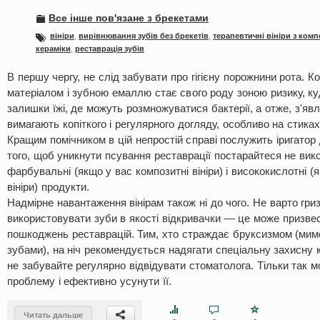
Все інше пов'язане з брекетами
вініри
,
вирівнювання зубів без брекетів
,
терапевтичні вініри з комп
кераміки
,
реставрація зубів
В першу чергу, не слід забувати про гігієну порожнини рота. 
матеріалом і зубною емаллю стає свого роду зоною ризику, к
залишки їжі, де можуть розмножуватися бактерії, а отже, з'явл
вимагають копіткого і регулярного догляду, особливо на стиках 
Кращим помічником в цій непростій справі послужить іригатор
того, щоб уникнути псування реставрації постарайтеся не вик
фарбувальні (якщо у вас композитні вініри) і висококислотні (
вініри) продукти.
Надмірне навантаження вінірам також ні до чого. Не варто гри
використовувати зуби в якості відкривачки — це може призве
пошкоджень реставрацій. Тим, хто страждає бруксизмом (мим
зубами), на ніч рекомендується надягати спеціальну захисну 
не забувайте регулярно відвідувати стоматолога. Тільки так 
проблему і ефективно усунути її.
Читать дальше