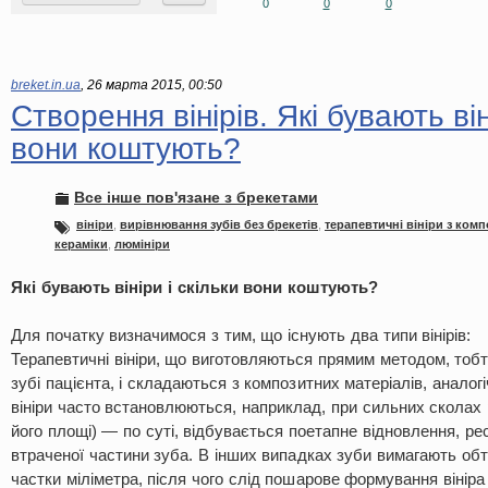
0
0
0
breket.in.ua
,
26 марта 2015, 00:50
Створення вінірів. Які бувають він
вони коштують?
Все інше пов'язане з брекетами
вініри
,
вирівнювання зубів без брекетів
,
терапевтичні вініри з комп
кераміки
,
люмініри
Які бувають вініри і скільки вони коштують?
Для початку визначимося з тим, що існують два типи вінірів:
Терапевтичні вініри, що виготовляються прямим методом, тоб
зубі пацієнта, і складаються з композитних матеріалів, аналог
вініри часто встановлюються, наприклад, при сильних сколах 
його площі) — по суті, відбувається поетапне відновлення, р
втраченої частини зуба. В інших випадках зуби вимагають обт
частки міліметра, після чого слід пошарове формування вініра