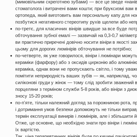
(мимовільним скреготнею зубами) — все це зведе «нані
стоматолога і витрачені вами кошти; при бруксизмі вам 
ортопеда, який виготовить вам персональну капу для нос
позбутися негативного стереотипу рухів щелепи або неп
по-третє, для класичних вінірів швидше за все буде пот
обточування зубної емалі — зазвичай на 0,3-0,7 міліме
ви практично приречені довічно носити вініри в якості з
цьому для дорогих люмінірів обточування не потрібно;
по-четверте, як уже говорилося, вініри і люмінари можуть
кераміки (фарфору) або з оксидів цирконію або алюмінію, 
кераміка, однак вони не пропускають світло, і тому ува
помітити неприродність ваших зубів — як, наприклад, ч
силіконові груди у жінок — тому слід зробити зважений в
порцеляни з терміном служби 5-8 років, або вініри з дио
зносу 15-20 років;
по-п'яте, тільки належний догляд за порожниною рота, 
і дотримання умов безпеки допоможуть не тільки випра
термін експлуатації винирів і люмінірів, але і збільшити й
Отже, це основне, що необхідно знати про вініри і люмін
їх вартістю.
Так, ціна терапевтичних вінірів буде по кишені пацієнтов