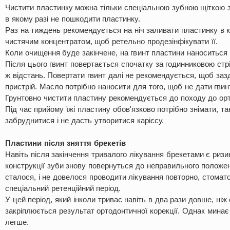
Чистити пластинку можна тільки спеціальною зубною щіткою 
в якому разі не пошкодити пластинку.
Раз на тиждень рекомендується на ніч заливати пластинку в 
чистячим концентратом, щоб ретельно продезінфікувати її.
Коли очищення буде закінчене, на гвинт пластини наноситься 
Після цього гвинт повертається спочатку за годинниковою стрі
ж відстань. Повертати гвинт далі не рекомендується, щоб заз
пристрій. Масло потрібно наносити для того, щоб не дати гвин
Грунтовно чистити пластину рекомендується до походу до ор
Під час прийому їжі пластину обов'язково потрібно знімати, та
забруднитися і не дасть утворитися карієсу.
Пластини після зняття брекетів
Навіть після закінчення тривалого лікування брекетами є ризи
конструкції зуби знову повернуться до неправильного положе
сталося, і не довелося проводити лікування повторно, стома
спеціальний ретенційний період.
У цей період, який інколи триває навіть в два рази довше, ніж
закріплюється результат ортодонтичної корекції. Однак минає
легше.