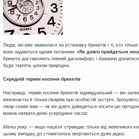
Люди, які вже зважилися на установку брекетів і ті, хто тільк
вони задаються одним питанням:
«Як довго прийдеться нос
брекети доставляють певний дискомфорт, і бажання дізнатися,
буде терпіти, цілком природно.
Середній термін носіння брекетів
Насправді, термін носіння брекетів індивідуальний — він залеж
визначається тільки лікарем при особистій зустрічі. Зрозуміло
лікар скаже вам — як же довго доведеться носити цю ортодон
можна назвати деякі усереднені числа:
Менш року
— якщо пацієнт страждає тільки від невеликого ко
цьому випадку до стоматолога звертаються дуже рідко;