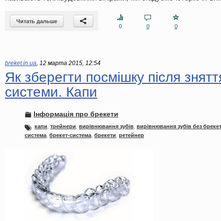
Читать дальше
0
0
0
breket.in.ua
,
12 марта 2015, 12:54
Як зберегти посмішку після знятт
системи. Капи
Інформація про брекети
капи
,
трейнери
,
вирівнювання зубів
,
вирівнювання зубів без брекет
система
,
брекет-система
,
брекети
,
ретейнер