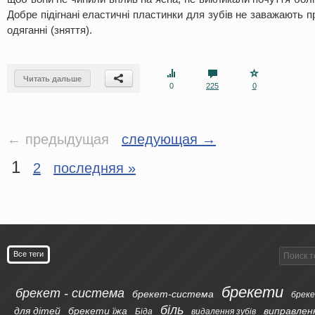
Добре підігнані еластичні пластинки для зубів не заважають пр
одяганні (зняття).
Читать дальше
0
225
0
← предыдущая
следующая →
1
2
последняя »
Все теги
брекети
брекет - система
брекет-система
бреке
біль
для дітей
брекети їжа
виправлен
Біда
видалення зубів