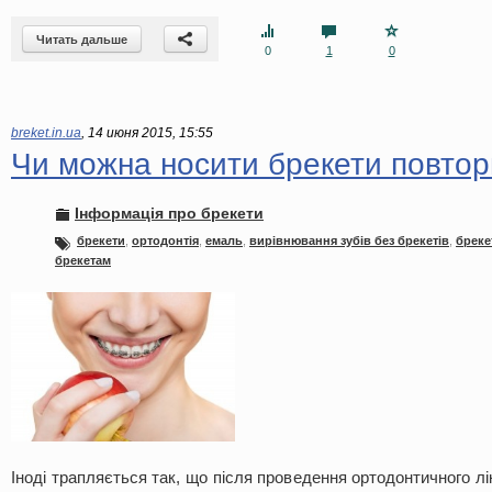
Читать дальше
0
1
0
breket.in.ua
,
14 июня 2015, 15:55
Чи можна носити брекети повтор
Інформація про брекети
брекети
,
ортодонтія
,
емаль
,
вирівнювання зубів без брекетів
,
бреке
брекетам
Іноді трапляється так, що після проведення ортодонтичного л