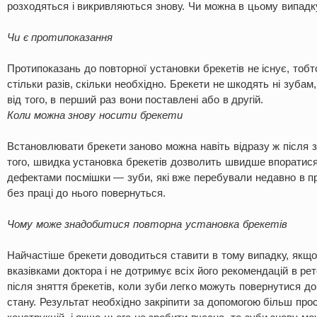
розходяться і викривляються знову. Чи можна в цьому випадк
Чи є протипоказання
Протипоказань до повторної установки брекетів не існує, тобт
стільки разів, скільки необхідно. Брекети не шкодять ні зубам,
від того, в перший раз вони поставлені або в другій.
Коли можна знову носити брекети
Встановлювати брекети заново можна навіть відразу ж після з
того, швидка установка брекетів дозволить швидше впоратися
дефектами посмішки — зуби, які вже перебували недавно в п
без праці до нього повернуться.
Чому може знадобитися повторна установка брекетів
Найчастіше брекети доводиться ставити в тому випадку, якщо
вказівками доктора і не дотримує всіх його рекомендацій в ре
після зняття брекетів, коли зуби легко можуть повернутися д
стану. Результат необхідно закріпити за допомогою більш про