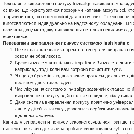
Технологію виправлення прикусу Invisalign називають «невид
означає, що користуватися прозорими каппами можуть всі, хто
з причини того, що вони помітні для оточуючих. Позиціонери In
виготовляються індивідуально на надточному обладнанні. Ця
називати дану методику виправлення не тільки невидимою для
ефективною.
Перевагами виправлення прикусу системою інвізілайн є:
Це якісна альтернатива брекетів: тепер для виправленн
зовсім не обов'язково.
Брекети може зняти тільки лікар. Капи Ви можете зняти 
наприклад, тоді, коли вам потрібно почистити зуби.
Якщо до брекетів людина звикає протягом декількох днів,
протягом двох-трьох годин.
Час лікування системою Invisalign зазвичай складає не б
виправлення прикусу здійснюється швидше, ніж у випад
Дана система виправлення прикусу практично універсал
лише у дітей, а також у дорослих з серйозними аномалія
щелепної системи.
Капи для виправлення прикусу використовувалися і раніше, пр
система інвізілайн дозволила зробити вирівнювання зубів по