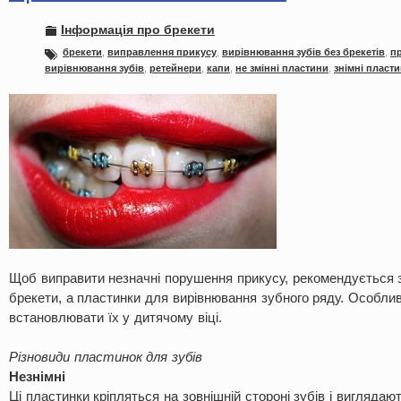
Інформація про брекети
брекети
,
виправлення прикусу
,
вирівнювання зубів без брекетів
,
п
вирівнювання зубів
,
ретейнери
,
капи
,
не змінні пластини
,
знімні пласт
Щоб виправити незначні порушення прикусу, рекомендується 
брекети, а пластинки для вирівнювання зубного ряду. Особли
встановлювати їх у дитячому віці.
Різновиди пластинок для зубів
Незнімні
Ці пластинки кріпляться на зовнішній стороні зубів і виглядаю