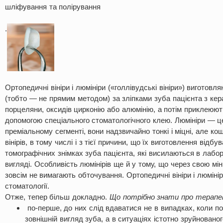
шліфування та полірування
.
Ортопедичні вініри і люмініри («голлівудські вініри») виготовл
(тобто — не прямим методом) за зліпками зуба пацієнта з кер
порцеляни, оксидів цирконію або алюмінію, а потім приклеюют
допомогою спеціального стоматологічного клею. Люмініри — це т
преміальному сегменті, вони надзвичайно тонкі і міцні, але к
вінірів, в тому числі і з тієї причини, що їх виготовлення відб
томографічних знімках зуба пацієнта, які висилаються в лабо
вигляді. Особливість люмінірів ще й у тому, що через свою м
зовсім не вимагають обточування. Ортопедичні вініри і люміні
стоматології.
Отже, тепер більш докладно.
Що потрібно знати про терапев
по-перше, до них слід вдаватися не в випадках, коли п
зовнішній вигляд зуба, а в ситуаціях істотно зруйновано