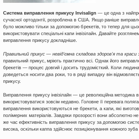
Система виправлення прикусу Invisalign
— це одна з найпро
сучасної ортодонтії, розроблена в США. Якщо раніше виправл
було можливо тільки за допомогою брекетів, то тепер для ць
використовувати спеціальні капи інвізілайн. Давайте розглян
виправлення прикусу докладніше.
Правильний прикус — невід'ємна складова здоров'я та краси з
правильний прикус, мріють практично всі. Однак його виправ
брекетів — процес довгий і досить трудомісткий. Коли людина
доведеться носити два роки, то в ряді випадку він відмовляєт
прикусу.
Виправлення прикусу інвізілайн — це революційна методика в 
використовуватися зовсім недавно. Головне її перевага поляга
виправлення використовуються не брекети, а капи, які виготов
полімерних матеріалів. Завдяки прозорості вони абсолютно не 
же час ефективність виправлення прикусу за допомогою систем
висока, оскільки каппа здійснює позиціюнування кожного зуба