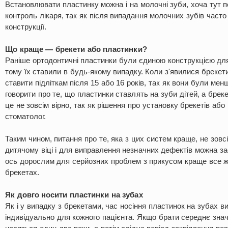
Встановлювати пластинку можна і на молочні зуби, хоча тут 
контроль лікаря, так як після випадання молочних зубів часто
конструкції.
Що краще — брекети або пластинки?
Раніше ортодонтичні пластинки були єдиною конструкцією для
тому їх ставили в будь-якому випадку. Коли з'явилися брекет
ставити підліткам після 15 або 16 років, так як вони були ме
говорити про те, що пластинки ставлять на зуби дітей, а бре
це не зовсім вірно, так як рішення про установку брекетів аб
стоматолог.
Таким чином, питання про те, яка з цих систем краще, не зовс
дитячому віці і для виправлення незначних дефектів можна за
ось дорослим для серйозних проблем з прикусом краще все ж
брекетах.
Як довго носити пластинки на зубах
Як і у випадку з брекетами, час носіння пластинок на зубах в
індивідуально для кожного пацієнта. Якщо брати середнє знач