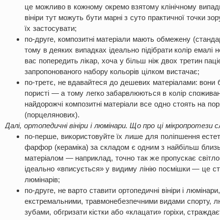
це можливо в кожному окремо взятому клінічному випадк
вініри тут можуть бути марні з суто практичної точки зо
їх застосувати;
по-друге, композитні матеріали мають обмежену (стандар
тому в деяких випадках ідеально підібрати колір емалі н
вас попередить лікар, хоча у більш ніж двох третин паці
запропонованого набору кольорів цілком вистачає;
по-третє, не вдавайтеся до дешевих матеріалами: вони б
пористі — а тому легко забарвлюються в колір споживаної
найдорожчі композитні матеріали все одно стоять на по
(порцелянових).
Далі, ортопедичні вініри і люмінари. Що про ці мікропротези с
по-перше, використовуйте їх лише для поліпшення естети
фарфор (кераміка) за складом є одним з найбільш близь
матеріалом — наприклад, точно так же пропускає світло
ідеально «вписується» у видиму лінію посмішки — це ст
люмінарів;
по-друге, не варто ставити ортопедичні вініри і люмінар
екстремальними, травмонебезпечними видами спорту, л
зубами, обгризати кістки або «клацати» горіхи, стражда