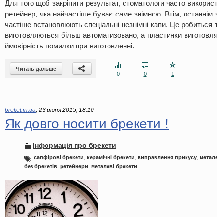
Для того щоб закріпити результат, стоматологи часто викорис
ретейнер, яка найчастіше буває саме знімною. Втім, останнім
частіше встановлюють спеціальні незнімні капи. Це робиться 
виготовляються більш автоматизовано, а пластинки виготовля
ймовірність помилки при виготовленні.
Читать дальше
0
0
1
breket.in.ua
,
23 июня 2015, 18:10
Як довго носити брекети !
Інформація про брекети
сапфірові брекети
,
керамічні брекети
,
виправлення прикусу
,
метале
без брекетів
,
ретейнери
,
металеві брекети