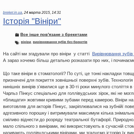
breket.in.ua
,
24 марта 2015, 14:31
Історія "Вініри"
Все інше пов'язане з брекетами
вініри
,
вирівнювання зубів без брекетів
На сайті ми згадували про вініри у статті
Вирівнювання зубів 
А зараз хочемо більш детально розказати про них, і починаємо 
Що таке вініри в стоматології? По суті, це тонкі накладки тов
призначені для покриття зовнішньої поверхні зубів. Технологія
нинішніх винірів з'явилися ще в 30-ті роки минулого століття 
Чарльз Пінкус спеціально для голлівудських зірок, які не мог
«блищати» жовтими кривими зубами перед камерою. Вініри на п
виготовляв для акторів Пінкус, закріплювалися на зубнійї пов
адгезивного порошку і витримували максимум кілька знімальни
сміливо віднести до розряду театральної бутафорії. Природно
мало спільного з винірами, які використовують в сучасній стома
називають голлівудськими вінірами, ми згадуємо історію їх ви