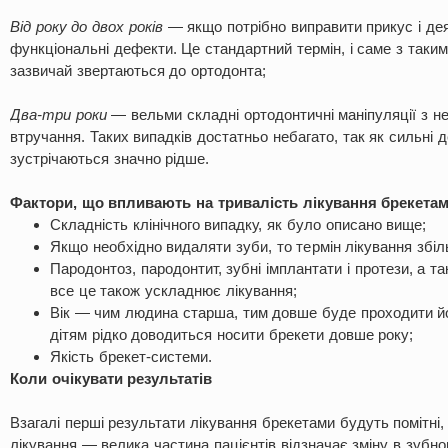
Від року до двох років
— якщо потрібно виправити прикус і дея
функціональні дефекти. Це стандартний термін, і саме з так
зазвичай звертаються до ортодонта;
Два-три роки
— вельми складні ортодонтичні маніпуляції з нео
втручання. Таких випадків достатньо небагато, так як сильні
зустрічаються значно рідше.
Фактори, що впливають на тривалість лікування брекетам
Складність клінічного випадку, як було описано вище;
Якщо необхідно видаляти зуби, то термін лікування збі
Пародонтоз, пародонтит, зубні імплантати і протези, а 
все це також ускладнює лікування;
Вік — чим людина старша, тим довше буде проходити йо
дітям рідко доводиться носити брекети довше року;
Якість брекет-системи.
Коли очікувати результатів
Взагалі перші результати лікування брекетами будуть помітні, 
лікування — велика частина пацієнтів відзначає зміну в зубн