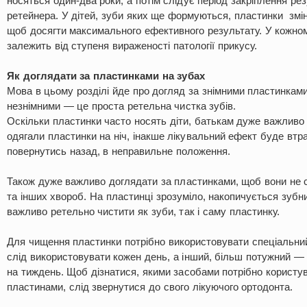
носяться один-два роки, а потім слідує період закріплення ре
ретейнера. У дітей, зуби яких ще формуються, пластинки змін
щоб досягти максимального ефективного результату. У кожному
залежить від ступеня вираженості патології прикусу.
Як доглядати за пластинками на зубах
Мова в цьому розділі йде про догляд за знімними пластинками
незнімними — це проста ретельна чистка зубів.
Оскільки пластинки часто носять діти, батькам дуже важливо
одягали пластинки на ніч, інакше лікувальний ефект буде втра
повернутись назад, в неправильне положення.
Також дуже важливо доглядати за пластинками, щоб вони не 
та інших хвороб. На пластинці зрозуміло, накопичується зубни
важливо ретельно чистити як зуби, так і саму пластинку.
Для чищення пластинки потрібно використовувати спеціальний
слід використовувати кожен день, а інший, більш потужний —
на тиждень. Щоб дізнатися, якими засобами потрібно користу
пластинами, слід звернутися до свого лікуючого ортодонта.