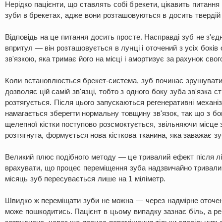
Нерідко пацієнти, що ставлять собі брекети, цікавить питанн
зуби в брекетах, адже вони розташовуються в досить твердій 
Відповідь на це питання досить просте. Насправді зуб не з'є
впритул — він розташовується в лунці і оточений з усіх боків
зв'язкою, яка тримає його на місці і амортизує за рахунок сво
Коли встановлюється брекет-система, зуб починає зрушуватис
дозволяє цій самій зв'язці, тобто з одного боку зуба зв'язка с
розтягується. Після цього запускаються регенеративні механі
намагається зберегти нормальну товщину зв'язок, так що з бо
щелепної кістки поступово розсмоктується, звільняючи місце з
розтягнута, формується нова кісткова тканина, яка заважає зу
Великий плюс подібного методу — це тривалий ефект після лі
врахувати, що процес переміщення зуба надзвичайно тривал
місяць зуб пересувається лише на 1 міліметр.
Швидко ж переміщати зуби не можна — через надмірне оточе
може пошкодитись. Пацієнт в цьому випадку зазнає біль, а ре