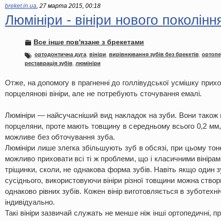
breket.in.ua
,
27 марта 2015, 00:18
Люмініри - вініри нового поколінн
Все інше пов'язане з брекетами
ортодонтична дуга
,
вініри
,
вирівнювання зубів без брекетів
,
ортопе
реставрація зубів
,
люмініри
Отже, на допомогу в прагненні до голлівудської усмішку прихо
порцелянові вініри, але не потребують сточування емалі.
Люмініри — найсучасніший вид накладок на зуби. Вони також
порцеляни, проте мають товщину в середньому всього 0,2 мм,
можливе без обточування зуба.
Люмініри лише злегка збільшують зуб в обсязі, при цьому т
можливо приховати всі ті ж проблеми, що і класичними вінірам
тріщинки, сколи, не однакова форма зубів. Навіть якщо один 
сусіднього, використовуючи вініри різної товщини можна створ
однаково рівних зубів. Кожен вінір виготовляється в зуботехні
індивідуально.
Такі вініри зазвичай служать не менше ніж інші ортопедичні, п