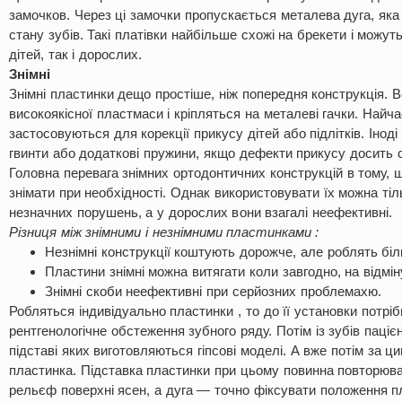
замочков. Через ці замочки пропускається металева дуга, яка
стану зубів. Такі платівки найбільше схожі на брекети і можут
дітей, так і дорослих.
Знімні
Знімні пластинки дещо простіше, ніж попередня конструкція. 
високоякісної пластмаси і кріпляться на металеві гачки. Найча
застосовуються для корекції прикусу дітей або підлітків. Інод
гвинти або додаткові пружини, якщо дефекти прикусу досить с
Головна перевага знімних ортодонтичних конструкцій в тому, 
знімати при необхідності. Однак використовувати їх можна тіл
незначних порушень, а у дорослих вони взагалі неефективні.
Різниця між знімними і незнімними пластинками :
Незнімні конструкції коштують дорожче, але роблять біл
Пластини знімні можна витягати коли завгодно, на відмін
Знімні скоби неефективні при серйозних проблемахю.
Робляться індивідуально пластинки , то до її установки потрі
рентгенологічне обстеження зубного ряду. Потім із зубів паціє
підставі яких виготовляються гіпсові моделі. А вже потім за 
пластинка. Підставка пластинки при цьому повинна повторюва
рельєф поверхні ясен, а дуга — точно фіксувати положення п