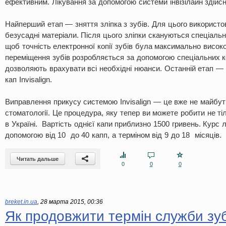
ефективним. Лікування за допомогою системи інвізілайн здійс
Найперший етап — зняття зліпка з зубів. Для цього використо
безусадні матеріали. Після цього зліпки скануються спеціаль
щоб точність електронної копії зубів була максимально висок
переміщення зубів розробляється за допомогою спеціальних 
дозволяють врахувати всі необхідні нюанси. Останній етап — 
кап Invisalign.
Виправлення прикусу системою Invisalign — це вже не майбут
стоматології. Це процедура, яку тепер ви можете робити не ті
в Україні. Вартість однієї капи приблизно 1500 гривень. Курс
допомогою від 10 до 40 капп, а терміном від 9 до 18 місяців.
Читать дальше
0
0
0
breket.in.ua
,
28 марта 2015, 00:36
Як продовжити термін служби зуб