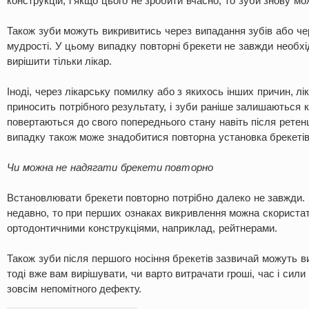
конструкцій, і якщо цього не зробити вчасно, то зуби знову мо
Також зуби можуть викривитись через випадання зубів або че
мудрості. У цьому випадку повторні брекети не завжди необхі
вирішити тільки лікар.
Іноді, через лікарську помилку або з якихось інших причин, л
приносить потрібного результату, і зуби раніше залишаються 
повертаються до свого попереднього стану навіть після ретенц
випадку також може знадобитися повторна установка брекетів
Чи можна не надягати брекети повторно
Встановлювати брекети повторно потрібно далеко не завжди.
недавно, то при перших ознаках викривлення можна скориста
ортодонтичними конструкціями, наприклад, рейтнерами.
Також зуби після першого носіння брекетів зазвичай можуть в
тоді вже вам вирішувати, чи варто витрачати гроші, час і сил
зовсім непомітного дефекту.