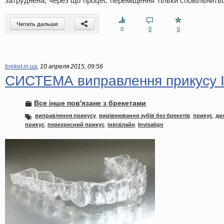
затруднена, через що процес переміщення тільки сповільнить
Читать дальше
0
0
0
breket.in.ua
,
10 апреля 2015, 09:56
СИСТЕМА виправлення прикусу 
Все інше пов'язане з брекетами
виправлення прикусу
,
вирівнювання зубів без брекетів
,
прикус
,
ди
прикус
,
перехресний прикус
,
інвізілайн
,
Invisalign