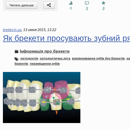
Читать дальше
0
0
0
breket.in.ua
,
13 июня 2015, 13:22
Як брекети просувають зубний р
Інформація про брекети
ортодонтія
,
ортодонтична дуга
,
вирівнювання зубів без брекетів
,
кр
брекетів
,
переміщення зубів