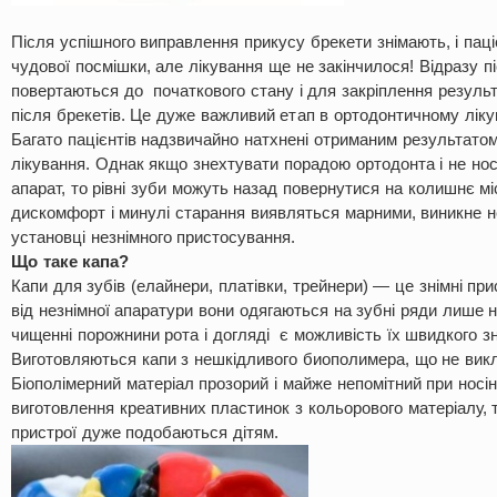
Після успішного виправлення прикусу брекети знімають, і пац
чудової посмішки, але лікування ще не закінчилося! Відразу п
повертаються до початкового стану і для закріплення результ
після брекетів. Це дуже важливий етап в ортодонтичному ліку
Багато пацієнтів надзвичайно натхнені отриманим результатом
лікування. Однак якщо знехтувати порадою ортодонта і не но
апарат, то рівні зуби можуть назад повернутися на колишнє м
дискомфорт і минулі старання виявляться марними, виникне не
установці незнімного пристосування.
Що таке капа?
Капи для зубів (елайнери, платівки, трейнери) — це знімні при
від незнімної апаратури вони одягаються на зубні ряди лише 
чищенні порожнини рота і догляді є можливість їх швидкого зн
Виготовляються капи з нешкідливого биополимера, що не викл
Біополімерний матеріал прозорий і майже непомітний при носі
виготовлення креативних пластинок з кольорового матеріалу, т
пристрої дуже подобаються дітям.