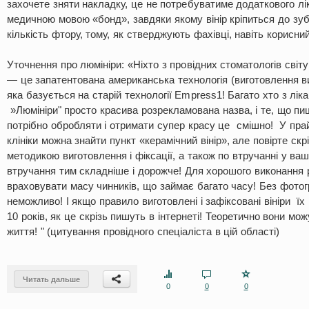
захочете зняти накладку, це не потребуватиме додаткового лі
медичною мовою «бонд», завдяки якому вінір кріпиться до зуб
кількість фтору, тому, як стверджують фахівці, навіть корисни
Уточнення про люмініри: «Ніхто з провідних стоматологів світу
— це запатентована американська технологія (виготовлення ви
яка базується на старій технології Empress1! Багато хто з лік
»Люмініри" просто красива розрекламована назва, і те, що пи
потрібно обробляти і отримати супер красу це смішно! У прай
клініки можна знайти пункт «керамічний вінір», але повірте скрі
методикою виготовлення і фіксації, а також по втручанні у ваш
втручання тим складніше і дорожче! Для хорошого виконання 
враховувати масу чинників, що займає багато часу! Без фотогр
неможливо! І якщо правило виготовлені і зафіксовані вініри їх
10 років, як це скрізь пишуть в інтернеті! Теоретично вони мо
життя! " (цитування провідного спеціаліста в цій області)
Читать дальше
0
0
0