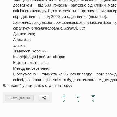
достатком — від 600 гривень - залежно від клініки, матер
клінічного випадку. Що ж стосується ортопедичних виниров
порядок вище — від 2000 за один винир (люмінар).
Звичайно, підсумкова ціна складається з безлічі факто
статусу стоматологічної клініки), це:
Діагностика;
Анестезія;
Зліпки;
Тимчасові коронки;
Кваліфікація і робота лікаря;
Вартість матеріалів;
Метод виготовлення.
І, безумовно — тяжкість клінічного випадку. Проте завжд
співвідношення «ціна-якість» буде оптимальним для дано
Для вашої уваги також статті на тему:
Читать дальше
0
0
0