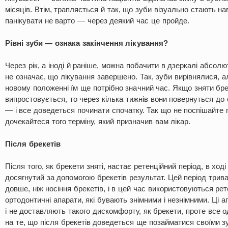
місяців. Втім, трапляється й так, що зуби візуально стають на
панікувати не варто — через деякий час це пройде.
Рівні зуби — ознака закінчення лікування?
Через рік, а іноді й раніше, можна побачити в дзеркалі абсолю
не означає, що лікування завершено. Так, зуби вирівнялися, а
новому положенні їм ще потрібно значний час. Якщо зняти бре
випростовується, то через кілька тижнів вони повернуться до
— і все доведеться починати спочатку. Так що не поспішайте п
дочекайтеся того терміну, який призначив вам лікар.
Після брекетів
Після того, як брекети зняті, настає ретенційний період, в ход
досягнутий за допомогою брекетів результат. Цей період трив
довше, ніж носіння брекетів, і в цей час використовуються ре
ортодонтичні апарати, які бувають знімними і незнімними. Ці а
і не доставляють такого дискомфорту, як брекети, проте все 
на те, що після брекетів доведеться ще позайматися своїми з