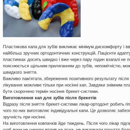
Пластикова капа для зубів викликає мінімум дискомфорту і в
найбільш зручних ортодонтичних конструкцій. Пацієнти адапт
пластинках досить швидко і вже через пару годин взагалі не по
пояснюється щільним приляганням до зубів, непомітністю, можл
швидкого зняття.
Важливо пам'ятати, збереження позитивного результату після
лікування можливе тільки при носінні кап. Завдяки знімним п
бути скорочено термін носіння брекет-системи.
Виготовлення кап для зубів після брекетів
Відразу після зняття брекет-системи лікар-ортодонт робить гіпс
чого по них виготовляє індивідуальні капи. Це дозволяє забе
зручність при носінні.
На виготовлення ковпачків йде тиждень. Після чого лікар підган
щоб вони не чинили вплив на ясна, не викликали почуття болю