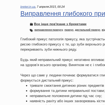
breket.in.ua
,
7 апреля 2015, 00:24
Виправлення глибокого при
Все інше пов'язане з брекетами
виправлення прикусу
,
прикус
,
дистальний прикус
,
ві
Глибокий прикус патологія прикусу, яка зустрічаєт
рисою глибокого прикусу є те, що зуби верхнього р
перекривають зуби нижнього ряду.
Будь який неправильний прикус негативно впливає не
на здоров'я всього організму. Винятком не є і глибо
Через що саме у людини починає формуватися глиб
формується дистальний прикус:
тривале смоктання дитиною різних предметів (с
формування та дитини неправильної постави;
неправильне положення дитини під час сну;
наявність рахіту або інших захворювань кістк