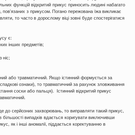
льних функцій відкритий прикус приносить людині набагато
й, пов'язаних з прикусом. Погано пережована їжа викликає
ляти, то часто в дорослому віці зовні буде спостерігатися
усу є:
ких інших предметів;
 ніс;
инний або травматичний. Якщо істинний формується за
, спадкові ознаки), то травматичний за рахунок зловживання
тання соски або пальця). Істинний відкритий прикус
равматичний.
де до серйозних захворювань, то виправляти такий прикус,
 в більшості випадків вдається коригувати виключивши
кус, як і інші аномалії, піддається коректуванню в