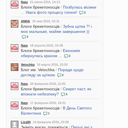
Nata
21 июля 2016, 14:13
Блоги брекетоносців
/
Позбулась вісімки
... Увага фото процесу гоїння!
3
ANNA
20 мая 2016, 10:11
Блоги брекетоносців
/
Зубна щітка ?! і
моє мальньке, майже завершення ))
3
Nata
18 апреля 2016, 15:38
Блоги брекетоносців
/
Економія
обернулась крахом ...
2
Vetochka
16 марта 2016, 15:50
Блог им. Vetochka
/
Поради щодо
догляду за щіткою
2
Nata
29 февраля 2016, 11:05
Блоги брекетоносців
/
Секрет паст, як
впізнати небезпеку?
3
Nata
17 февраля 2016, 18:21
Блоги брекетоносців
/
В День Святого
Валентина
1
Liza94
14 февраля 2016, 23:38
Зніміть маску, покажіться
/
Перші дні з