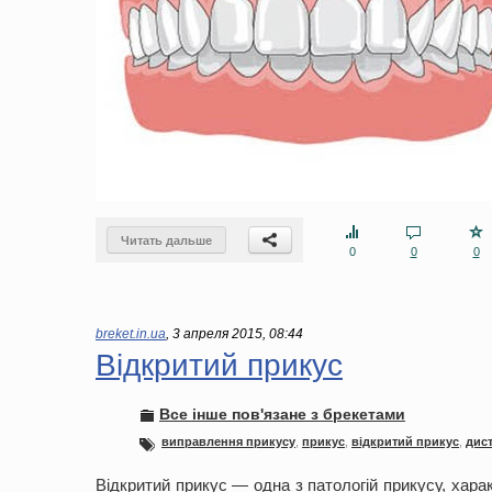
Читать дальше
0
0
0
breket.in.ua
,
3 апреля 2015, 08:44
Відкритий прикус
Все інше пов'язане з брекетами
виправлення прикусу
,
прикус
,
відкритий прикус
,
дис
Відкритий прикус — одна з патологій прикусу, хара