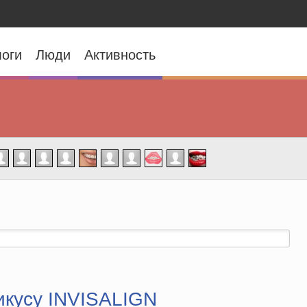
оги
Люди
Активность
кусу INVISALIGN