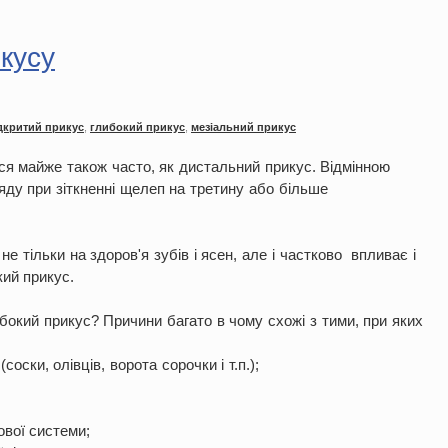
кусу
дкритий прикус
,
глибокий прикус
,
мезіальний прикус
ься майже також часто, як дистальний прикус. Відмінною
яду при зіткненні щелеп на третину або більше
 тільки на здоров'я зубів і ясен, але і частково впливає і
кий прикус.
окий прикус? Причини багато в чому схожі з тими, при яких
оски, олівців, ворота сорочки і т.п.);
ової системи;