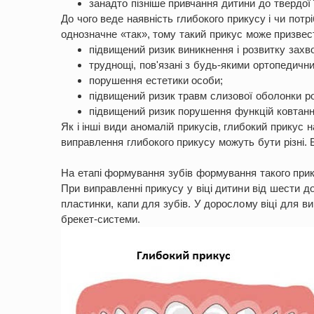
занадто пізніше привчання дитини до твердої ї
До чого веде наявність глибокого прикусу і чи потр
однозначне «так», тому такий прикус може призвест
підвищений ризик виникнення і розвитку захв
труднощі, пов'язані з будь-якими ортопедичн
порушення естетики особи;
підвищений ризик травм слизової оболонки ро
підвищений ризик порушення функцій ковтанн
Як і інші види аномалій прикусів, глибокий прикус 
виправлення глибокого прикусу можуть бути різні. 
На етапі формування зубів формування такого прик
При виправленні прикусу у віці дитини від шести 
пластинки, капи для зубів. У дорослому віці для в
брекет-системи.