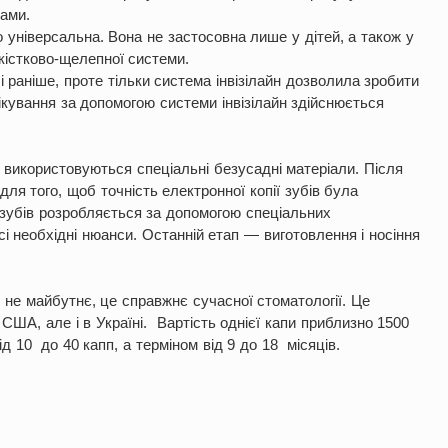
тами.
універсальна. Вона не застосовна лише у дітей, а також у
кістково-щелепної системи.
раніше, проте тільки система інвізілайн дозволила зробити
кування за допомогою системи інвізілайн здійснюється
 використовуються спеціальні безусадні матеріали. Після
ля того, щоб точність електронної копії зубів була
зубів розробляється за допомогою спеціальних
і необхідні нюанси. Останній етап — виготовлення і носіння
 не майбутнє, це справжнє сучасної стоматології. Це
США, але і в Україні. Вартість однієї капи приблизно 1500
д 10 до 40 капп, а терміном від 9 до 18 місяців.