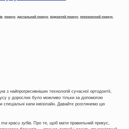
ів
,
прикус
,
дистальний прикус
,
відкритий прикус
,
перехресний прикус
,
а з найпрогресивніших технологій сучасної ортодонтії,
усу у дорослих було можливо тільки за допомогою
и спеціальні капи інвізілайн. Давайте розглянемо цю
 та краси зубів.
Про те, щоб мати правильний прикус,