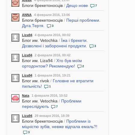
ANNA
4 февраля 2016, 13:07
Блоги брекетоносців
/
Дещо нове
7
ANNA
4 февраля 2016, 13:06
Блоги брекетоносців
/
Перші проблеми.
Дуга.Тертя.
3
Liza94
4 февраля 2016, 00:02
Блог им. Vetochka
/
Їжа і брекети.
Дозволені і заборонені продукти.
3
Liza94
2 февраля 2016, 00:42
Блог им. Liza94
/
Хто був моїм
ортодонтом? Рекомендую!
2
Liza94
1 февраля 2016, 19:21
Блог им. rivok
/
Головне не втратити
пильність!
1
Nata
1 февраля 2016, 10:52
Блог им. Vetochka
/
Проблеми
переслідують
7
Liza94
29 января 2016, 18:39
Блоги брекетоносців
/
Проблеми із
міцністю зубів, невже відпала емаль?!
3