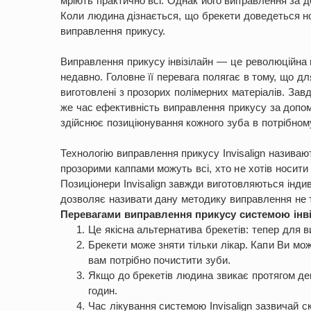
мріють практично всі. Однак його виправлення за д
Коли людина дізнається, що брекети доведеться нос
виправлення прикусу.
Виправлення прикусу інвізілайн — це революційна 
недавно. Головне її перевага полягає в тому, що д
виготовлені з прозорих полімерних матеріалів. Завд
же час ефективність виправлення прикусу за допомо
здійснює позиціюнування кожного зуба в потрібном
Технологію виправлення прикусу Invisalign назива
прозорими каппами можуть всі, хто не хотів носити
Позиціонери Invisalign завжди виготовляються інд
дозволяє називати дану методику виправлення не 
Перевагами виправлення прикусу системою інві
Це якісна альтернатива брекетів: тепер для 
Брекети може зняти тільки лікар. Капи Ви мож
вам потрібно почистити зуби.
Якщо до брекетів людина звикає протягом декі
годин.
Час лікування системою Invisalign зазвичай с