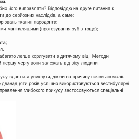
жі.
ібно його виправляти? Відповіддю на друге питання є
и до серйозних наслідків, а саме:
орювань тканин пародонта;
ими маніпуляціями (протезування зубів тощо);
та;
я.
набагато легше коригувати в дитячому віці. Методи
В першу чергу вони залежать від віку людини.
усу вдається уникнути, діючи на причину появи аномалії.
до дванадцяти років успішно використовуються вестибулярні
иправлення глибокого прикусу застосовуються спеціальні