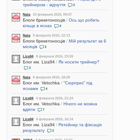
трейнером - відчуття
2
Nata
10 февраля 2016, 09:57
Блоги брекетоносців
/
Ось що робить
кільце в яснах
4
Nata
9 февраля 2016, 22:13
Блоги брекетоносців
/
Мій результат за 6
місяців
2
Liza94
8 февраля 2016, 23:59
Блог им. Liza94
/
Як носити трейнер?
2
Nata
8 февраля 2016, 18:29
Блог им. Vetochka
/
"Сюрприз" під
яснами
4
Liza94
4 февраля 2016, 21:24
Блог им. Vetochka
/
Нічого не можна
вдіяти
7
Liza94
4 февраля 2016, 16:14
Блог им. Liza94
/
Ретейнер та фіксація
результату
2