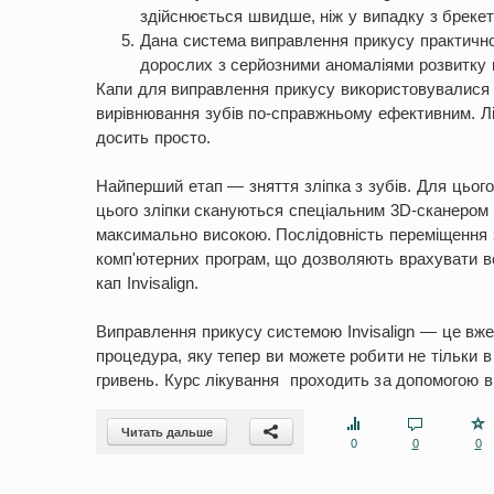
здійснюється швидше, ніж у випадку з бреке
Дана система виправлення прикусу практично 
дорослих з серйозними аномаліями розвитку 
Капи для виправлення прикусу використовувалися і 
вирівнювання зубів по-справжньому ефективним. Лі
досить просто.
Найперший етап — зняття зліпка з зубів. Для цього
цього зліпки скануються спеціальним 3D-сканером д
максимально високою. Послідовність переміщення 
комп'ютерних програм, що дозволяють врахувати вс
кап Invisalign.
Виправлення прикусу системою Invisalign — це вже
процедура, яку тепер ви можете робити не тільки в 
гривень. Курс лікування проходить за допомогою ві
Читать дальше
0
0
0