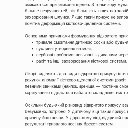
змикаються при змиканні щелеп. З точки зору жува
більше незручностей, ніж більшість інших патологі
захворювання шлунка. Якщо такий прикус не виправ
помітна деформація кістково-щелепної системи.
Основними причинами формування відкритого прик
тривале смоктання дитиною соски або будь-я
пухлинні утворення на мові;
серйозні проблеми, пов'язані з диханням через
рахіт та інші захворювання кісткової системи.
Лікарі виділяють два види відкритого прикусу: іст
рахунок аномалії кістково-щелепної системи (рахіт
певними звичками (найпоширеніша — постійне смок
коригуванню піддається набагато складніше, ніж т
Оскільки будь-який різновид відкритого прикусу ве
безумовно, потрібно. У дитячому віці такий прикус
причину його появи. У дорослому віці, відкритий при
результаті тривалого носіння брекет-систем.