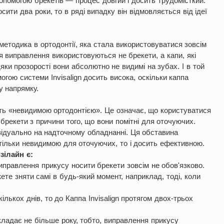
опомогою брекетів — процес довгий і досить трудомісткий.
ити два роки, то в ряді випадку він відмовляється від ідеї
методика в ортодонтії, яка стала використовуватися зовсім
ля виправлення використовуються не брекети, а капи, які
яки прозорості вони абсолютно не видимі на зубах. І в той
гою системи Invisalign досить висока, оскільки каппа
у напрямку.
ють «невидимою ортодонтією». Це означає, що користуватися
 брекети з причини того, що вони помітні для оточуючих.
ивідуально на надточному обладнанні. Ця обставина
тільки невидимою для оточуючих, то і досить ефективною.
зілайн є:
виправлення прикусу носити брекети зовсім не обов'язково.
ете зняти самі в будь-який момент, наприклад, тоді, коли
лькох днів, то до Каппа Invisalign протягом двох-трьох
кладає не більше року, тобто, виправлення прикусу