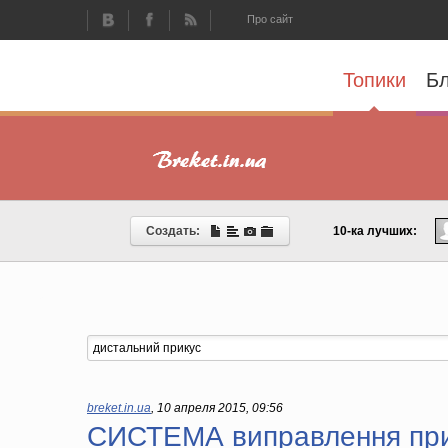
Про сайт
Топики
Бл
Создать:
10-ка лучших:
breket.in.ua
,
10 апреля 2015, 09:56
СИСТЕМА виправлення при