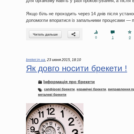
для організму навіть у разі проковтування, а після
Якщо біль не проходить через 14 днів після установ
допомогли впоратися із запальними процесами — п
Читать дальше
0
1
0
breket.in.ua
,
23 июня 2015, 18:10
Як довго носити брекети !
Інформація про брекети
сапфірові брекети
,
керамічні брекети
,
виправлення п
металеві брекети