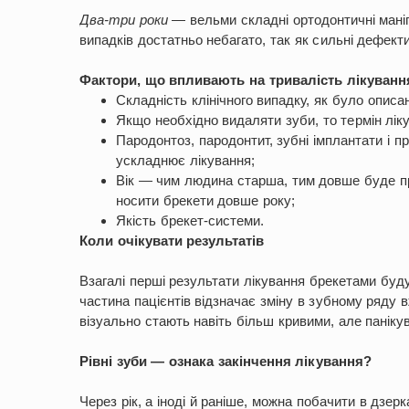
Два-три роки
— вельми складні ортодонтичні маніпу
випадків достатньо небагато, так як сильні дефект
Фактори, що впливають на тривалість лікуванн
Складність клінічного випадку, як було описа
Якщо необхідно видаляти зуби, то термін лік
Пародонтоз, пародонтит, зубні імплантати і п
ускладнює лікування;
Вік — чим людина старша, тим довше буде пр
носити брекети довше року;
Якість брекет-системи.
Коли очікувати результатів
Взагалі перші результати лікування брекетами буду
частина пацієнтів відзначає зміну в зубному ряду в
візуально стають навіть більш кривими, але паніку
Рівні зуби — ознака закінчення лікування?
Через рік, а іноді й раніше, можна побачити в дзер