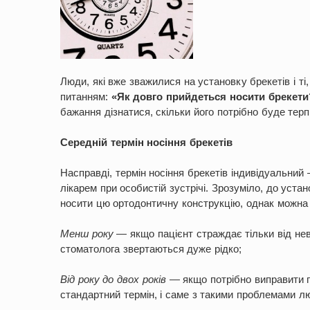
Люди, які вже зважилися на установку брекетів і т
питанням:
«Як довго прийдеться носити брекети
бажання дізнатися, скільки його потрібно буде терп
Середній термін носіння брекетів
Насправді, термін носіння брекетів індивідуальний 
лікарем при особистій зустрічі. Зрозуміло, до уст
носити цю ортодонтичну конструкцію, однак можна 
Менш року
— якщо пацієнт страждає тільки від не
стоматолога звертаються дуже рідко;
Від року до двох років
— якщо потрібно виправити пр
стандартний термін, і саме з такими проблемами л