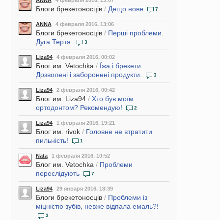
ANNA
4 февраля 2016, 13:07
Блоги брекетоносців
/
Дещо нове
7
ANNA
4 февраля 2016, 13:06
Блоги брекетоносців
/
Перші проблеми.
Дуга.Тертя.
3
Liza94
4 февраля 2016, 00:02
Блог им. Vetochka
/
Їжа і брекети.
Дозволені і заборонені продукти.
3
Liza94
2 февраля 2016, 00:42
Блог им. Liza94
/
Хто був моїм
ортодонтом? Рекомендую!
2
Liza94
1 февраля 2016, 19:21
Блог им. rivok
/
Головне не втратити
пильність!
1
Nata
1 февраля 2016, 10:52
Блог им. Vetochka
/
Проблеми
переслідують
7
Liza94
29 января 2016, 18:39
Блоги брекетоносців
/
Проблеми із
міцністю зубів, невже відпала емаль?!
3