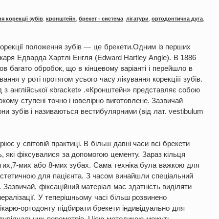
я корекції зубів
,
кронштейн
,
брекет - система
,
лігатури
,
ортодонтична дуга
,
 корекції положення зубів — це брекети.Одним із перших
аря Едварда Хартлі Енгля (Edward Hartley Angle). В 1886
в багато обробок, що в кінцевому варіанті і перейшло в
ання у роті протягом усього часу лікування корекціїї зубів.
 з англійської «bracket» .«Кронштейн» представляє собою
окому ступені точно і ювелірно виготовлене. Зазвичай
и зубів і називаються вестибулярними (від лат. vestibulum
ює у світовій практиці. В більш давні часи всі брекети
, які фіксувалися за допомогою цементу. Зараз кільця
-тих,7-мих або 8-мих зубах. Сама техніка була важкою для
еестетичною для пацієнта. З часом винайшли спеціальний
. Зазвичай, фіксаційний матеріал має здатність виділяти
ералізації. У теперішньому часі більш розвинено
лікарю-ортодонту підбирати брекети індивідуально для
 ідувідуальних переметрів. Цією методикою можуть