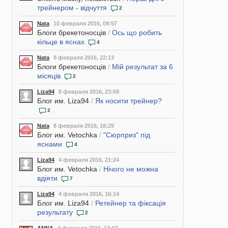
трейнером - відчуття
2
Nata
10 февраля 2016, 09:57
Блоги брекетоносців
/
Ось що робить
кільце в яснах
4
Nata
9 февраля 2016, 22:13
Блоги брекетоносців
/
Мій результат за 6
місяців
2
Liza94
8 февраля 2016, 23:59
Блог им. Liza94
/
Як носити трейнер?
2
Nata
8 февраля 2016, 18:29
Блог им. Vetochka
/
"Сюрприз" під
яснами
4
Liza94
4 февраля 2016, 21:24
Блог им. Vetochka
/
Нічого не можна
вдіяти
7
Liza94
4 февраля 2016, 16:14
Блог им. Liza94
/
Ретейнер та фіксація
результату
2