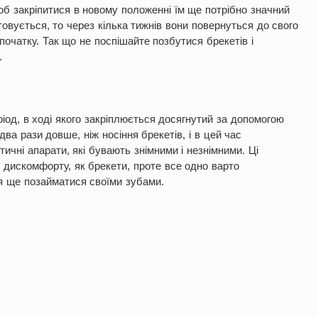
об закріпитися в новому положенні їм ще потрібно значний
товується, то через кілька тижнів вони повернуться до свого
очатку. Так що не поспішайте позбутися брекетів і
.
еріод, в ході якого закріплюється досягнутий за допомогою
два рази довше, ніж носіння брекетів, і в цей час
чні апарати, які бувають знімними і незнімними. Ці
о дискомфорту, як брекети, проте все одно варто
я ще позайматися своїми зубами.