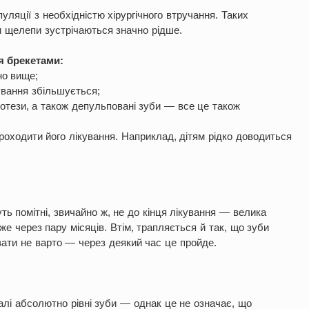
ляції з необхідністю хірургічного втручання. Таких
и щелепи зустрічаються значно рідше.
я брекетами:
но вище;
ування збільшується;
ротези, а також депульповані зуби — все це також
оходити його лікування. Наприклад, дітям рідко доводиться
ть помітні, звичайно ж, не до кінця лікування — велика
же через пару місяців. Втім, трапляється й так, що зуби
вати не варто — через деякий час це пройде.
калі абсолютно рівні зуби — однак це не означає, що