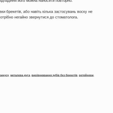
 відпадіння його можна наносити повторно.
ки брекетів, або навіть кілька застосувань воску не
отрібно негайно звернутися до стоматолога.
рикусу
,
металева дуга
,
вирівнювання зубів без брекетів
,
ретейнери
,