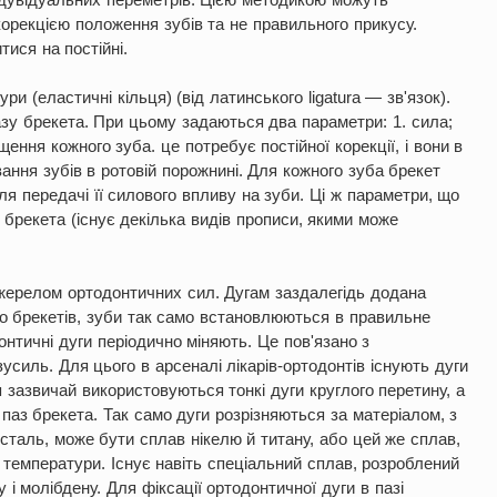
 корекцією положення зубів та не правильного прикусу.
ися на постійні.
ри (еластичні кільця) (від латинського ligatura — зв'язок).
азу брекета. При цьому задаються два параметри: 1. сила;
ення кожного зуба. це потребує постійної корекції, і вони в
ння зубів в ротовій порожнині. Для кожного зуба брекет
я передачі її силового впливу на зуби. Ці ж параметри, що
брекета (існує декілька видів прописи, якими може
ерелом ортодонтичних сил. Дугам заздалегідь додана
 до брекетів, зуби так само встановлюються в правильне
онтичні дуги періодично міняють. Це пов'язано з
усиль. Для цього в арсеналі лікарів-ортодонтів існують дуги
ня зазвичай використовуються тонкі дуги круглого перетину, а
 паз брекета. Так само дуги розрізняються за матеріалом, з
 сталь, може бути сплав нікелю й титану, або цей же сплав,
д температури. Існує навіть спеціальний сплав, розроблений
і молібдену. Для фіксації ортодонтичної дуги в пазі