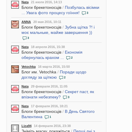
Nata
21 июля 2016, 14:13
Блоги брекетоносців
/
Позбулась вісімки
... Увага фото процесу гоїння!
3
ANNA
20 мая 2016, 10:11
Блоги брекетоносців
/
Зубна щітка ?! і
моє мальньке, майже завершення ))
3
Nata
18 апреля 2016, 15:38
Блоги брекетоносців
/
Економія
обернулась крахом ...
2
Vetochka
16 марта 2016, 15:50
Блог им. Vetochka
/
Поради щодо
догляду за щіткою
2
Nata
29 февраля 2016, 11:05
Блоги брекетоносців
/
Секрет паст, як
впізнати небезпеку?
3
Nata
17 февраля 2016, 18:21
Блоги брекетоносців
/
В День Святого
Валентина
1
Liza94
14 февраля 2016, 23:38
Зніміть маску, покажіться
/
Перші дні з