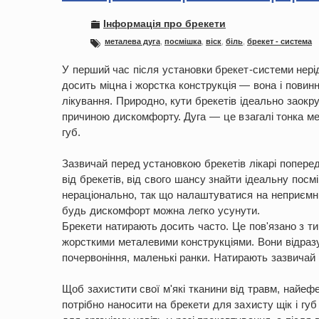
Інформація про брекети
металева дуга
,
посмішка
,
віск
,
біль
,
брекет - система
У перший час після установки брекет-системи нері
досить міцна і жорстка конструкція — вона і повин
лікування. Природно, кути брекетів ідеально заокруг
причиною дискомфорту. Дуга — це взагалі тонка мет
губ.
Зазвичай перед установкою брекетів лікарі попере
від брекетів, від свого шансу знайти ідеальну посм
нераціонально, так що налаштуватися на неприємні 
будь дискомфорт можна легко усунути.
Брекети натирають досить часто. Це пов'язано з тим
жорсткими металевими конструкціями. Вони відразу
почервоніння, маленькі ранки. Натирають зазвичай д
Щоб захистити свої м'які тканини від травм, найеф
потрібно наносити на брекети для захисту щік і губ