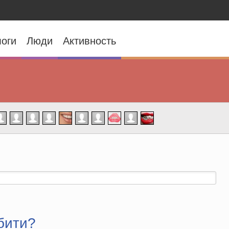
оги
Люди
Активность
бити?