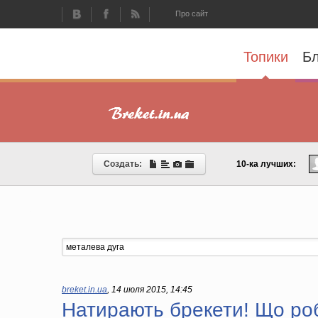
Про сайт
Топики
Бл
Создать:
10-ка лучших:
breket.in.ua
,
14 июля 2015, 14:45
Натирають брекети! Що ро