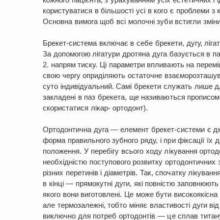
користуватися в більшості усі в кого є проблеми з
Основна вимога щоб всі молочні зуби встигли змінит
Брекет-система включає в себе брекети, дугу, лігату
За допомогою лігатури дротяна дуга базується в п
2. напрям тиску. Ці параметри впливають на переміщ
свою чергу оприділяють остаточне взаєморозташува
суто індивідуальний. Самі брекети служать лише дл
закладені в паз брекета, ще називаються прописом 
скористатися лікар- ортодонт).
Ортодонтична дуга — елемент брекет-системи є дж
форма правильного зубного ряду, і при фіксації їх
положення. У перебігу всього ходу лікування ортод
необхідністю поступового розвитку ортодонтичних з
різних перетинів і діаметрів. Так, спочатку лікуван
в кінці — прямокутні дуги, які повністю заповнюють
якого вони виготовлені. Це може бути високоякісна
але термозалежні, тобто міняє властивості дуги ві
виключно для потреб ортодонтів — це сплав титану 