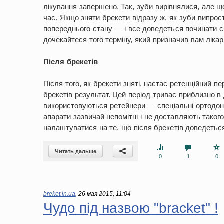
лікування завершено. Так, зуби вирівнялися, але щ
час. Якщо зняти брекети відразу ж, як зуби випрос
попереднього стану — і все доведеться починати сп
дочекайтеся того терміну, який призначив вам лікар
Після брекетів
Після того, як брекети зняті, настає ретенційний п
брекетів результат. Цей період триває приблизно в 
використовуються ретейнери — спеціальні ортодонти
апарати зазвичай непомітні і не доставляють таког
налаштуватися на те, що після брекетів доведетьс
Читать дальше
0
1
0
breket.in.ua
,
26 мая 2015, 11:04
Чудо під назвою "bracket" !