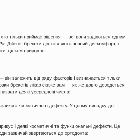
і, хто тільки приймає рішення — всі вони задаються одним
?»
. Дійсно, брекети доставляють певний дискомфорт, і
іти, цілком природно.
— він залежить від ряду факторів і визначається тільки
ановки брекетів лікар скаже вам — як же довго доведеться
назвати деякі усереднені числа:
великого косметичного дефекту. У цьому випадку до
икус і деякі косметичні та функціональні дефекти. Це
юди зазвичай звертаються до ортодонта;