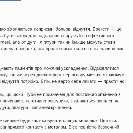
дко з'являються неприємні больові відчуття. Брекети — це
на бути такою для подолання опору зубів і ефективного
лені, але от дуги і лігатури так чи інакше можуть стати
алева проволка, яка просто врізається в тонкі тканини щік і
джають пацієнтів про можливі ускладнення. Відмовлятися
ішку, тільки через дискомфорт перші пару місяців як мінімум
відчуття потрібно. Втім, не варто себе лякати — практично
, що щоки і губи не призначені для постійного зіткнення з
 починають негативно реагувати, з'являються запалення,
уги, лігатури і металеві кріплення.
ективніше буде застосовувати спеціальний віск. Цей віск
 від прямого контакту з металом. Віск повністю безпечний