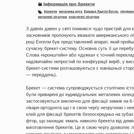
Інформація про брекети
брекети
,
металева дуга
,
Едвард Хартлі Енгль
,
лікуванн
металеві лігатури
,
еластичні лігатури
З давніх давен у світі появився чудо пристрій для
засновників пропонують вважати американського лік
році Енгелм був представлений апарат, який пройшо
сучасну брекет-систему. Основна суть її це перебув
Слова «кронштейн» або «дужка» є точний переклад
надзвичайно непростий по конфігурації виріб, у вис
брекет-системи розташовуються з зовнішньої сторон
— переддень).
Брекет — система супроводжується столітнею історі
були приварені до індивідуальних металевих кілець
застосовуються виключно для фіксації замків на 6
лікаря-ортодонта що і в свою чергу незручною і н
клей для фіксації брекетів безпосередньо на зубах
фтор, що захищає емаль навколо брекета від демін
виготовлення брекетів. Це в свою чергу дозволяє 
кожного пацієнта, з урахуванням усіх естетичних і