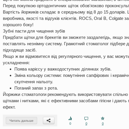
Перед покупкою ортодонтичних щіток обов'язково проконсульт
Вартість йоржиків складає в середньому від 8 до 15 доларів. 
виробника, якості та відгуків клієнтів. ROCS, Oral B, Colgate
хорошого боку!
Зубні пасти для чищення зубів
Придбати щітки для брекетів ви зможете заздалегідь, якщо зн
поставлять незнімну систему. Грамотний стоматолог підбере 
підходяще засіб.
Якщо ж ви відмовитеся від регулярного чищення, у вас можуть
ускладнення:
Поява карієсу у важкодоступних ділянках зубів.
Зміна кольору системи: помутніння сапфірових і кераміч
скупчення нальоту.
Поганий запах з рота.
Йоржики стоматологи рекомендують використовувати спільно
щітками і нитками, які є ефективними засобами гігієни і дають 
ефект.
Читать дальше
0
0
0