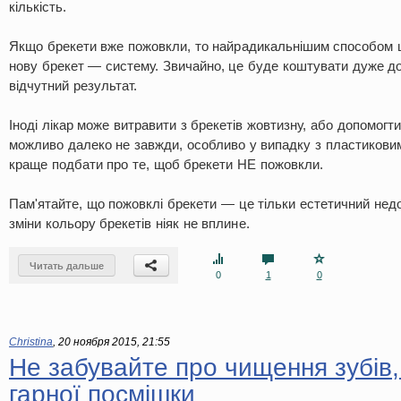
кількість.
Якщо брекети вже пожовкли, то найрадикальнішим способом ц
нову брекет — систему. Звичайно, це буде коштувати дуже до
відчутний результат.
Іноді лікар може витравити з брекетів жовтизну, або допомогти
можливо далеко не завжди, особливо у випадку з пластикови
краще подбати про те, щоб брекети НЕ пожовкли.
Пам'ятайте, що пожовклі брекети — це тільки естетичний недол
зміни кольору брекетів ніяк не вплине.
Читать дальше
0
1
0
Christina
,
20 ноября 2015, 21:55
Не забувайте про чищення зубів,
гарної посмішки