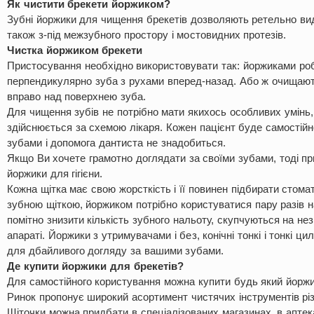
Як чистити брекети йоржиком?
Зубні йоржики для чищення брекетів дозволяють ретельно вида
також з-під межзубного простору і мостовидних протезів.
Чистка йоржиком брекети
Пристосування необхідно використовувати так: йоржиками ро
перпендикулярно зуба з рухами вперед-назад. Або ж очищають
вправо над поверхнею зуба.
Для чищення зубів не потрібно мати якихось особливих умінь,
здійснюється за схемою лікаря. Кожен пацієнт буде самостійн
зубами і допомога дантиста не знадобиться.
Якщо Ви хочете грамотно доглядати за своїми зубами, тоді пр
йоржики для гігієни.
Кожна щітка має свою жорсткість і її повинен підбирати стомат
зубною щіткою, йоржиком потрібно користуватися пару разів н
помітно знизити кількість зубного нальоту, скупчуються на н
апараті. Йоржики з утримувачами і без, конічні тонкі і тонкі ц
для дбайливого догляду за вашими зубами.
Де купити йоржики для брекетів?
Для самостійного користування можна купити будь який йоржи
Ринок пропонує широкий асортимент чистячих інструментів різ
Щіточки можна придбати в спеціалізованих магазинах, в аптека