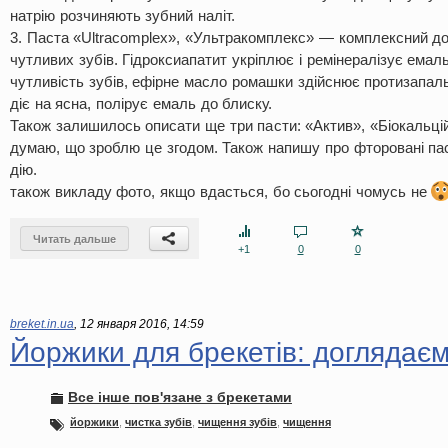
натрію розчиняють зубний наліт.
3. Паста «Ultracomplex», «Ультракомплекс» — комплексний до
чутливих зубів. Гідроксиапатит укріплює і ремінералізує емал
чутливість зубів, ефірне масло ромашки здійснює протизапаль
діє на ясна, полірує емаль до блиску.
Також залишилось описати ще три пасти: «Актив», «Біокальці
думаю, що зроблю це згодом. Також напишу про фторовані пас
дію.
також викладу фото, якщо вдасться, бо сьогодні чомусь не
Читать дальше
+1
0
0
breket.in.ua
,
12 января 2016, 14:59
Йоржики для брекетів: доглядає
Все інше пов'язане з брекетами
йоржики
,
чистка зубів
,
чищення зубів
,
чищення