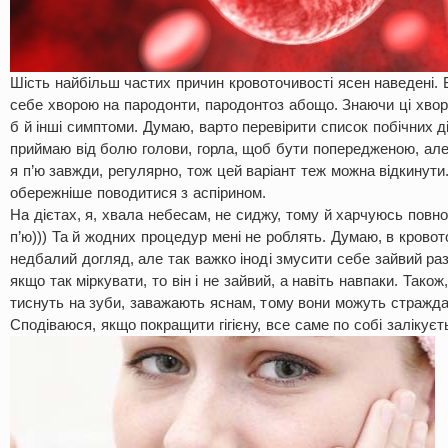
Шість найбільш частих причин кровоточивості ясен наведені. В
себе хворою на пародонти, пародонтоз абощо. Знаючи ці хвор
б й інші симптоми. Думаю, варто перевірити список побічних ді
приймаю від болю голови, горла, щоб бути попередженою, але 
я п’ю завжди, регулярно, тож цей варіант теж можна відкинути. 
обережніше поводитися з аспірином.
На дієтах, я, хвала небесам, не сиджу, тому й харчуюсь повно
п’ю))) Та й жодних процедур мені не роблять. Думаю, в кровот
недбалий догляд, але так важко іноді змусити себе зайвий раз
якщо так міркувати, то він і не зайвий, а навіть навпаки. Також
тиснуть на зуби, заважають яснам, тому вони можуть стражда
Сподіваюся, якщо покращити гігієну, все саме по собі залікуєт