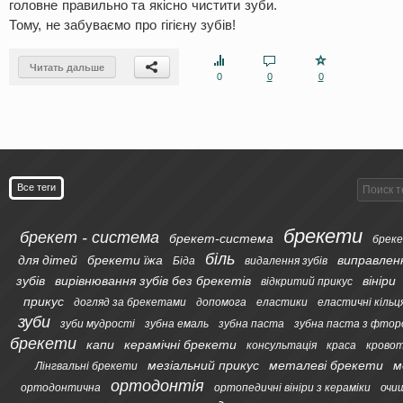
головне правильно та якісно чистити зуби.
Тому, не забуваємо про гігієну зубів!
Читать дальше
0
0
0
Все теги
брекети
брекет - система
брекет-система
бреке
біль
для дітей
брекети їжа
виправлен
Біда
видалення зубів
зубів
вирівнювання зубів без брекетів
вініри
відкритий прикус
прикус
догляд за брекетами
допомога
еластики
еластичні кільц
зуби
зуби мудрості
зубна емаль
зубна паста
зубна паста з фтор
брекети
капи
керамічні брекети
консультація
краса
кровот
мезіальний прикус
металеві брекети
м
Лінгвальні брекети
ортодонтія
ортодонтична
ортопедичні вініри з кераміки
очи