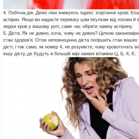
4. Побічна дія. Деякі ліки знижують індекс згортання крові. К
аспірин. Якщо ви надаєте перевагу цим пігулкам від голови й
звідки кров у вашому роті, саме час обрати заміну аспірину.
5. Дієта. Як не дивно, хоча, чому не дивно? Цілком закономір
стан здоров’я. Отож неповноцінна дієта погіршить стан ваших 
дієті, і так само, як номер 4, не розумієте, чому кровоточать 
іншу дієту, де будуть в більшій мірі наявні вітаміни Ц, Б, К, Є.