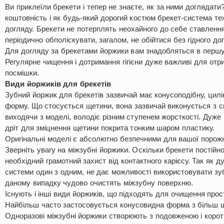
Ви приклеїли брекети і тепер не знаєте, як за ними доглядат
коштовність і як будь-який дорогий костюм брекет-система те
догляду. Брекети не потерплять неохайного до себе ставлення.
періодично обполіскувати, загалом, не обійтися без гідного до
Для догляду за брекетами йоржики вам знадобляться в першу
Регулярне чищення і дотримання гігієни дуже важливі для отр
посмішки.
Види йоржиків для брекетів
Зубний йоржик для брекетів зазвичай має конусоподібну, цилі
форму. Що стосується щетини, вона зазвичай виконується з си
виходячи з моделі, володіє різним ступенем жорсткості. Дуже м
дріт для зміцнення щетини покрита тонким шаром пластику.
Оригінальні моделі є абсолютно безпечними для вашої порожн
Зверніть увагу на міжзубні йоржики. Оскільки брекети постійн
необхідний грамотний захист від контактного карієсу. Так як ду
системи один з одним, не дає можливості використовувати зуб
даному випадку чудово очистять міжзубну поверхню.
Існують і інші види йоржиків, що підходять для очищення прос
Найбільш часто застосовується конусовидна форма з більш 
Одноразові міжзубні йоржики створюють з подовженою і коро