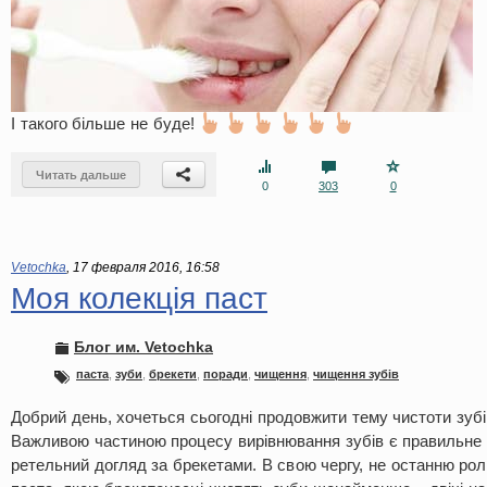
І такого більше не буде!
Читать дальше
0
303
0
Vetochka
,
17 февраля 2016, 16:58
Моя колекція паст
Блог им. Vetochka
паста
,
зуби
,
брекети
,
поради
,
чищення
,
чищення зубів
Добрий день, хочеться сьогодні продовжити тему чистоти зубі
Важливою частиною процесу вирівнювання зубів є правильне пі
ретельний догляд за брекетами. В свою чергу, не останню рол