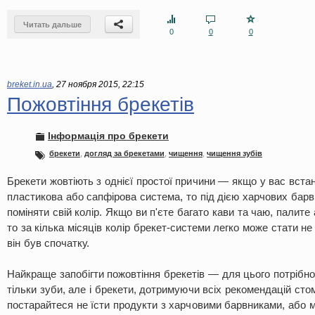
Читать дальше
0
0
0
breket.in.ua
,
27 ноября 2015, 22:15
Пожовтіння брекетів
Інформація про брекети
брекети
,
догляд за брекетами
,
чищення
,
чищення зубів
Брекети жовтіють з однієї простої причини — якщо у вас встано
пластикова або сапфірова система, то під дією харчових барв
поміняти свій колір. Якщо ви п'єте багато кави та чаю, палите
то за кілька місяців колір брекет-системи легко може стати не
він був спочатку.
Найкраще запобігти пожовтіння брекетів — для цього потрібно
тільки зуби, але і брекети, дотримуючи всіх рекомендацій стом
постарайтеся не їсти продукти з харчовими барвниками, або 