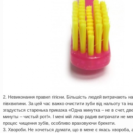
2. Невиконання правил гігієни. Більшість людей витрачають на
півхвилини. За цей час важко очистити зуби від нальоту та ін
згадується старенька приказка «Одна минутка – не в счет, дв
минуты – чистый рот!». І мені мій лікар радив витрачати не м
процес чищення зубів, особливо враховуючи брекети.
3. Хвороби. Не хочеться думати, що в мене є якась хвороба, 