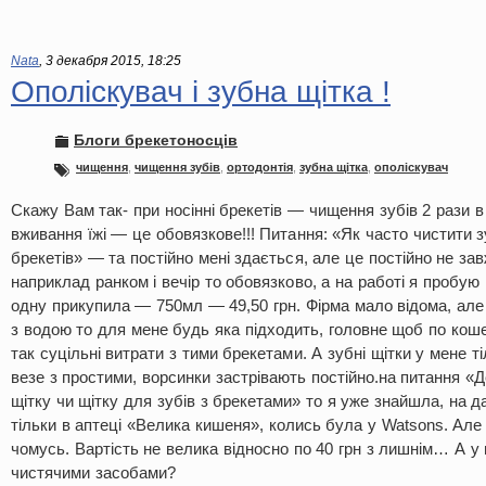
Nata
,
3 декабря 2015, 18:25
Ополіскувач і зубна щітка !
Блоги брекетоносців
чищення
,
чищення зубів
,
ортодонтія
,
зубна щітка
,
ополіскувач
Скажу Вам так- при носінні брекетів — чищення зубів 2 рази в
вживання їжі — це обовязкове!!! Питання: «Як часто чистити з
брекетів» — та постійно мені здається, але це постійно не за
наприклад ранком і вечір то обовязково, а на работі я пробую
одну прикупила — 750мл — 49,50 грн. Фірма мало відома, але
з водою то для мене будь яка підходить, головне щоб по коше
так суцільні витрати з тими брекетами. А зубні щітки у мене т
везе з простими, ворсинки застрівають постійно.на питання «
щітку чи щітку для зубів з брекетами» то я уже знайшла, на д
тільки в аптеці «Велика кишеня», колись була у Watsons. Але
чомусь. Вартість не велика відносно по 40 грн з лишнім… А у 
чистячими засобами?