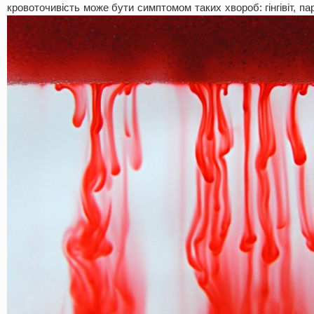
кровоточивість може бути симптомом таких хвороб: гінгівіт, п