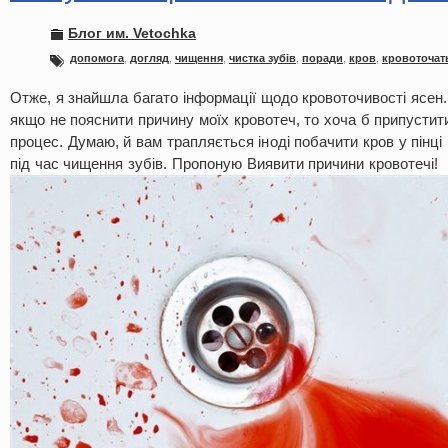
Блог им. Vetochka
допомога
,
догляд
,
чищення
,
чистка зубів
,
поради
,
кров
,
кровоточат
Отже, я знайшла багато інформації щодо кровоточивості ясен
якщо не пояснити причину моїх кровотеч, то хоча б припустит
процес. Думаю, й вам трапляється іноді побачити кров у пінці 
під час чищення зубів. Пропоную Виявити причини кровотечі!