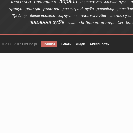
поради
пластина
пластинка
п
порошок для чищення зубів
прикус
реакція
резинки
реставрація зубів
ретейнер
ретейне
чистка зубів
чистка у с
Трейнер
фото приколи
харчування
чищення зубів
їда брекетоносця
ясна
їжа
їжа
© 2006–2012 Fortune.pl
Топики
Блоги
Люди
Активность