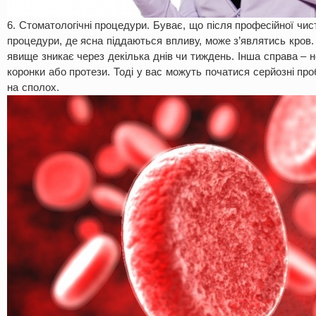
6. Стоматологічні процедури. Буває, що після професійної чист
процедури, де ясна піддаються впливу, може з’являтись кров.
явище зникає через декілька днів чи тиждень. Інша справа – н
коронки або протези. Тоді у вас можуть початися серйозні пр
на сполох.