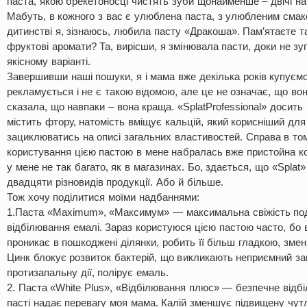
паста, якою брекетоносці чистять зуби щонайменше – двічі на
Мабуть, в кожного з вас є улюблена паста, з улюбленим смак
дитинстві я, зізнаюсь, любила пасту «Дракоша». Пам’ятаєте та
фруктові аромати? Та, вирісши, я змінювала пасти, доки не з
якісному варіанті.
Завершивши наші пошуки, я і мама вже декілька років купуємо
рекламується і не є такою відомою, але це не означає, що вона
сказала, що навпаки – вона краща. «SplatProfessional» досить
містить фтору, натомість вміщує кальцій, який корисніший для 
зациклюватись на описі загальних властивостей. Справа в том
користування цією пастою в мене набралась вже пристойна коле
у мене не так багато, як в магазинах. Бо, здається, що «Splat
двадцяти різновидів продукції. Або й більше.
Тож хочу поділитися моїми надбаннями:
1.Паста «Maximum», «Максимум» — максимальна свіжість под
відбілювання емалі. Зараз користуюся цією пастою часто, бо 
проникає в пошкоджені ділянки, робить її більш гладкою, змен
Цинк блокує розвиток бактерій, що викликають неприємний зап
протизапальну дії, полірує емаль.
2. Паста «White Plus», «Відбілювання плюс» — безпечне відбі
пасті надає перевагу моя мама. Калій зменшує підвищену чутл