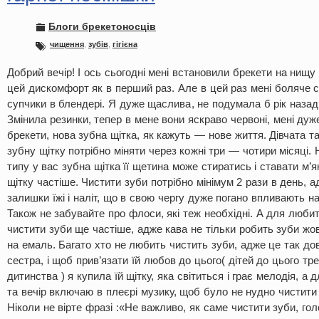
Блоги брекетоносців
чищення
,
зубів
,
гігієна
Добрий вечір! І ось сьогодні мені встановили брекети на нищу
цей дискомфорт як в перший раз. Але в цей раз мені боляче си
супчики в блендері. Я дуже щаслива, не подумала б рік назад,
Змінила резинки, тепер в мене вони яскраво червоні, мені ду
брекети, нова зубна щітка, як кажуть — нове життя. Дівчата т
зубну щітку потрібно міняти через кожні три — чотири місяці. 
типу у вас зубна щітка її щетина може стиратись і ставати м’
щітку частіше. Чистити зуби потрібно мінімум 2 рази в день, 
залишки їжі і наліт, що в свою чергу дуже погано впливають на
Також не забувайте про флоси, які теж необхідні. А для любит
чистити зуби ще частіше, адже кава не тільки робить зуби жо
на емаль. Багато хто не любить чистить зуби, адже це так дов
сестра, і щоб прив’язати їй любов до цього( дітей до цього тр
дитинства ) я купила їй щітку, яка світиться і грає мелодія, а 
та вечір включаю в плеєрі музику, щоб було не нудно чистити з
Ніколи не вірте фразі :«Не важливо, як саме чистити зуби, гол