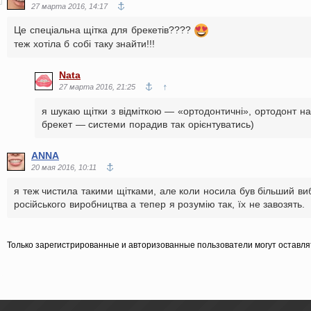
27 марта 2016, 14:17
Це спеціальна щітка для брекетів????
теж хотіла б собі таку знайти!!!
Nata
↑
27 марта 2016, 21:25
я шукаю щітки з відміткою — «ортодонтичні», ортодонт н
брекет — системи порадив так орієнтуватись)
ANNA
20 мая 2016, 10:11
я теж чистила такими щітками, але коли носила був більший виб
російського виробництва а тепер я розумію так, їх не завозять.
Только зарегистрированные и авторизованные пользователи могут оставля