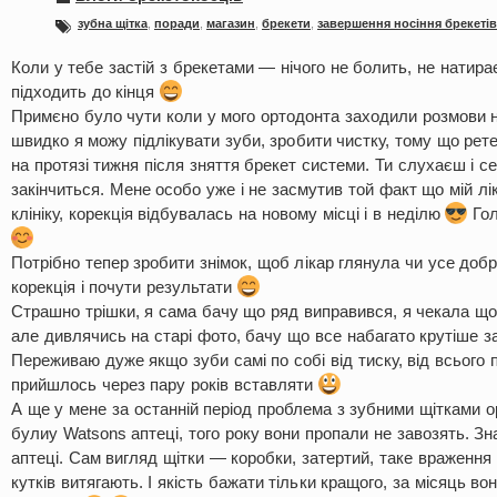
зубна щітка
,
поради
,
магазин
,
брекети
,
завершення носіння брекетів
Коли у тебе застій з брекетами — нічого не болить, не натира
підходить до кінця
Примєно було чути коли у мого ортодонта заходили розмови на
швидко я можу підлікувати зуби, зробити чистку, тому що рет
на протязі тижня після зняття брекет системи. Ти слухаєш і с
закінчиться. Мене особо уже і не засмутив той факт що мій л
клініку, корекція відбувалась на новому місці і в неділю
Гол
Потрібно тепер зробити знімок, щоб лікар глянула чи усе доб
корекція і почути результати
Страшно трішки, я сама бачу що ряд виправився, я чекала що
але дивлячись на старі фото, бачу що все набагато крутіше за
Переживаю дуже якщо зуби самі по собі від тиску, від всього
прийшлось через пару років вставляти
А ще у мене за останній період проблема з зубними щітками 
булиу Watsons аптеці, того року вони пропали не завозять. З
аптеці. Сам вигляд щітки — коробки, затертий, таке враження 
кутків витягають. І якість бажати тільки кращого, за місяць в