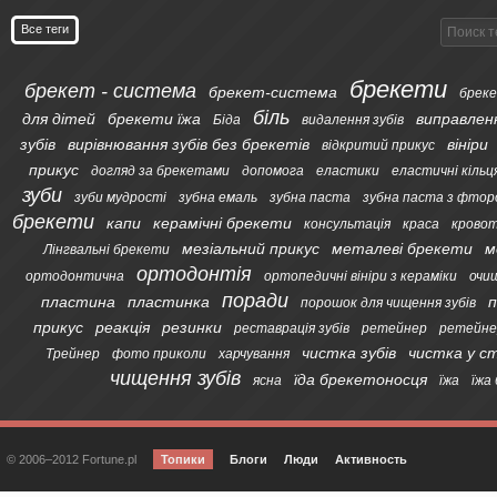
Все теги
брекети
брекет - система
брекет-система
бреке
біль
для дітей
брекети їжа
виправлен
Біда
видалення зубів
зубів
вирівнювання зубів без брекетів
вініри
відкритий прикус
прикус
догляд за брекетами
допомога
еластики
еластичні кільц
зуби
зуби мудрості
зубна емаль
зубна паста
зубна паста з фтор
брекети
капи
керамічні брекети
консультація
краса
кровот
мезіальний прикус
металеві брекети
м
Лінгвальні брекети
ортодонтія
ортодонтична
ортопедичні вініри з кераміки
очи
поради
пластина
пластинка
п
порошок для чищення зубів
прикус
реакція
резинки
реставрація зубів
ретейнер
ретейне
чистка зубів
чистка у с
Трейнер
фото приколи
харчування
чищення зубів
їда брекетоносця
ясна
їжа
їжа
© 2006–2012 Fortune.pl
Топики
Блоги
Люди
Активность