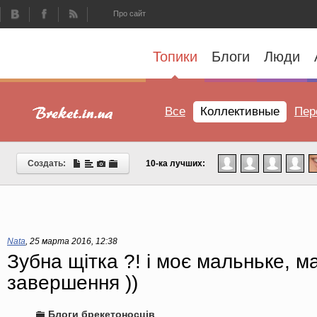
Про сайт
Топики
Блоги
Люди
Все
Коллективные
Пер
Создать:
10-ка лучших:
Nata
,
25 марта 2016, 12:38
Зубна щітка ?! і моє мальньке, 
завершення ))
Блоги брекетоносців