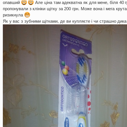
опавший
Але ціна там адекватна як для мене, біля 40 г
пропонували з клініки щітку за 200 грн. Може вона і мега крут
ризикнула
Як у вас з зубними щітками, де ви купляєте і чи страшно дик