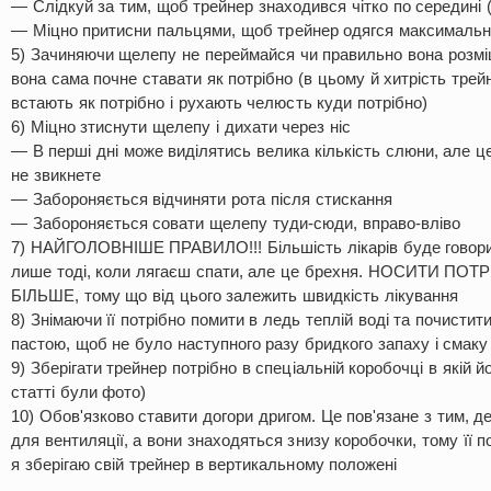
— Слідкуй за тим, щоб трейнер знаходився чітко по середині (
— Міцно притисни пальцями, щоб трейнер одягся максимальн
5) Зачиняючи щелепу не переймайся чи правильно вона розмі
вона сама почне ставати як потрібно (в цьому й хитрість трейн
встають як потрібно і рухають челюсть куди потрібно)
6) Міцно зтиснути щелепу і дихати через ніс
— В перші дні може виділятись велика кількість слюни, але це
не звикнете
— Забороняється відчиняти рота після стискання
— Забороняється совати щелепу туди-сюди, вправо-вліво
7) НАЙГОЛОВНІШЕ ПРАВИЛО!!! Більшість лікарів буде говорит
лише тоді, коли лягаєш спати, але це брехня. НОСИТИ П
БІЛЬШЕ, тому що від цього залежить швидкість лікування
8) Знімаючи її потрібно помити в ледь теплій воді та почистит
пастою, щоб не було наступного разу бридкого запаху і смаку
9) Зберігати трейнер потрібно в спеціальній коробочці в якій йо
статті були фото)
10) Обов'язково ставити догори дригом. Це пов'язане з тим, 
для вентиляції, а вони знаходяться знизу коробочки, тому її п
я зберігаю свій трейнер в вертикальному положені