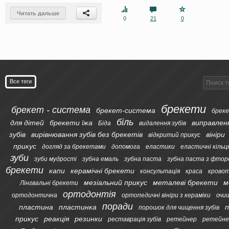
Читать дальше
0
21
0
Все теги
брекети
брекет - система
брекет-система
бреке
біль
для дітей
брекети їжа
виправлен
Біда
видалення зубів
зубів
вирівнювання зубів без брекетів
вініри
відкритий прикус
прикус
догляд за брекетами
допомога
еластики
еластичні кільц
зуби
зуби мудрості
зубна емаль
зубна паста
зубна паста з фтор
брекети
капи
керамічні брекети
консультація
краса
кровот
мезіальний прикус
металеві брекети
м
Лінгвальні брекети
ортодонтія
ортодонтична
ортопедичні вініри з кераміки
очи
поради
пластина
пластинка
п
порошок для чищення зубів
прикус
реакція
резинки
реставрація зубів
ретейнер
ретейне