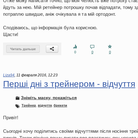
Отже можу написати точно, що моя челюсть вже потроху стає 
йдуть за нею. Мій ретейнер потрошку почав відпадати, тому з
потраплю швидше, аніж очікувала я та мій ортодонт.
Сподіваюсь, що інформація була корисною.
Щасти!
Читать дальше
0
0
0
Liza94
,
11 февраля 2016, 12:23
Перші дні з трейнером - відчуття
Зніміть маску, покажіться
Трейнер
,
відчуття
,
брекети
Привіт!
Сьогодні хочу поділитись своїми відчуттями після носіння тр
тижнів. Також пізніше почну писати про пластинку, яку носила 