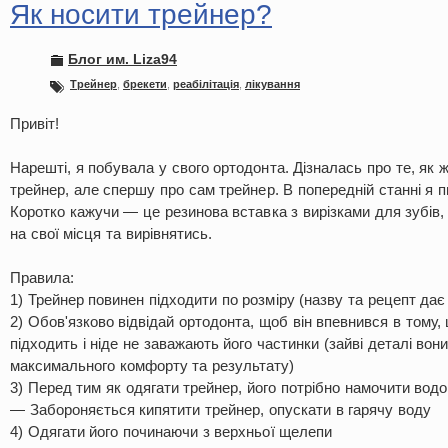
Як носити трейнер?
Блог им. Liza94
Трейнер
,
брекети
,
реабілітація
,
лікування
Привіт!
Нарешті, я побувала у свого ортодонта. Дізналась про те, як 
трейнер, але спершу про сам трейнер. В попередній станні я п
Коротко кажучи — це резинова вставка з вирізками для зубів,
на свої місця та вирівнятись.
Правила:
1) Трейнер повинен підходити по розміру (назву та рецепт дає
2) Обов'язково відвідай ортодонта, щоб він впевнився в тому,
підходить і ніде не заважають його частинки (зайві деталі во
максимального комфорту та результату)
3) Перед тим як одягати трейнер, його потрібно намочити во
— Забороняється кипятити трейнер, опускати в гарячу воду
4) Одягати його починаючи з верхньої щелепи