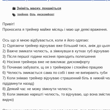
Зніміть маску, покажіться
трейнер
,
біль
,
дискомфорт
Привіт!
Проносила я трейнер майже місяць і маю ще деякі враження.
Ось що зі мною відбувається, коли я його одягаю:
1) Одягаючи трейнер відчуваю вже більший тиск, аніж до цьог
2) Важче змикати челюсть, а зімкнувши в кутках губ відчуваю
3) Після першої години носіння приходить полегшення
4) Носіння трейнера вже не викликає дискомфорту
5) Починаю забувати, щ оя з трейнером і спокійно працюю
6) Челюсть змикається сама по собі і вже не випирають губи
7) Коли знімаю трейнер відчуваю страшенний біль в нижній чел
підідвинути назад)
8) Деякий час не можу зімкнути челюсть
9) Коли змикаю нарешті челюсть, то відчуваю, що вона змісти
видно)