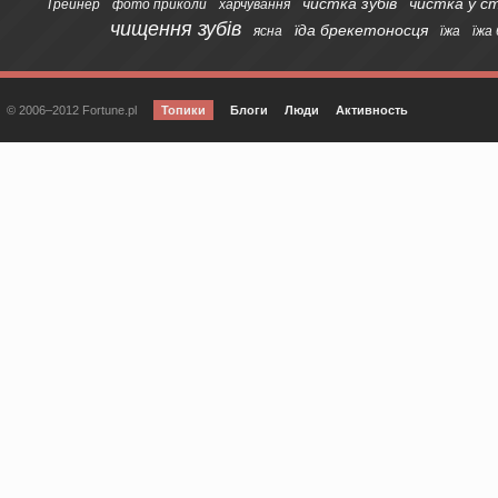
чистка зубів
чистка у с
Трейнер
фото приколи
харчування
чищення зубів
їда брекетоносця
ясна
їжа
їжа
© 2006–2012 Fortune.pl
Топики
Блоги
Люди
Активность