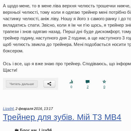
А щодо мене, то в мене ліва верхня челюсть трошечки нижче,
верхньої челюсті, тому коли я одягаю трейнер мені потрібно б
частинку челюсті, аніж ліву. Ношу я його з самого ранку і до т
вкладатись спати. Звісно, коли я їм чи п'ю щось, я трейнер зні
трапези і знов одягаю назад. Перші дні буде дискомфорт, том
трейнер годину, наступного дня 2 години, а ще наступного 3 годи
щоб челюсть звикла до трейнера. Мені подобається носити тр
боксером.
Ось і все, що я вже знаю про трейнер. Сподіваюсь, що інформ
Щасти!
Читать дальше
0
2
0
Liza94
,
2 февраля 2016, 13:17
Трейнер для зубів. Мій Т3 МВ4
Блог им. Liza94