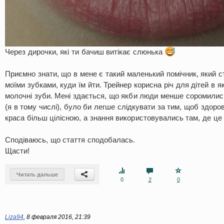
Через дирочки, які ти бачиш витікає слюнька
Приємно знати, що в мене є такий маленький помічник, який сто
моїми зубками, куди їм йти. Трейнер корисна річ для дітей в я
молочні зуби. Мені здається, що якби люди менше соромилис
(я в тому числі), було би легше слідкувати за тим, щоб здоро
краса більш цілісною, а знання використовувались там, де це 
Сподіваюсь, що стаття сподобалась.
Щасти!
Читать дальше
0
2
0
Liza94
,
8 февраля 2016, 21:39