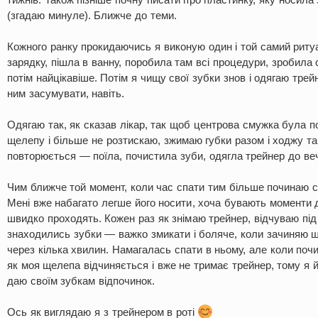
(згадаю минуле). Ближче до теми.
Кожного ранку прокидаючись я виконую один і той самий рит
зарядку, пішла в ванну, поробила там всі процедури, зробила с
потім найцікавіше. Потім я чищу свої зубки знов і одягаю трейн
ним засумувати, навіть.
Одягаю так, як сказав лікар, так щоб центрова смужка була п
щелепу і більше не розтискаю, зжимаю губки разом і ходжу так
повторюється — поїла, почистила зуби, одягла трейнер до веч
Чим ближче той момент, коли час спати тим більше починаю с
Мені вже набагато легше його носити, хоча бувають моменти 
швидко проходять. Кожен раз як знімаю трейнер, відчуваю під
знаходились зубки — важко змикати і боляче, коли зачиняю 
через кілька хвилин. Намагалась спати в ньому, але коли поч
як моя щелепа відчиняється і вже не тримає трейнер, тому я й
даю своїм зубкам відпочинок.
Ось як виглядаю я з трейнером в роті