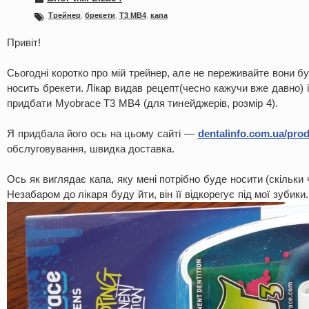
Трейнер
,
брекети
,
Т3 МВ4
,
капа
Привіт!
Сьогодні коротко про мій трейнер, але не переживайте вони бу
носить брекети. Лікар видав рецепт(чесно кажучи вже давно) і
придбати Myobrace Т3 МВ4 (для тинейджерів, розмір 4).
Я придбала його ось на цьому сайті —
dentalinfo.com.ua/prod
обслуговування, швидка доставка.
Ось як виглядає капа, яку мені потрібно буде носити (скільки
Незабаром до лікаря буду йти, він її відкорегує під мої зубики.