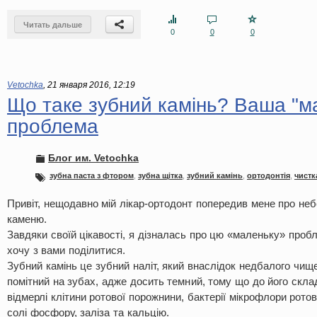
Читать дальше
0
0
0
Vetochka
,
21 января 2016, 12:19
Що таке зубний камінь? Ваша "м
проблема
Блог им. Vetochka
зубна паста з фтором
,
зубна щітка
,
зубний камінь
,
ортодонтія
,
чистк
Привіт, нещодавно мій лікар-ортодонт попередив мене про не
каменю.
Завдяки своїй цікавості, я дізналась про цю «маленьку» пробл
хочу з вами поділитися.
Зубний камінь це зубний наліт, який внаслідок недбалого чище
помітний на зубах, адже досить темний, тому що до його скла
відмерлі клітини ротової порожнини, бактерії мікрофлори рото
солі фосфору, заліза та кальцію.