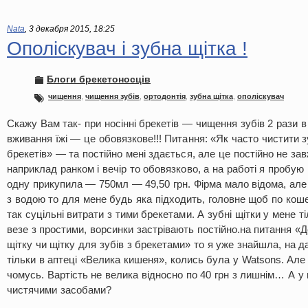
Nata
,
3 декабря 2015, 18:25
Ополіскувач і зубна щітка !
Блоги брекетоносців
чищення
,
чищення зубів
,
ортодонтія
,
зубна щітка
,
ополіскувач
Скажу Вам так- при носінні брекетів — чищення зубів 2 рази в
вживання їжі — це обовязкове!!! Питання: «Як часто чистити з
брекетів» — та постійно мені здається, але це постійно не за
наприклад ранком і вечір то обовязково, а на работі я пробую
одну прикупила — 750мл — 49,50 грн. Фірма мало відома, але
з водою то для мене будь яка підходить, головне щоб по коше
так суцільні витрати з тими брекетами. А зубні щітки у мене т
везе з простими, ворсинки застрівають постійно.на питання «
щітку чи щітку для зубів з брекетами» то я уже знайшла, на д
тільки в аптеці «Велика кишеня», колись була у Watsons. Але
чомусь. Вартість не велика відносно по 40 грн з лишнім… А у 
чистячими засобами?