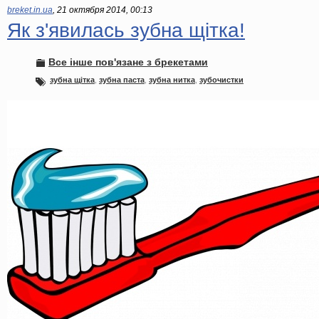
breket.in.ua
,
21 октября 2014, 00:13
Як з'явилась зубна щітка!
Все інше пов'язане з брекетами
зубна щітка
,
зубна паста
,
зубна нитка
,
зубочистки