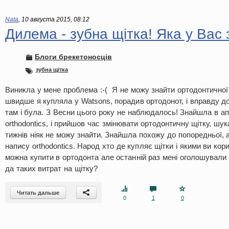
Nata
,
10 августа 2015, 08:12
Дилема - зубна щітка! Яка у Вас 
Блоги брекетоносців
зубна щітка
Виникла у мене проблема :-( Я не можу знайти ортодонтично
швидше я купляла у Watsons, порадив ортодонот, і вправду д
там і була. З Весни цього року не наблюдалось! Знайшла в ап
orthodontics, і прийшов час змінювати ортодонтичну щітку, шу
тижнів ніяк не можу знайти. Знайшла похожу до попоредньої, 
напису orthodontics. Народ хто де купляє щітки і якими ви ко
можна купити в ортодонта але останній раз мені оголошували 
да таких витрат на щітку?
Читать дальше
0
1
0