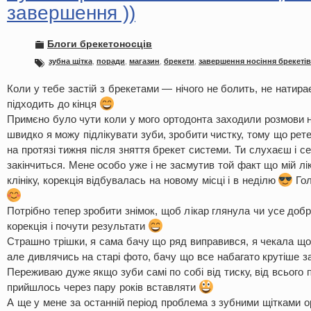
завершення ))
Блоги брекетоносців
зубна щітка
,
поради
,
магазин
,
брекети
,
завершення носіння брекетів
Коли у тебе застій з брекетами — нічого не болить, не натира
підходить до кінця
Примєно було чути коли у мого ортодонта заходили розмови на
швидко я можу підлікувати зуби, зробити чистку, тому що рет
на протязі тижня після зняття брекет системи. Ти слухаєш і с
закінчиться. Мене особо уже і не засмутив той факт що мій л
клініку, корекція відбувалась на новому місці і в неділю
Гол
Потрібно тепер зробити знімок, щоб лікар глянула чи усе доб
корекція і почути результати
Страшно трішки, я сама бачу що ряд виправився, я чекала що
але дивлячись на старі фото, бачу що все набагато крутіше за
Переживаю дуже якщо зуби самі по собі від тиску, від всього
прийшлось через пару років вставляти
А ще у мене за останній період проблема з зубними щітками 