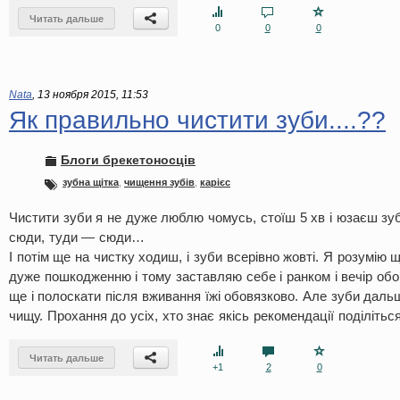
Читать дальше
0
0
0
Nata
,
13 ноября 2015, 11:53
Як правильно чистити зуби....??
Блоги брекетоносців
зубна щітка
,
чищення зубів
,
карієс
Чистити зуби я не дуже люблю чомусь, стоїш 5 хв і юзаєш з
сюди, туди — сюди…
І потім ще на чистку ходиш, і зуби всерівно жовті. Я розумію
дуже пошкодженню і тому заставляю себе і ранком і вечір обов
ще і полоскати після вживання їжі обовязково. Але зуби даль
чищу. Прохання до усіх, хто знає якісь рекомендації поділіться
Читать дальше
+1
2
0