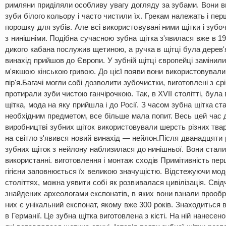
римляни приділяли особливу увагу догляду за зубами. Вони в
зуби білого кольору і часто чистили їх. Грекам належать і пер
порошку для зубів. Але всі використовувані ними щітки і зубоч
з нинішніми. Подібна сучасною зубна щітка з'явилася вже в 194
дикого кабана послужив щетиною, а ручка в щітці була дерев'
винахід прийшов до Європи. У зубній щітці європейці замінил
м'якшою кінською гривою. До цієї появи вони використовували
пір'я.Багачі могли собі дозволити зубочистки, виготовлені з ср
протирали зуби чистою ганчірочкою. Так, в XVII столітті, бул
щітка, мода на яку прийшла і до Росії. З часом зубна щітка с
необхідним предметом, все більше мала попит. Весь цей час 
виробництві зубних щіток використовували шерсть різних твари
на світло з'явився новий винахід — нейлон.Після дванадцяти ро
зубних щіток з нейлону наблизилася до нинішньої. Вони стали
використанні. виготовлення і монтаж сходів Примітивність пе
гігієни заповнюється їх великою значущістю. Відстежуючи мод
століттях, можна уявити собі як розвивалася цивілізація. Свід
знайдених археологами експонатів, в яких вони взнали прообр
них є унікальний експонат, якому вже 300 років. Знаходиться в
в Германії. Це зубна щітка виготовлена з кісті. На ній нанесен