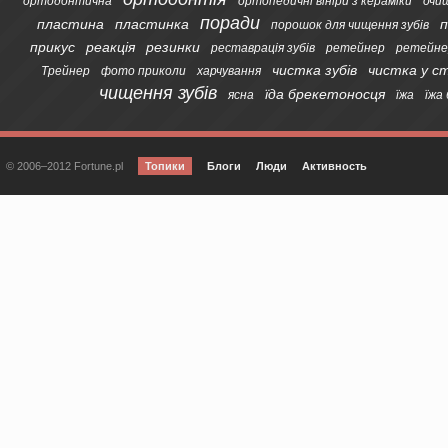
ортодонтична
ортопедичні вініри з кераміки
очи
поради
пластина
пластинка
п
порошок для чищення зубів
прикус
реакція
резинки
реставрація зубів
ретейнер
ретейне
чистка зубів
чистка у с
Трейнер
фото приколи
харчування
чищення зубів
їда брекетоносця
ясна
їжа
їжа
© 2006–2012 Fortune.pl
Топики
Блоги
Люди
Активность