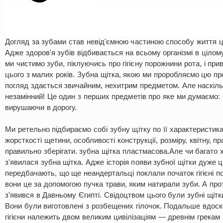
Догляд за зубами став невід'ємною частиною способу життя ц
Адже здоров'я зубів відбивається на всьому організмі в цілому
ми чистимо зуби, піклуючись про гігієну порожнини рота, і при
цього з малих років. Зубна щітка, якою ми проробляємо цю п
погляд здається звичайним, нехитрим предметом. Але наскільк
незамінний! Це один з перших предметів про яке ми думаємо: 
вирушаючи в дорогу.
Ми ретельно підбираємо собі зубну щітку по її характеристика
жорсткості щетини, особливості конструкції, розміру, квітну, пр
правильно зберігати. зубна щітка пластмасова.Але чи багато х
з'явилася зубна щітка. Адже історія появи зубної щітки дуже ці
передбачають, що ще неандертальці поклали початок гігієні п
вони це за допомогою пучка трави, яким натирали зуби. А про
з'явився в Давньому Єгипті. Свідоцтвом цього були зубні щітк
Вони були виготовлені з розбещених гілочок. Подальше вдос
гігієни належить двом великим цивілізаціям — древнім грекам і