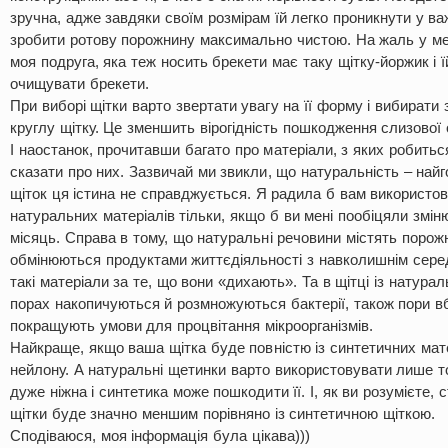
зручна, адже завдяки своїм розмірам їй легко проникнути у ва
зробити ротову порожнину максимально чистою. На жаль у мен
моя подруга, яка теж носить брекети має таку щітку-йоржик і 
очищувати брекети.
При виборі щітки варто звертати увагу на її форму і вибирати
круглу щітку. Це зменшить вірогідність пошкодження слизової
І наостанок, прочитавши багато про матеріали, з яких робитьс
сказати про них. Зазвичай ми звикли, що натуральність – най
щіток ця істина не справджується. Я радила б вам використов
натуральних матеріалів тільки, якщо б ви мені пообіцяли зміню
місяць. Справа в тому, що натуральні речовини містять порож
обмінюються продуктами життєдіяльності з навколишнім сер
такі матеріали за те, що вони «дихають». Та в щітці із натура
порах накопичуються й розмножуються бактерії, також пори в
покращують умови для процвітання мікроорганізмів.
Найкраще, якщо ваша щітка буде повністю із синтетичних мате
нейлону. А натуральні щетинки варто використовувати лише то
дуже ніжна і синтетика може пошкодити її. І, як ви розумієте, 
щітки буде значно меншим порівняно із синтетичною щіткою.
Сподіваюся, моя інформація була цікава)))