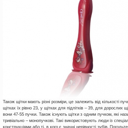
Також щітки мають різні розміри, це залежить від кількості пуч
щітках їх рівно 23, у щітках для підлітків – 39, для дорослих щ
вони 47-55 пучки. Також існують щітки з одним пучком, які на
тривіально – монопучкові. Такі використовують люди із спец
конструкціями або ті, в кого є значні нерівності зубів. Погодьт