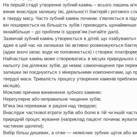
На першій стадії утворення зубний камінь – всього лишень м'я
виник внаслідок залишку їжі, діяльності бактерій і ротового сл
в тверду масу. Часто зубний камінь починає з'являється в підлітк
він поширюється на більшість зубів і призводить щонайменше
якнайбільше – до проблем із здоров’ям (читайте далі).
Зазвичай зубний камінь утворюється в дітей, що «забувають» 
адже в цей час на залишках їжі активно розмножуються бактер
(адже вночі запас води не поповнюється) і створює платформ
Найчастіше камінь може створюватись в місцях природнього с
нальоту (на ділянках зубів, де немає самоочищення при пережо
залишки їжі поєднуються з мінеральними компонентами, що п
твердої маси. Тривалість процесу утворення каменів приблизно
місяців).
Можливі причини виникнення зубного каменю:
Нерегулярне або неправильне чищення зубів;
М’яка їжа переважає в раціоні над твердою;
Внаслідок часткової втрати зубів або болю в тій чи іншій час
природній процес жування (наприклад пацієнт починає жуват
частиною щелепи);
Вибір більш дешевих, а отже — неякісних зубних щіток або в