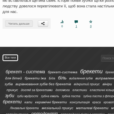
які вставлялася щетина свині. Історія появи зубної щітки розп
людству довелося перевтілювати її, щоб вона стала настільк
для нас.
Читать дальше
0
1
0
Все теги
брекети
брекет - система
брекет-система
бреке
біль
для дітей
брекети їжа
виправлен
Біда
видалення зубів
зубів
вирівнювання зубів без брекетів
вініри
відкритий прикус
прикус
догляд за брекетами
допомога
еластики
еластичні кільц
зуби
зуби мудрості
зубна емаль
зубна паста
зубна паста з фтор
брекети
капи
керамічні брекети
консультація
краса
кровот
мезіальний прикус
металеві брекети
м
Лінгвальні брекети
ортодонтія