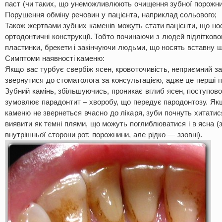
паст (чи таких, що унеможливлюють очищення зубної порожни
Порушення обміну речовин у пацієнта, наприклад сольового;
Також жертвами зубних каменів можуть стати пацієнти, що нос
ортодонтичні конструкції. Тобто починаючи з людей підліткового
пластинки, брекети і закінчуючи людьми, що носять вставну 
Симптоми наявності каменю:
Якщо вас турбує свербіж ясен, кровоточивість, неприємний за
звернутися до стоматолога за консультацією, адже це перші 
Зубний камінь, збільшуючись, проникає вглиб ясен, поступов
зумовлює парадонтит – хворобу, що передує пародонтозу. Як
каменю не звернеться вчасно до лікаря, зуби почнуть хитатис
виявити як темні плями, що можуть поглиблюватися і в ясна (
внутрішньої сторони рот. порожнини, але рідко — ззовні).