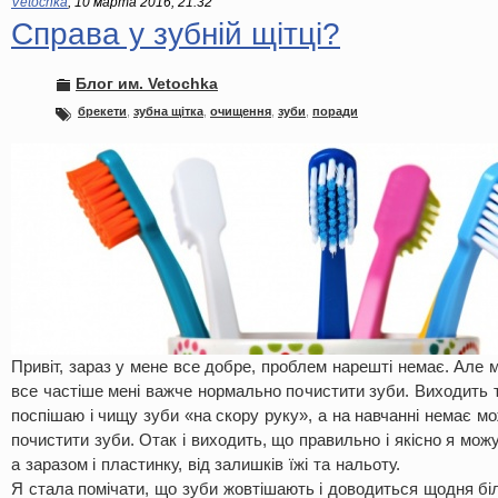
Vetochka
,
10 марта 2016, 21:32
Справа у зубній щітці?
Блог им. Vetochka
брекети
,
зубна щітка
,
очищення
,
зуби
,
поради
Привіт, зараз у мене все добре, проблем нарешті немає. Але 
все частіше мені важче нормально почистити зуби. Виходить т
поспішаю і чищу зуби «на скору руку», а на навчанні немає мо
почистити зуби. Отак і виходить, що правильно і якісно я можу
а заразом і пластинку, від залишків їжі та нальоту.
Я стала помічати, що зуби жовтішають і доводиться щодня бі