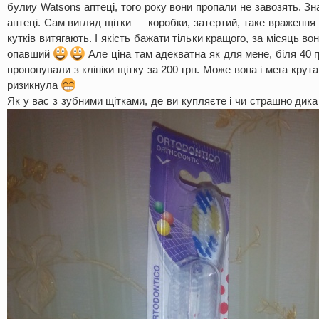
булиу Watsons аптеці, того року вони пропали не завозять. З
аптеці. Сам вигляд щітки — коробки, затертий, таке враження 
кутків витягають. І якість бажати тільки кращого, за місяць в
опавший
Але ціна там адекватна як для мене, біля 40 г
пропонували з клініки щітку за 200 грн. Може вона і мега крут
ризикнула
Як у вас з зубними щітками, де ви купляєте і чи страшно дик