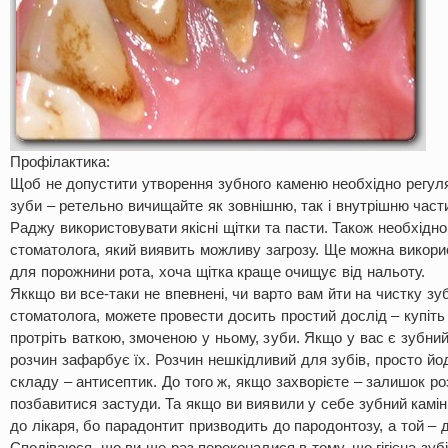
Профілактика:
Щоб не допустити утворення зубного каменю необхідно регуля
зуби – ретельно вичищайте як зовнішню, так і внутрішню част
Раджу використовувати якісні щітки та пасти. Також необхідно
стоматолога, який виявить можливу загрозу. Ще можна викори
для порожнини рота, хоча щітка краще очищує від нальоту.
Яккщо ви все-таки не впевнені, чи варто вам йти на чистку зуб
стоматолога, можете провести досить простий дослід – купіть 
протріть ваткою, змоченою у ньому, зуби. Якщо у вас є зубний 
розчин зафарбує їх. Розчин нешкідливий для зубів, просто йо
складу – антисептик. До того ж, якщо захворієте – залишок р
позбавитися застуди. Та якщо ви виявили у себе зубний камін
до лікаря, бо парадонтит призводить до пародонтозу, а той – д
Сподіваюся, що ви ще раз переконалися в тому, що гігієна зуб