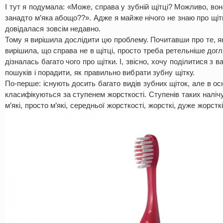
І тут я подумала: «Може, справа у зубній щітці? Можливо, вон
занадто м’яка абощо??». Адже я майже нічого не знаю про щітк
довідалася зовсім недавно.
Тому я вирішила дослідити цю проблему. Почитавши про те, як
вирішила, що справа не в щітці, просто треба ретельніше догл
дізналась багато чого про щітки. І, звісно, хочу поділитися з 
пошуків і порадити, як правильно вибрати зубну щітку.
По-перше: існують досить багато видів зубних щіток, але в о
класифікуються за ступенем жорсткості. Ступенів таких налічу
м’які, просто м’які, середньої жорсткості, жорсткі, дуже жорсткі