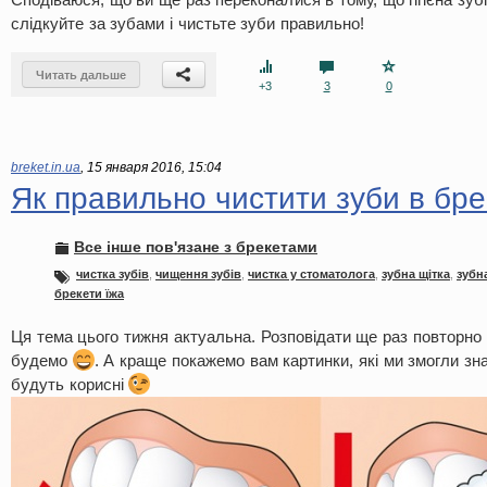
слідкуйте за зубами і чистьте зуби правильно!
Читать дальше
+3
3
0
breket.in.ua
,
15 января 2016, 15:04
Як правильно чистити зуби в бре
Все інше пов'язане з брекетами
чистка зубів
,
чищення зубів
,
чистка у стоматолога
,
зубна щітка
,
зубн
брекети їжа
Ця тема цього тижня актуальна. Розповідати ще раз повторно щ
будемо
. А краще покажемо вам картинки, які ми змогли з
будуть корисні