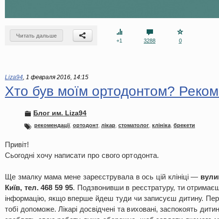
Читать дальше
+1
3288
0
Liza94
,
1 февраля 2016, 14:15
Хто був моїм ортодонтом? Реко
Блог им. Liza94
рекомендації
,
ортодонт
,
лікар
,
стоматолог
,
клініка
,
брекети
Привіт!
Сьогодні хочу написати про свого ортодонта.
Ще змалку мама мене зареєструвала в ось цій клініці —
вули
Київ, тел. 468 59 95
. Подзвонивши в реєстратуру, ти отримає
інформацію, якщо вперше йдеш туди чи записуєш дитину. Пер
тобі допоможе. Лікарі досвідчені та виховані, заспокоять дитин