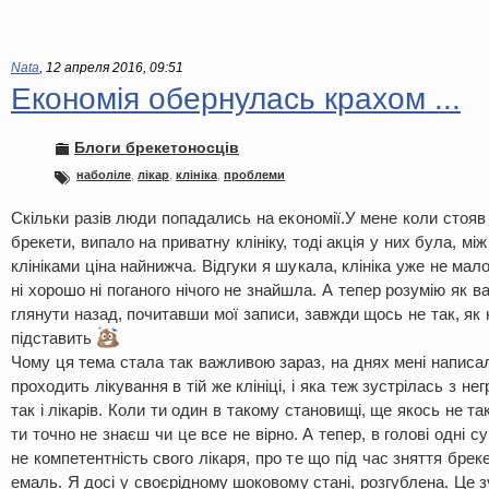
Nata
,
12 апреля 2016, 09:51
Економія обернулась крахом ...
Блоги брекетоносців
наболіле
,
лікар
,
клініка
,
проблеми
Скільки разів люди попадались на економії.У мене коли стояв 
брекети, випало на приватну клініку, тоді акція у них була, мі
клініками ціна найнижча. Відгуки я шукала, клініка уже не мал
ні хорошо ні поганого нічого не знайшла. А тепер розумію як 
глянути назад, почитавши мої записи, завжди щось не так, як 
підставить
Чому ця тема стала так важливою зараз, на днях мені написала
проходить лікування в тій же клініці, і яка теж зустрілась з не
так і лікарів. Коли ти один в такому становищі, ще якось не т
ти точно не знаєш чи це все не вірно. А тепер, в голові одні с
не компетентність свого лікаря, про те що під час зняття бре
емаль. Я досі у своєрідному шоковому стані, розгублена. Це з