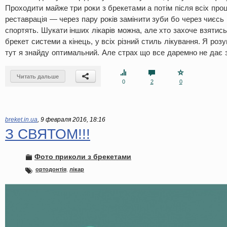
Проходити майже три роки з брекетами а потім після всіх проц
реставрація — через пару років замінити зуби бо через чиєсь 
спортять. Шукати інших лікарів можна, але хто захоче взятись
брекет системи а кінець, у всіх різний стиль лікування. Я розу
тут я знайду оптимальний. Але страх що все даремно не дає
Читать дальше
0
2
0
breket.in.ua
,
9 февраля 2016, 18:16
З СВЯТОМ!!!
Фото приколи з брекетами
ортодонтія
,
лікар