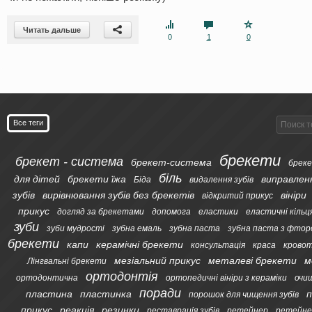
Читать дальше
0
1
0
Все теги
брекети
брекет - система
брекет-система
бреке
біль
для дітей
брекети їжа
виправлен
Біда
видалення зубів
зубів
вирівнювання зубів без брекетів
вініри
відкритий прикус
прикус
догляд за брекетами
допомога
еластики
еластичні кільц
зуби
зуби мудрості
зубна емаль
зубна паста
зубна паста з фтор
брекети
капи
керамічні брекети
консультація
краса
кровот
мезіальний прикус
металеві брекети
м
Лінгвальні брекети
ортодонтія
ортодонтична
ортопедичні вініри з кераміки
очи
поради
пластина
пластинка
п
порошок для чищення зубів
прикус
реакція
резинки
реставрація зубів
ретейнер
ретейне