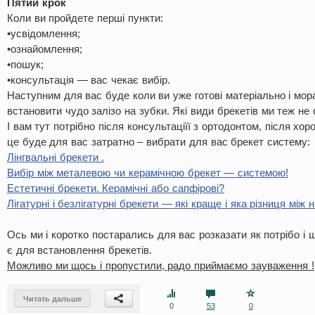
Пятий крок
Коли ви пройдете перші пункти:
•усвідомлення;
•ознайомлення;
•пошук;
•консультація — вас чекає вибір.
Наступним для вас буде коли ви уже готові матеріально і мор
встановити чудо залізо на зубки. Які види брекетів ми теж не
І вам тут потрібно після консультаціїї з ортодонтом, після хо
це буде для вас затратно – вибрати для вас брекет систему:
Лінгвальні брекети .
Вибір між металевою чи керамічною брекет — системою!
Естетичні брекети. Керамічні або сапфірові?
Лігатурні і безлігатурні брекети — які краще і яка різниця між 
Ось ми і коротко постарались для вас розказати як потрібо і
є для встановлення брекетів.
Можливо ми щось і пропустили, радо приймаємо зауваження !
Читать дальше
0
53
0