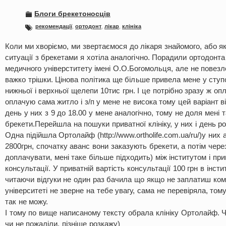
Блоги брекетоносців
рекомендації
,
ортодонт
,
лікар
,
клініка
Коли ми хворіємо, ми звертаємося до лікаря знайомого, або я
ситуації з брекетами я хотіла аналогічно. Порадили ортодонта
медичного універститету імені О.О.Богомольця, але не повезло
важко трішки. Цінова політика ще більше привела мене у ступо
нижньої і верхньої щелепи 10тис грн. І це потрібно зразу ж о
оплачую сама житло і з/п у мене не висока тому цей варіант ві
день у них з 9 до 18.00 у мене аналогічно, тому не доля мені 
брекети.Перейшла на пошуки приватної клініку, у них і день ро
Одна підійшла Ортолайф (http://www.ortholife.com.ua/ru/)у них
2800грн, спочатку аванс вони заказують брекети, а потім чер
доплачувати, мені таке більше підходить) між інститутом і при
консультації. У приватній вартість консультації 100 грн в інст
читаючи відгуки не один раз бачила що якщо не заплатиш кому
університеті не зверне на тебе увагу, сама не перевіряла, том
так не можу.
І тому по вище написаному тексту обрала клініку Ортолайф. Ч
чи не пожаліли, пізніше розкажу)