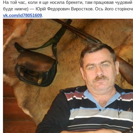
На той час, коли я ще носила брекети, там працював чудовий 
буде нижче) — Юрій Федорович Виростков. Ось його сторіночк
vk.com/id78051609
.