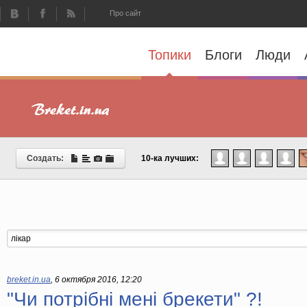
Про сайт
Топики
Блоги
Люди
Создать:
10-ка лучших:
breket.in.ua
,
6 октября 2016, 12:20
"Чи потрібні мені брекети" ?!