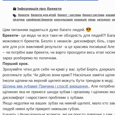
Інформація про брекети
брекети
,
брекети для дітей
,
брекет - система
,
брекет-система
,
керамі
лігатури
,
сапфірові брекети
,
консультація
,
корекція
,
лікар
,
ортодонт
,
о
Цим питанням задаються дуже багато людей.
Брекети
– це мода чи все таки не обхідність для людей?! Бага
можливості брекетів. Безліч є нюансів- дискомфорт, біль, сор
але для усіх важливий результат -а це красива посмішка! Але
– чи потрібні вам брекети, чи варто проходити весь етап носін
зараз розберемо по поличкам.
Перший крок.
Зрозумійте чітко для себе чи криві у вас зуби! Беріть дзеркал
розгляньте зуби. Чи дійсно вони криві? Наскільки замітні щіли
Інколи щілини на верхній щелепі можуть бути трендом в моді,
Щілина між зубами! Причина і спосіб вирішення.
. Але потрібно
щілиною яка не принесе шкоди зубам і організму і щілиною як
дискомфорт і наростаючі проблеми з зубами.
Якщо недоліки на ваших зубах на нижній щелепі, мало хто замі
людей нижні зуби прикриті нижньою губою.
Існують і функціональні аспекти, які не просто повязані з тим,