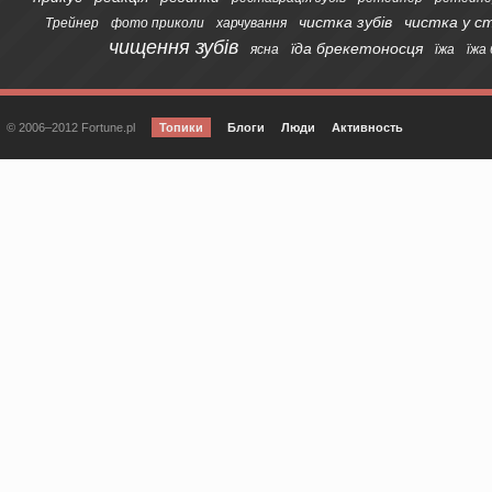
чистка зубів
чистка у с
Трейнер
фото приколи
харчування
чищення зубів
їда брекетоносця
ясна
їжа
їжа
© 2006–2012 Fortune.pl
Топики
Блоги
Люди
Активность