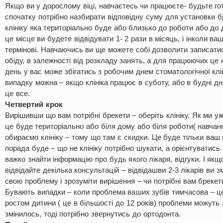
Якщо ви у дорослому віці, навчаєтесь чи працюєте- будьте го
спочатку потрібно назбирати відповідну суму для установки 
клініку яка територіально буде або близько до роботи або д
це місце ви будете відвідувати 1- 2 рази в місяць, і інколи ва
термінові. Навчаючись ви ще можете собі дозволити записатис
обіду, в залежності від розкладу занять, а для працюючих це
день у вас може збігатись з робочим днем стоматологічної клі
випадку можна – якщо клініка працює в суботу, або в будні дні
це все.
Четвертий крок
Вирішивши що вам потрібні брекети – оберіть клініку. Як ми у
це буде територіально або біля дому або біля роботи( навчанн
обираємо клініку – тому що там є скидки. Це буде тільки ваш
порада буде – що не клініку потрібно шукати, а орієнтуватись 
важко знайти інформацію про будь якого лікаря, відгуки. І якщ
відвідайте декілька консультацій – відвідашви 2-3 лікарів ви
свою проблему і зрозуміти вирішення – чи потрібні вам брекети,
Бувають випадки – коли проблема ваших зубів тимчасова – це 
ростом дитини ( це в більшості до 12 років) проблеми можуть 
змінилось, тоді потрібно звернутись до ортодонта.