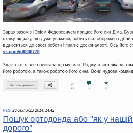
Зараз разом з Юрієм Федоровичем працює його син Діма. Бува
скажу відразу, що дуже уважний, робить все обережно і дбай
відноситься до своєї роботи і прагне досконалості. Ось його с
vk.com/id9848778
Здається, я все написала що мусила. Раджу цього лікаря, то
його роботою, а також роботою його сина. Вони чудова коман
Читать дальше
+2
2
0
Nata
,
20 сентября 2014, 14:42
Пошук ортодонда або "як у нашій 
дорого"