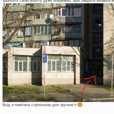
зроблять свою роботу дуже обережно, щоб завдати якомога 
Вхід я помітила стрілочкою для зручності