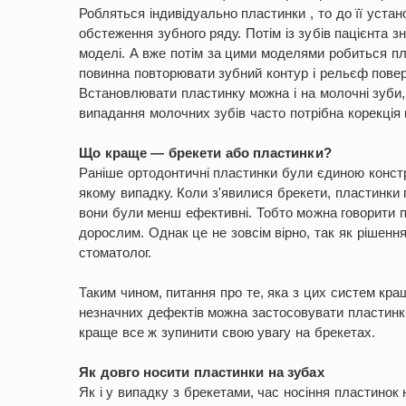
Робляться індивідуально пластинки , то до її уста
обстеження зубного ряду. Потім із зубів пацієнта зн
моделі. А вже потім за цими моделями робиться пл
повинна повторювати зубний контур і рельєф повер
Встановлювати пластинку можна і на молочні зуби, 
випадання молочних зубів часто потрібна корекція к
Що краще — брекети або пластинки?
Раніше ортодонтичні пластинки були єдиною констр
якому випадку. Коли з'явилися брекети, пластинки п
вони були менш ефективні. Тобто можна говорити п
дорослим. Однак це не зовсім вірно, так як рішенн
стоматолог.
Таким чином, питання про те, яка з цих систем кра
незначних дефектів можна застосовувати пластинк
краще все ж зупинити свою увагу на брекетах.
Як довго носити пластинки на зубах
Як і у випадку з брекетами, час носіння пластинок