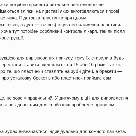
новки потрібно провести ретельне рентгенологічне
імаються зліпки, на підставі яких виготовляються гіпсові
астинка. Підставка пластинки при цьому
хні ясен, а дуга — точно фіксувати положення пластини.
хоча тут потрібен особливий контроль лікаря, так як після
онструкції.
укцією для вирівнювання прикусу, тому їх ставили в будь-
ерестали ставити підліткам після 15 або 16 років, так як
ро те, що пластинки ставлять на зуби дітей, а брекети —
я про установку брекетів або пластинок приймає сам
ще, не зовсім правильний. У дитячому віці і для виправлення
и, а ось дорослим для серйозних проблем з прикусом
 на зубах визначається індивідуально для кожного пацієнта.