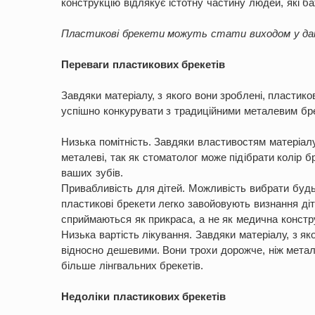
конструкцію відлякує істотну частину людей, які 
Пластикові брекети можуть стати виходом у дані
Переваги пластикових брекетів
Завдяки матеріалу, з якого вони зроблені, пластико
успішно конкурувати з традиційними металевим бр
Низька помітність. Завдяки властивостям матеріалу
металеві, так як стоматолог може підібрати колір 
ваших зубів.
Привабливість для дітей. Можливість вибрати будь-
пластикові брекети легко завойовують визнання ді
сприймаються як прикраса, а не як медична констр
Низька вартість лікування. Завдяки матеріалу, з я
відносно дешевими. Вони трохи дорожче, ніж метал
більше лінгвальних брекетів.
Недоліки пластикових брекетів