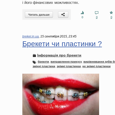
і його фінансових можливостях.
Читать дальше
0
0
0
breket.in.ua
,
15 сентября 2015, 23:45
Брекети чи пластинки ?
Інформація про брекети
брекети
,
виправлення прикусу
,
вирівнювання зубів б
змінні пластини
,
знімні пластинки
,
не знімні пластинки