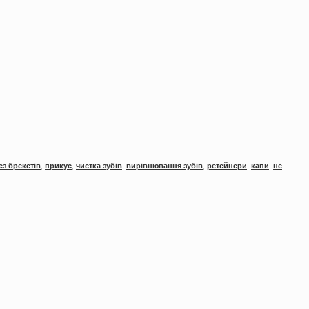
ез брекетів
,
прикус
,
чистка зубів
,
вирівнювання зубів
,
ретейнери
,
капи
,
не