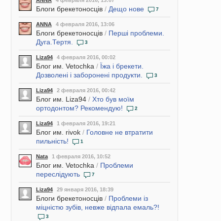
ANNA
4 февраля 2016, 13:07
Блоги брекетоносців
/
Дещо нове
7
ANNA
4 февраля 2016, 13:06
Блоги брекетоносців
/
Перші проблеми.
Дуга.Тертя.
3
Liza94
4 февраля 2016, 00:02
Блог им. Vetochka
/
Їжа і брекети.
Дозволені і заборонені продукти.
3
Liza94
2 февраля 2016, 00:42
Блог им. Liza94
/
Хто був моїм
ортодонтом? Рекомендую!
2
Liza94
1 февраля 2016, 19:21
Блог им. rivok
/
Головне не втратити
пильність!
1
Nata
1 февраля 2016, 10:52
Блог им. Vetochka
/
Проблеми
переслідують
7
Liza94
29 января 2016, 18:39
Блоги брекетоносців
/
Проблеми із
міцністю зубів, невже відпала емаль?!
3