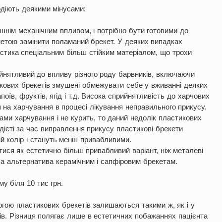
лодіють деякими мінусами:
ішнім механічним впливом, і потрібно бути готовими до
метою замінити поламаний брекет. У деяких випадках
стика спеціальним більш стійким матеріалом, що трохи
йнятливий до впливу різного роду барвників, включаючи
икових брекетів змушені обмежувати себе у вживанні деяких
оїв, фруктів, ягід і т.д. Висока сприйнятливість до харчових
 на харчування в процесі лікування неправильного прикусу.
ми харчування і не курить, то даний недолік пластикових
й дієті за час виправлення прикусу пластикові брекети
вий колір і стануть менш привабливими.
ися як естетично більш привабливий варіант, ніж металеві
ша альтернатива керамічним і сапфіровим брекетам.
у біля 10 тис грн.
огою пластикових брекетів залишаються такими ж, як і у
в. Різниця полягає лише в естетичних побажаннях пацієнта