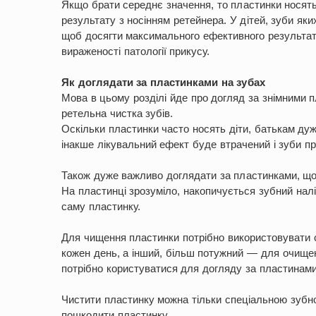
Якщо брати середнє значення, то пластинки носятьс
результату з носінням ретейнера. У дітей, зуби як
щоб досягти максимального ефективного результату.
вираженості патології прикусу.
Як доглядати за пластинками на зубах
Мова в цьому розділі йде про догляд за знімними 
ретельна чистка зубів.
Оскільки пластинки часто носять діти, батькам ду
інакше лікувальний ефект буде втрачений і зуби п
Також дуже важливо доглядати за пластинками, що
На пластинці зрозуміло, накопичується зубний налі
саму пластинку.
Для чищення пластинки потрібно використовувати с
кожен день, а інший, більш потужний — для очище
потрібно користуватися для догляду за пластинами,
Чистити пластинку можна тільки спеціальною зубно
пошкодити пластинку.