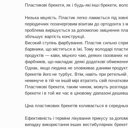
Пластикові брекети, як і будь-які інші брекети, во
Низька міцність. Пластик легко ламається під зовн
періодичних позачерговим візитам до ортодонта з 
проблема вирішується за допомогою зміцнення пла
збільшує вартість конструкції.
Високий ступінь фарбування. Пластик сильно спри
барвники, що містяться в їжі. Тому володарі пласт
продуктів — кави, міцного чаю, деяких газованих нап
фарбників, що накладає деякі додаткові обмеження
Однак, якщо людина не зловживає даними продукта
брекетів його не турбує. Втім, навіть при ретельні
неминуче в тій чи іншій мірі втратять свій початко
Пластикові брекети, таким чином, можуть розглядат
брекети і в той же час в ціновому діапазоні дешев
Ціна пластикових брекетів коливається в середньом
Ефективність і терміни лікування прикусу за допом
випадку використання інших вестибулярних брекеті