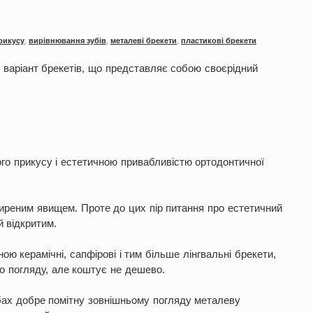
рикусу
,
вирівнювання зубів
,
металеві брекети
,
пластикові брекети
варіант брекетів, що представляє собою своєрідний
го прикусу і естетичною привабливістю ортодонтичної
иреним явищем. Проте до цих пір питання про естетичний
 відкритим.
ою керамічні, сапфірові і тим більше лінгвальні брекети,
го погляду, але коштує не дешево.
бах добре помітну зовнішньому погляду металеву