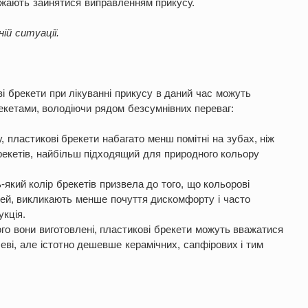
бажають зайнятися виправленням прикусу.
й ситуації.
ві брекети при лікуванні прикусу в даний час можуть
екетами, володіючи рядом безсумнівних переваг:
, пластикові брекети набагато менш помітні на зубах, ніж
брекетів, найбільш підходящий для природного кольору
який колір брекетів призвела до того, що кольорові
тей, викликають менше почуття дискомфорту і часто
укція.
кого вони виготовлені, пластикові брекети можуть вважатися
еві, але істотно дешевше керамічних, сапфірових і тим