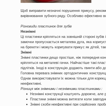
Щоб виправити незначні порушення прикусу, реком
вирівнювання зубного ряду. Особливо ефективно вс
Різновиди пластинок для зубів
Незнімні
Ці пластинки кріпляться на зовнішній стороні зубів
замочки пропускається металева дуга, яка коригуєт
на брекети і можуть коригувати прикус як дітей, так
Знімні
Знімні пластинки дещо простіше, ніж попередня кон
кріпляться на металеві гачки. Найчастіше такі пла
підлітків. Іноді в конструкцію додають гвинти або 
Головна перевага знімних ортодонтичних конструкці
Однак використовувати їх можна тільки для корекці
неефективні.
Різниця між знімними і незнімними пластинками :
Незнімні конструкції коштують дорожче, але 
Пластини знімні можна витягати коли завгодно,
Знімні скоби неефективні при серйозних про