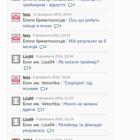
трейнером - відчуття
2
Nata
10 февраля 2016, 09:57
Блоги брекетоносців
/
Ось що робить
кільце в яснах
4
Nata
9 февраля 2016, 22:13
Блоги брекетоносців
/
Мій результат за 6
місяців
2
Liza94
8 февраля 2016, 23:59
Блог им. Liza94
/
Як носити трейнер?
2
Nata
8 февраля 2016, 18:29
Блог им. Vetochka
/
"Сюрприз" під
яснами
4
Liza94
4 февраля 2016, 21:24
Блог им. Vetochka
/
Нічого не можна
вдіяти
7
Liza94
4 февраля 2016, 16:14
Блог им. Liza94
/
Ретейнер та фіксація
результату
2