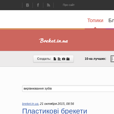
Про сайт
Топики
Бл
Создать:
10-ка лучших:
breket.in.ua
,
21 октября 2015, 08:56
Пластикові брекети