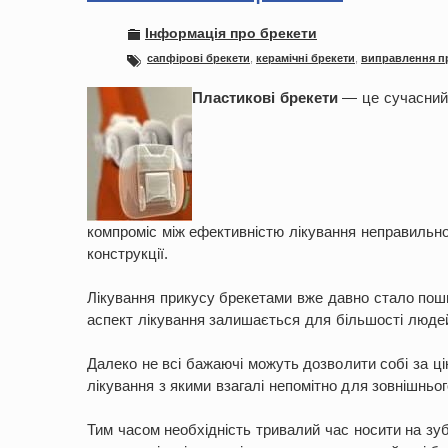
Інформація про брекети
сапфірові брекети
,
керамічні брекети
,
виправлення п
П
ластикові брекети
— це сучасний 
компроміс між ефективністю лікування неправильно
конструкції.
Лікування прикусу брекетами вже давно стало пош
аспект лікування залишається для більшості людей
Далеко не всі бажаючі можуть дозволити собі за цін
лікування з якими взагалі непомітно для зовнішньо
Тим часом необхідність тривалий час носити на зу