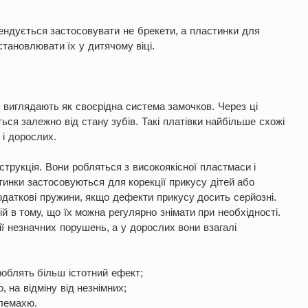
ендується застосовувати не брекети, а пластинки для
тановлювати їх у дитячому віці.
 і виглядають як своєрідна система замочков. Через ці
ься залежно від стану зубів. Такі платівки найбільше схожі
 і дорослих.
струкція. Вони робляться з високоякісної пластмаси і
стинки застосовуються для корекції прикусу дітей або
додаткові пружини, якщо дефекти прикусу досить серйозні.
й в тому, що їх можна регулярно знімати при необхідності.
ї незначних порушень, а у дорослих вони взагалі
роблять більш істотний ефект;
 на відміну від незнімних;
блемахю.