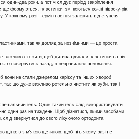
я один-два роки, а потім слідує період закріплення
их ще формуються, пластинки змінюються кожні півроку-рік,
 У кожному разі, термін носіння залежить від ступеня
пластинками, так як догляд за незнімними — це проста
же важливо стежити, щоб дитина одягали пластинки на ніч,
росто повернутись назад, в неправильне положення.
б вони не стали джерелом карієсу та інших хвороб.
т, так що дуже важливо ретельно чистити як зуби, так і
пеціальний гель. Один такий гель слід використовувати
ння один раз на тиждень. Щоб дізнатися, якими засобами
 слід звернутися до свого лікуючого ортодонта.
ю щіткою з м'якою щетиною, щоб ні в якому разі не