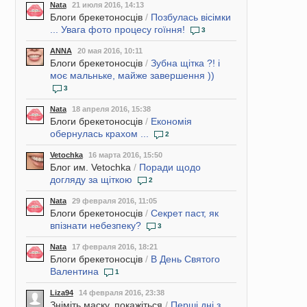
Nata
21 июля 2016, 14:13
Блоги брекетоносців
/
Позбулась вісімки
... Увага фото процесу гоїння!
3
ANNA
20 мая 2016, 10:11
Блоги брекетоносців
/
Зубна щітка ?! і
моє мальньке, майже завершення ))
3
Nata
18 апреля 2016, 15:38
Блоги брекетоносців
/
Економія
обернулась крахом ...
2
Vetochka
16 марта 2016, 15:50
Блог им. Vetochka
/
Поради щодо
догляду за щіткою
2
Nata
29 февраля 2016, 11:05
Блоги брекетоносців
/
Секрет паст, як
впізнати небезпеку?
3
Nata
17 февраля 2016, 18:21
Блоги брекетоносців
/
В День Святого
Валентина
1
Liza94
14 февраля 2016, 23:38
Зніміть маску, покажіться
/
Перші дні з