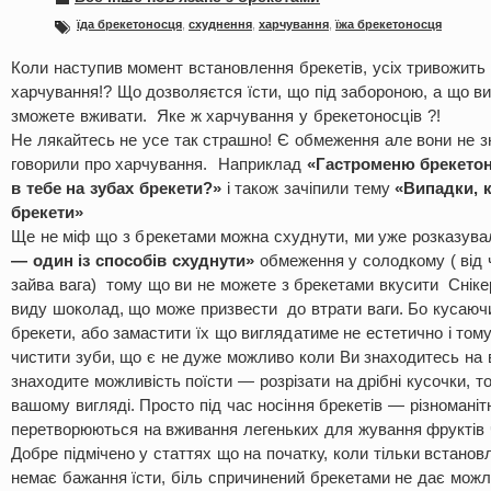
їда брекетоносця
,
схуднення
,
харчування
,
їжа брекетоносця
Коли наступив момент встановлення брекетів, усіх тривожить 
харчування!? Що дозволяєтся їсти, що під забороною, а що ви
зможете вживати. Яке ж харчування у брекетоносців ?!
Не лякайтесь не усе так страшно! Є обмеження але вони не 
говорили про харчування. Наприклад
«Гастроменю брекетон
в тебе на зубах брекети?»
і також зачіпили тему
«Випадки, 
брекети»
Ще не міф що з брекетами можна схуднути, ми уже розказува
— один із способів схуднути»
обмеження у солодкому ( від 
зайва вага) тому що ви не можете з брекетами вкусити Снікер
виду шоколад, що може призвести до втрати ваги. Бо кусаюч
брекети, або замастити їх що виглядатиме не естетично і том
чистити зуби, що є не дуже можливо коли Ви знаходитесь на 
знаходите можливість поїсти — розрізати на дрібні кусочки, то
вашому вигляді. Просто під час носіння брекетів — різноманіт
перетворюються на вживання легеньких для жування фруктів 
Добре підмічено у статтях що на початку, коли тільки встано
немає бажання їсти, біль спричинений брекетами не дає можл