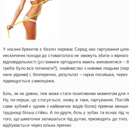
У носінні брекетів є безліч переваг. Серед них гартування ціл
нескінченні походи до стоматолога не зможуть збити з вірного
відповідальності (усі вимоги ортодонта мають виповнятися – бо
треба було все починати?), знайомство з новими людьми (пер
наче рідним) і, безперечно, результат – гарна посмішка, через
підвищується самооцінка.
Біль, як не дивно, теж може стати позитивним моментом для 
Ну, по-перше, це стосується, знову ж таки, гартування. Постій
саме зубний є одним з найважчих видів болю) привчає менше 
труднощі більш стійко. А по-друге, біль у зубах та яснах під ч
того, що шматочки залишаться під дугою, призводять до того,
відбувається через кілька причин: