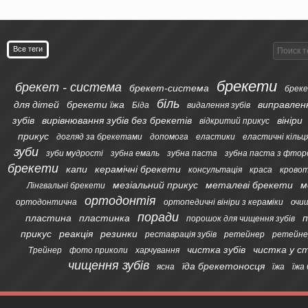
Все теги
брекети
брекет - система
брекет-система
бреке
біль
для дітей
брекети їжа
виправлен
Біда
видалення зубів
зубів
вирівнювання зубів без брекетів
вініри
відкритий прикус
прикус
догляд за брекетами
допомога
еластики
еластичні кільц
зуби
зуби мудрості
зубна емаль
зубна паста
зубна паста з фтор
брекети
капи
керамічні брекети
консультація
краса
кровот
мезіальний прикус
металеві брекети
м
Лінгвальні брекети
ортодонтія
ортодонтична
ортопедичні вініри з кераміки
очи
поради
пластина
пластинка
п
порошок для чищення зубів
прикус
реакція
резинки
реставрація зубів
ретейнер
ретейне
чистка зубів
чистка у с
Трейнер
фото приколи
харчування
чищення зубів
їда брекетоносця
ясна
їжа
їжа