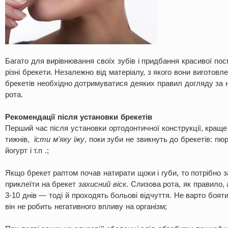
Багато для вирівнювання своїх зубів і придбання красивої по
різні брекети. Незалежно від матеріалу, з якого вони виготовле
брекетів необхідно дотримуватися деяких правил догляду за 
рота.
Рекомендації після установки брекетів
Перший час після установки ортодонтичної конструкції, кращ
тижнів,
їсти м'яку їжу
, поки зуби не звикнуть до брекетів: пюр
йогурт і т.п .;
Якщо брекет раптом почав натирати щоки і губи, то потрібно 
приклеїти на брекет
захисний віск
. Слизова рота, як правило,
3-10 днів — тоді й проходять больові відчуття. Не варто боят
він не робить негативного впливу на організм;