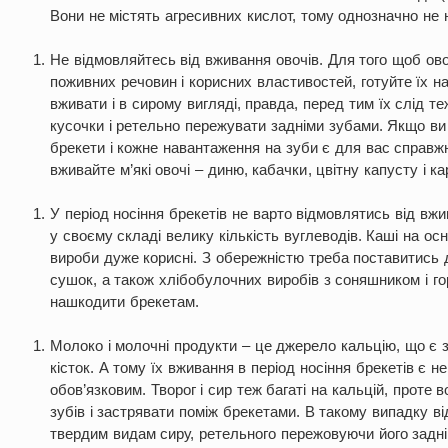
Вони не містять агресивних кислот, тому однозначно не 
Не відмовляйтесь від вживання овочів. Для того щоб ово
поживних речовин і корисних властивостей, готуйте їх н
вживати і в сирому вигляді, правда, перед тим їх слід те
кусочки і ретельно пережувати задніми зубами. Якщо ви
брекети і кожне навантаження на зуби є для вас справж
вживайте м’які овочі – диню, кабачки, цвітну капусту і к
У період носіння брекетів не варто відмовлятись від вжи
у своєму складі велику кількість вуглеводів. Каші на осн
вироби дуже корисні. З обережністю треба поставитись
сушок, а також хлібобулочних виробів з соняшником і г
нашкодити брекетам.
Молоко і молочні продукти – це джерело кальцію, що є з
кісток. А тому їх вживання в період носіння брекетів є н
обов’язковим. Творог і сир теж багаті на кальцій, проте
зубів і застрявати поміж брекетами. В такому випадку в
твердим видам сиру, ретельного пережовуючи його задні