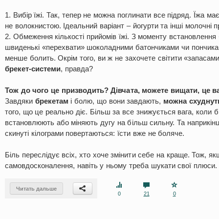
1. Вибір їжі. Так, тепер не можна поглинати все підряд. Їжа ма
не волокнистою. Ідеальний варіант – йогурти та інші молочні 
2. Обмеження кількості прийомів їжі. З моменту встановлення
швиденькі «перехвати» шоколадними батончиками чи пончикам
менше болить. Окрім того, ви ж не захочете світити «запасам
брекет-системи
, правда?
Тож до чого це призводить? Дівчата, можете вищати, це в
Завдяки
брекетам
і болю, що вони завдають,
можна схуднут
того, що це реально діє. Більш за все знижується вага, коли б
встановлюють або міняють дугу на більш сильну. Та наприкінці
скинуті кілограми повертаються: їсти вже не боляче.
Біль переслідує всіх, хто хоче змінити себе на краще. Тож, я
самовдосконалення, навіть у ньому треба шукати свої плюси.
Читать дальше
0
21
0