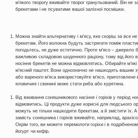
м’якого творогу вживайте творог гранульований. Він не 
брекетами і не псуватиме вашої залізної посмішки.
Можна знайти альтернативу і м’ясу, яке скоріш за все н
брекетам. Його волокна будуть застрягати поміж пласти
погодьтесь, не дуже естетично. Проте м’ясо – джерело бі
важливою складовою шоденного раціону, тому від його в
носіння брекетів не можна відмовлятись. Обирайте м’які
м’ясний паштет. Вони однозначно не нашкодять вашим з
або вареного м’яса використовуйте м’ясо, приготовлене
яловичині і свинині може стати риба або курятина.
Від вживання соняшникового насіння і горіхів у період но
відмовитись. Ці продукти дуже корисні для людського ор
можуть не тільки нашкодити брекетам, а й змістити їх. А
замість соняшника і горіхів вживайте, наприклад, арахіс
Окрім того, ви можете перемолоти горіхи і в подрібненом
йогурт чи кефір.