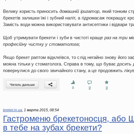
Велику користь приносить
домашній іригатор
, який тонким с
брекетів залишки їжі і зубний наліт, а гідромасаж покращує кр
Замість води можна використовувати антисептики і відвари тр
Щоб утримувати брекети і зуби в чистоті краще
раз на три мі
професійну чистку у стоматолога
;
Якщо брекет раптом відклеївся, то слід негайно знову його за
можна тільки у стоматолога. Справа в тому, що буває досить 
повернулися до свого звичайного стану, а це продовжить лікув
Читать дальше
0
0
0
breket.in.ua
,
1 марта 2015, 08:54
Гастроменю брекетоносця, або Щ
в тебе на зубах брекети?