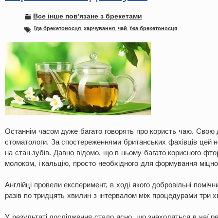
Все інше пов'язане з брекетами
їда брекетоносця
,
харчування
,
чай
,
їжа брекетоносця
Останнім часом дуже багато говорять про користь чаю. Свою 
стоматологи. За спостереженнями британських фахівців цей н
на стан зубів. Давно відомо, що в ньому багато корисного фтор
молоком, і кальцію, просто необхідного для формування міцної
Англійці провели експеримент, в ході якого добровільні поміч
разів по тридцять хвилин з інтервалом між процедурами три х
У результаті дослідження стало ясно, що знаходяться в чаї р