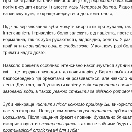
При появі ранки на слизовій оболонці слід
обробити пошкодже
потім висушити ватку і нанести мазь
Метрогил дента
. Якщо 
на кінчику дуги, то краще звернутися до стоматолога;
Під час вирівнювання зуби можуть хворіти як при жуванні, так і
Інтенсивність і тривалість болю залежить від пацієнта, проте
нормальна, так як зуби рухаються і, відповідно, болять. У раз
прийняти
не занадто сильне знеболююче
. У кожному разі боль
тривати надто довго;
Навколо брекетів особливо інтенсивно накопичується зубний на
їжі — це нерідко призводить до появи карієсу. Варто пам'ятати
безпосередньо під брекетами не розвивається, але навколо н
легко. Для того, щоб уникнути карієсу, слід
скоротити спожив
газованої води
, а також
уважно стежити за гігієною ротової
Зуби найкраще
чистити після кожного прийому їжі
, використ
пасту з фтором . Перед сном
можна користуватися зубною н
йоржиками
. Після чищення брекети повинні буквально блища
використовувати
електричні щітки
, також не зайвими будут
протикарієсні ополіскувачі для зубів;