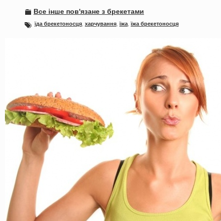
Все інше пов'язане з брекетами
їда брекетоносця
,
харчування
,
їжа
,
їжа брекетоносця