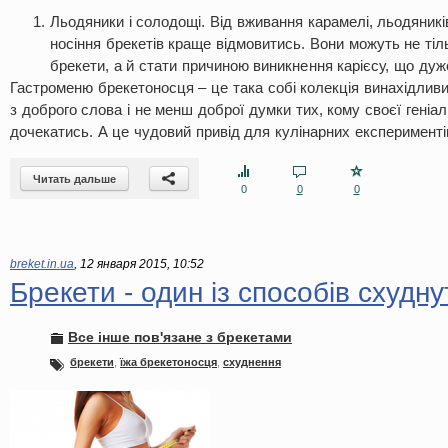
Льодяники і солодощі. Від вживання карамелі, льодяників
носіння брекетів краще відмовитись. Вони можуть не тіл
брекети, а й стати причиною виникнення карієсу, що ду
Гастроменю брекетоносця – це така собі колекція винахідливи
з доброго слова і не менш доброї думки тих, кому своєї геніа
дочекатись. А це чудовий привід для кулінарних експерименті
Читать дальше
0
0
0
breket.in.ua
,
12 января 2015, 10:52
Брекети - один із способів схудну
Все інше пов'язане з брекетами
брекети
,
їжа брекетоносця
,
схуднення