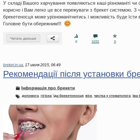
У складі Вашого харчування появляються каші різноманіті чи с
корисно і Вам легко це все пережувати з брекет системою. З
брекетеносця може урізноманітнитись і можливість буде їсти 
Головне бути обережним!!!
Читать дальше
0
1032
0
breket.in.ua
,
17 июля 2015, 06:49
Рекомендації після установки бре
Інформація про брекети
допомога
,
гігієна
,
їда брекетоносця
,
віск
,
чистка у стоматолога
,
їжа