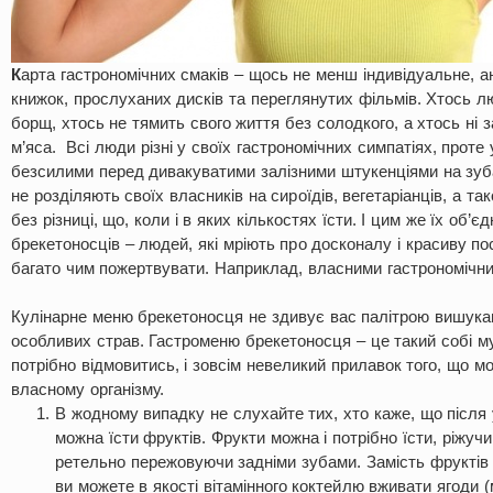
К
арта гастрономічних смаків – щось не менш індивідуальне, а
книжок, прослуханих дисків та переглянутих фільмів. Хтось л
борщ, хтось не тямить свого життя без солодкого, а хтось ні 
м’яса. Всі люди різні у своїх гастрономічних симпатіях, проте
безсилими перед дивакуватими залізними штукенціями на зуб
не розділяють своїх власників на сироїдів, вегетаріанців, а т
без різниці, що, коли і в яких кількостях їсти. І цим же їх об’
брекетоносців – людей, які мріють про досконалу і красиву пос
багато чим пожертвувати. Наприклад, власними гастрономічн
Кулінарне меню брекетоносця не здивує вас палітрою вишукан
особливих страв. Гастроменю брекетоносця – це такий собі муз
потрібно відмовитись, і зовсім невеликий прилавок того, що м
власному організму.
В жодному випадку не слухайте тих, хто каже, що після 
можна їсти фруктів. Фрукти можна і потрібно їсти, ріжучи
ретельно пережовуючи задніми зубами. Замість фруктів (
ви можете в якості вітамінного коктейлю вживати ягоди (