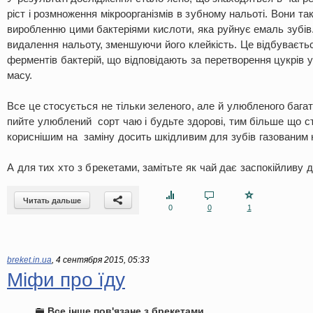
ріст і розмноження мікроорганізмів в зубному нальоті. Вони 
виробленню цими бактеріями кислоти, яка руйнує емаль зубів
видалення нальоту, зменшуючи його клейкість. Це відбуваєт
ферментів бактерій, що відповідають за перетворення цукрів у 
масу.
Все це стосується не тільки зеленого, але й улюбленого бага
пийте улюблений сорт чаю і будьте здорові, тим більше що с
кориснішим на заміну досить шкідливим для зубів газованим 
А для тих хто з брекетами, замітьте як чай дає заспокійливу д
Читать дальше
0
0
1
breket.in.ua
,
4 сентября 2015, 05:33
Міфи про їду
Все інше пов'язане з брекетами