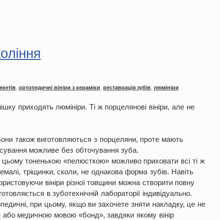
коління
екетів
,
ортопедичні вініри з кераміки
,
реставрація зубів
,
люмініри
ішку приходять люмініри. Ті ж порцелянові вініри, але не
Вони також виготовляються з порцеляни, проте мають
осування можливе без обточування зуба.
и цьому тоненькою «пелюсткою» можливо приховати всі ті ж
емалі, тріщинки, сколи, не однакова форма зубів. Навіть
ористовуючи вініри різної товщини можна створити повну
иготовляється в зуботехнічній лабораторії індивідуально.
опедичні, при цьому, якщо ви захочете зняти накладку, це не
» або медичною мовою «бонд», завдяки якому вінір