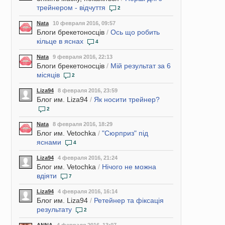
трейнером - відчуття
2
Nata
10 февраля 2016, 09:57
Блоги брекетоносців
/
Ось що робить
кільце в яснах
4
Nata
9 февраля 2016, 22:13
Блоги брекетоносців
/
Мій результат за 6
місяців
2
Liza94
8 февраля 2016, 23:59
Блог им. Liza94
/
Як носити трейнер?
2
Nata
8 февраля 2016, 18:29
Блог им. Vetochka
/
"Сюрприз" під
яснами
4
Liza94
4 февраля 2016, 21:24
Блог им. Vetochka
/
Нічого не можна
вдіяти
7
Liza94
4 февраля 2016, 16:14
Блог им. Liza94
/
Ретейнер та фіксація
результату
2