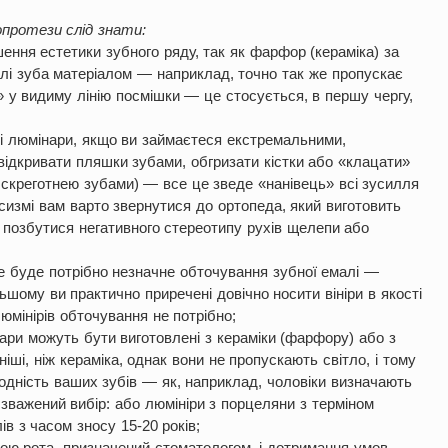
ропротези слід знати:
ення естетики зубного ряду, так як фарфор (кераміка) за
лі зуба матеріалом — наприклад, точно так же пропускає
» у видиму лінію посмішки — це стосується, в першу чергу,
и і люмінари, якщо ви займаєтеся екстремальними,
ідкривати пляшки зубами, обгризати кістки або «клацати»
 скреготнею зубами) — все це зведе «нанівець» всі зусилля
сизмі вам варто звернутися до ортопеда, який виготовить
 позбутися негативного стереотипу рухів щелепи або
се буде потрібно незначне обточування зубної емалі —
ьшому ви практично приречені довічно носити вініри в якості
юмінірів обточування не потрібно;
інари можуть бути виготовлені з кераміки (фарфору) або з
ніші, ніж кераміка, однак вони не пропускають світло, і тому
одність ваших зубів — як, наприклад, чоловіки визначають
 зважений вибір: або люмініри з порцеляни з терміном
ів з часом зносу 15-20 років;
ною рота, призначений стоматологом, і дотримання умов