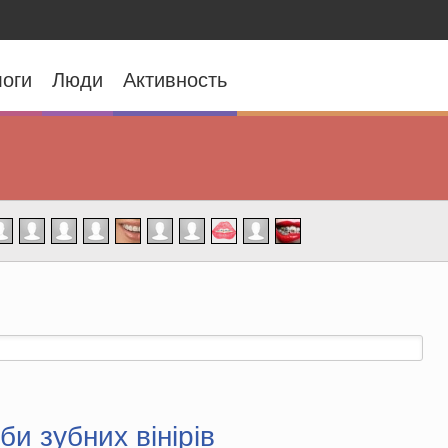
оги
Люди
Активность
и зубних вінірів