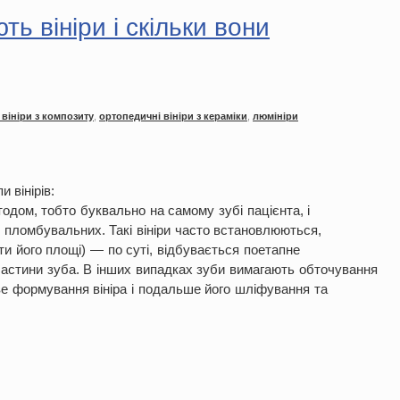
ть вініри і скільки вони
 вініри з композиту
,
ортопедичні вініри з кераміки
,
люмініри
 вінірів:
одом, тобто буквально на самому зубі пацієнта, і
 пломбувальних. Такі вініри часто встановлюються,
ти його площі) — по суті, відбувається поетапне
частини зуба. В інших випадках зуби вимагають обточування
ове формування вініра і подальше його шліфування та