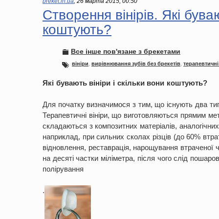
breket.in.ua
,
26 марта 2015, 00:50
Створення вінірів. Які буваю
коштують?
Все інше пов'язане з брекетами
вініри
,
вирівнювання зубів без брекетів
,
терапевтичні
Які бувають вініри і скільки вони коштують?
Для початку визначимося з тим, що існують два типи
Терапевтичні вініри, що виготовляються прямим мет
складаються з композитних матеріалів, аналогічних
наприклад, при сильних сколах різців (до 60% втра
відновлення, реставрація, нарощування втраченої 
на десяті частки міліметра, після чого слід пошар
полірування
.