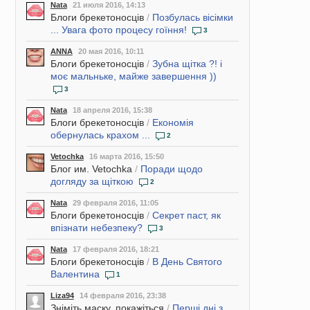
Nata
21 июля 2016, 14:13
Блоги брекетоносців
/
Позбулась вісімки
... Увага фото процесу гоїння!
3
ANNA
20 мая 2016, 10:11
Блоги брекетоносців
/
Зубна щітка ?! і
моє мальньке, майже завершення ))
3
Nata
18 апреля 2016, 15:38
Блоги брекетоносців
/
Економія
обернулась крахом ...
2
Vetochka
16 марта 2016, 15:50
Блог им. Vetochka
/
Поради щодо
догляду за щіткою
2
Nata
29 февраля 2016, 11:05
Блоги брекетоносців
/
Секрет паст, як
впізнати небезпеку?
3
Nata
17 февраля 2016, 18:21
Блоги брекетоносців
/
В День Святого
Валентина
1
Liza94
14 февраля 2016, 23:38
Зніміть маску, покажіться
/
Перші дні з