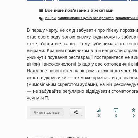
Все інше пов'язане з брекетами
вініри
,
вирівнювання зубів без брекетів
,
терапевтичні
В першу чергу, не слід забувати про гігієну порож
стає свого роду зоною ризику, куди можуть забиват
отже, з'являтися карієс. Тому зуби вимагають копіт
вінірами. Кращим помічником в цій непростій справі
уникнути псування реставрації постарайтеся не ви
вініри) і висококислотні (якщо у вас ортопедичні він
Надмірне навантаження вінірам також ні до чого. Н
якості відкривачки — це може призвести до значн
(мимовільним скреготом зубами), на ніч рекомендує
— не забувайте регулярно відвідувати стоматолога
усунути її.
Читать дальше
0
0
0