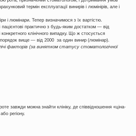
ахунковий термін експлуатації винирів і люмінірів, але і
іри і люмінари. Тепер визначимося з їх вартістю.
ні пацієнтові практично з будь-яким достатком — від
 і конкретного клінічного випадку. Що ж стосується
а порядок вище — від 2000 за один винир (люмінар).
злічі факторів (за винятком статусу стоматологічної
Проте завжди можна знайти клініку, де співвідношення «ціна-
або регіону.