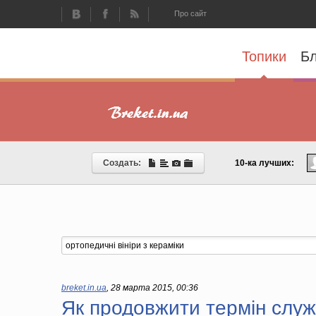
Про сайт
Топики
Бл
Создать:
10-ка лучших:
breket.in.ua
,
28 марта 2015, 00:36
Як продовжити термін служб