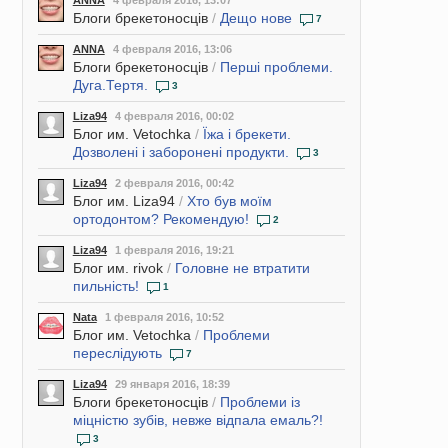
ANNA
4 февраля 2016, 13:07
Блоги брекетоносців
/
Дещо нове
7
ANNA
4 февраля 2016, 13:06
Блоги брекетоносців
/
Перші проблеми.
Дуга.Тертя.
3
Liza94
4 февраля 2016, 00:02
Блог им. Vetochka
/
Їжа і брекети.
Дозволені і заборонені продукти.
3
Liza94
2 февраля 2016, 00:42
Блог им. Liza94
/
Хто був моїм
ортодонтом? Рекомендую!
2
Liza94
1 февраля 2016, 19:21
Блог им. rivok
/
Головне не втратити
пильність!
1
Nata
1 февраля 2016, 10:52
Блог им. Vetochka
/
Проблеми
переслідують
7
Liza94
29 января 2016, 18:39
Блоги брекетоносців
/
Проблеми із
міцністю зубів, невже відпала емаль?!
3