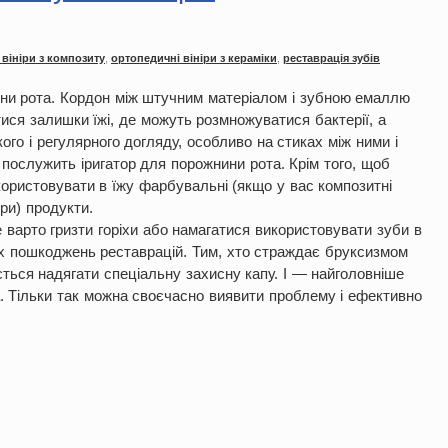
 вініри з композиту
,
ортопедичні вініри з кераміки
,
реставрація зубів
нини рота. Кордон між штучним матеріалом і зубною емаллю
ися залишки їжі, де можуть розмножуватися бактерії, а
кого і регулярного догляду, особливо на стиках між ними і
 послужить іригатор для порожнини рота. Крім того, щоб
користовувати в їжу фарбувальні (якщо у вас композитні
іри) продукти.
е варто гризти горіхи або намагатися використовувати зуби в
их пошкоджень реставрацій. Тим, хто страждає бруксизмом
ться надягати спеціальну захисну капу. І — найголовніше
. Тільки так можна своєчасно виявити проблему і ефективно