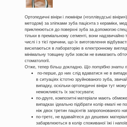
Ортопедичні вініри і люмініри («голлівудські вінір
методом) за зліпками зуба пацієнта з кераміки, мед
приклеюються до поверхні зуба за допомогою спеціа
тільки в преміальному сегменті, вони надзвичайно то
числі і з тієї причини, що їх виготовлення відбуває
висилаються в лабораторію в електронному вигляді
мінімальну товщину зуби зовсім не вимагають обточ
стоматології.
Отже, тепер більш докладно.
Що потрібно знати п
по-перше, до них слід вдаватися не в випадк
в ситуаціях істотно зруйнованого зуба, звич
випадку, оскільки ортопедичні вініри тут можу
неможливість їх застосувати;
по-друге, композитні матеріали мають обмеже
випадках ідеально підібрати колір емалі не п
ніж двох третин пацієнтів запропонованого на
по-третє, не вдавайтеся до дешевих матеріал
забарвлюються в колір споживаної їжі і напої