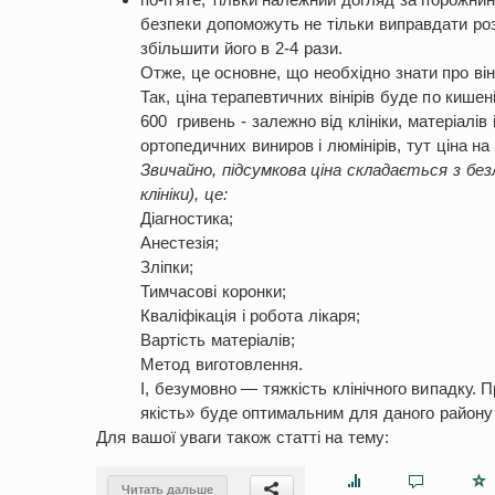
безпеки допоможуть не тільки виправдати розр
збільшити його в 2-4 рази.
Отже, це основне, що необхідно знати про він
Так, ціна терапевтичних вінірів буде по кише
600 гривень - залежно від клініки, матеріалів
ортопедичних виниров і люмінірів, тут ціна н
Звичайно, підсумкова ціна складається з бе
клініки), це:
Діагностика;
Анестезія;
Зліпки;
Тимчасові коронки;
Кваліфікація і робота лікаря;
Вартість матеріалів;
Метод виготовлення.
І, безумовно — тяжкість клінічного випадку. 
якість» буде оптимальним для даного району 
Для вашої уваги також статті на тему:
Читать дальше