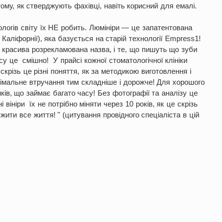
 тому, як стверджують фахівці, навіть корисний для емалі.
ологів світу їх НЕ робить. Люмініри — це запатентована
Каліфорнії), яка базується на старій технології Empress1!
о красива розрекламована назва, і те, що пишуть що зуби
су це смішно! У прайсі кожної стоматологічної клініки
скрізь це різні поняття, як за методикою виготовлення і
мінімальне втручання тим складніше і дорожче! Для хорошого
ів, що займає багато часу! Без фотографії та аналізу це
 вініри їх не потрібно міняти через 10 років, як це скрізь
ити все життя! " (цитування провідного спеціаліста в цій