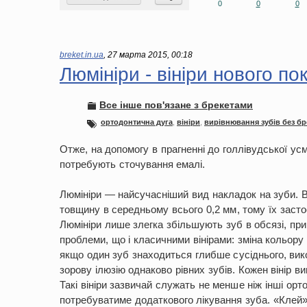
0
0
0
breket.in.ua
,
27 марта 2015, 00:18
Люмініри - вініри нового по
Все інше пов'язане з брекетами
ортодонтична дуга
,
вініри
,
вирівнювання зубів без бр
Отже, на допомогу в прагненні до голлівудської усм
потребують сточування емалі.
Люмініри — найсучасніший вид накладок на зуби. 
товщину в середньому всього 0,2 мм, тому їх заст
Люмініри лише злегка збільшують зуб в обсязі, пр
проблеми, що і класичними вінірами: зміна кольору 
якщо один зуб знаходиться глибше сусіднього, вик
зорову ілюзію однаково рівних зубів. Кожен вінір в
Такі вініри зазвичай служать не менше ніж інші орт
потребуватиме додаткового лікування зуба. «Клей