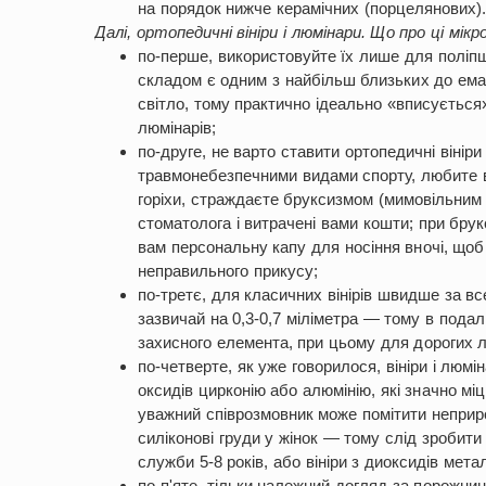
на порядок нижче керамічних (порцелянових).
Далі, ортопедичні вініри і люмінари. Що про ці мік
по-перше, використовуйте їх лише для поліпш
складом є одним з найбільш близьких до ема
світло, тому практично ідеально «вписується
люмінарів;
по-друге, не варто ставити ортопедичні вінір
травмонебезпечними видами спорту, любите в
горіхи, страждаєте бруксизмом (мимовільним
стоматолога і витрачені вами кошти; при брук
вам персональну капу для носіння вночі, щоб
неправильного прикусу;
по-третє, для класичних вінірів швидше за в
зазвичай на 0,3-0,7 міліметра — тому в подал
захисного елемента, при цьому для дорогих л
по-четверте, як уже говорилося, вініри і люм
оксидів цирконію або алюмінію, які значно міц
уважний співрозмовник може помітити неприр
силіконові груди у жінок — тому слід зробити
служби 5-8 років, або вініри з диоксидів метал
по-п'яте, тільки належний догляд за порожни