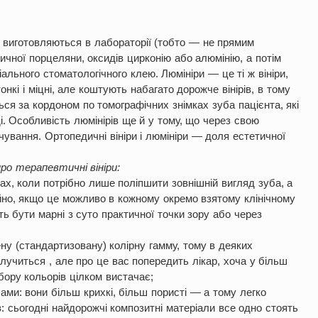
и») виготовляються в лабораторії (тобто — не прямим
ичної порцеляни, оксидів цирконію або алюмінію, а потім
льного стоматологічного клею. Люмініри — це ті ж вініри,
нкі і міцні, але коштують набагато дорожче вінірів, в тому
ться за кордоном по томографічних знімках зуба пацієнта, які
. Особливість люмінірів ще й у тому, що через свою
ування. Ортопедичні вініри і люмініри — доля естетичної
ро терапевтичні вініри:
ах, коли потрібно лише поліпшити зовнішній вигляд зуба, а
айно, якщо це можливо в кожному окремо взятому клінічному
ть бути марні з суто практичної точки зору або через
ну (стандартизовану) колірну гамму, тому в деяких
олучиться , але про це вас попередить лікар, хоча у більш
бору кольорів цілком вистачає;
ами: вони більш крихкі, більш пористі — а тому легко
в: сьогодні найдорожчі композитні матеріали все одно стоять