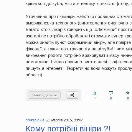
кріпиться до зуба, містить велику кількість фтору,
Уточнення про люмініри: «Ніхто з провідних стомат
американська технологія (виготовлення виключно в 
Багато хто з лікарів говорить що »Люмініри" прост
взагалі не потрібно обробляти і отримати супер кра
можна знайти пункт «керамічний вінір», але повірте 
фіксації, а також по втручанні у ваші зуби! І чим 
виконання роботи потрібно враховувати масу чинник
неможливо! І якщо правило виготовлені і зафіксовані
пишуть в інтернеті! Теоретично вони можуть прослуж
області)
Читать дальше
0
0
0
breket.in.ua
,
25 марта 2015, 00:47
Кому потрібні вініри ?!