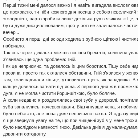
Перші тижні мені далося важко і я навіть вигадала висловлюв
це прекрасно, ти ніби кожного дня носиш з собою невеличкий за
зголоднієш, варто зробити лише декілька рухів язиком..» Це, з
бути дуже дисциплінованим, щоб у роті не залишалось часточо
вечері…
Особисто я перші дні всюди ходила з зубною щіткою і чистила
набридло.
Так ось через декілька місяців носіння брекетів, коли моя ува
з’явилась ще одна проблема: гній.
І як це неприємно, та довелось із цим боротися. Тішу себе на
провина, просто так склалися обставини. Гній з’явився у яснах,
там, коли надягали кільце, утворилось щось, як западинка. В 
кільце довелось загнати під ясна. З першого дня ж в проміжк
дуга, я не могла чистити йорш-щіткою, було боляче.
А коли недавно я роздивлялась свої зуби у дзеркалі, помітила
зуба запалились, почервонішали. Відтягнувши ясна, я побачила
було небагато, але вона дуже неприємно пахла. Я одразу вирі
я ще звернула увагу на те, що при чищенні зубів у мене трохи 
було наслідком наявності гною. Декілька днів я думала-думал
дзвонити ортодонту.