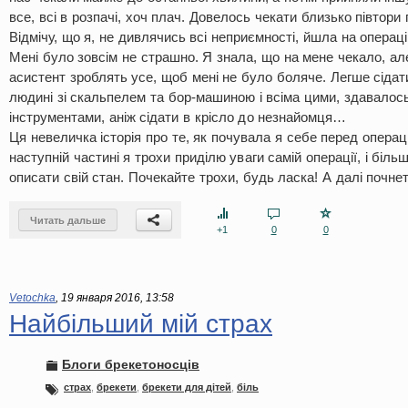
все, всі в розпачі, хоч плач. Довелось чекати близько півтори 
Відмічу, що я, не дивлячись всі неприємності, йшла на операц
Мені було зовсім не страшно. Я знала, що на мене чекало, але
асистент зроблять усе, щоб мені не було боляче. Легше сідати
людині зі скальпелем та бор-машиною і всіма цими, здавалос
інструментами, аніж сідати в крісло до незнайомця…
Ця невеличка історія про те, як почувала я себе перед операц
наступній частині я трохи приділю уваги самій операції, і біль
описати свій стан. Почекайте трохи, будь ласка! А далі почне
Читать дальше
+1
0
0
Vetochka
,
19 января 2016, 13:58
Найбільший мій страх
Блоги брекетоносців
страх
,
брекети
,
брекети для дітей
,
біль