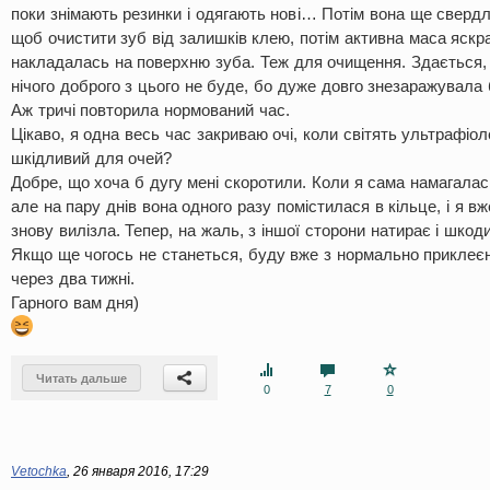
поки знімають резинки і одягають нові… Потім вона ще сверд
щоб очистити зуб від залишків клею, потім активна маса яскр
накладалась на поверхню зуба. Теж для очищення. Здається,
нічого доброго з цього не буде, бо дуже довго знезаражувала
Аж тричі повторила нормований час.
Цікаво, я одна весь час закриваю очі, коли світять ультрафіол
шкідливий для очей?
Добре, що хоча б дугу мені скоротили. Коли я сама намагалас
але на пару днів вона одного разу помістилася в кільце, і я в
знову вилізла. Тепер, на жаль, з іншої сторони натирає і шкоди
Якщо ще чогось не станеться, буду вже з нормально приклеє
через два тижні.
Гарного вам дня)
Читать дальше
0
7
0
Vetochka
,
26 января 2016, 17:29