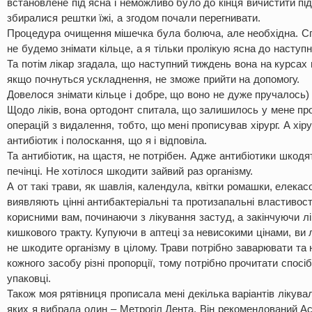
встановлене під ясна і неможливо було до кінця вичистити під
збиралися рештки їжі, а згодом почали перегнивати.
Процедура очищення мішечка була болюча, але необхідна. С
не будемо знімати кільце, а я тільки пролікую ясна до наступно
Та потім лікар згадала, що наступний тиждень вона на курсах п
якщо почнуться ускладнення, не зможе прийти на допомогу.
Довелося знімати кільце і добре, що воно не дуже пручалось)
Щодо ліків, вона ортодонт спитала, що залишилось у мене пр
операцій з видалення, тобто, що мені прописував хірург. А хір
антибіотик і полоскання, що я і відповіла.
Та антибіотик, на щастя, не потрібен. Адже антибіотики шкодя
печінці. Не хотілося шкодити зайвий раз організму.
А от такі трави, як шавлія, календула, квітки ромашки, елекас
виявляють цінні антибактеріальні та протизапальні властивост
корисними вам, починаючи з лікування застуд, а закінчуючи 
кишкового тракту. Купуючи в аптеці за невисокими цінами, ви л
не шкодите організму в цілому. Трави потрібно заварювати та 
кожного засобу різні пропорції, тому потрібно прочитати спосі
упаковці.
Також моя рятівниця прописала мені декілька варіантів лікувал
яких я вибрала один – Метрогіл Дента. Він рекомендований Ас