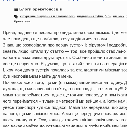
Блоги брекетоносців
хірургічне лікування в стоматології
,
видалення зубів
,
біль
,
вісімки
,
брекетами
Привіт, недавно я писала про видалення своїх вісімок. Для ме
але поки дещо ще пам’ятаю, хочу поділитися з вами.
Знаю, що розповідала про першу зустріч із хірургом і подроби
знаєте, якщо читали ту статтю — тоді все пройшло стабільно в
набагато важливіша друга зустріч. Особливо коли ти знаєш, щ
все це неприємно. Я думаю, що в такий час піти на операцію 
І, хоч моя друга зустріч почалась за стандартними мірками зо
був несподіваним навіть для мене.
Почалось все з того, що ми (я і мама) запізнилися на годину. 
думала, що ми записані на п’яту, а насправді – на четверту!!! 
мама так переймається, адже ще година попереду, а нам їхати
чого перейматися – тільки о четвертій ми вийшли, а їхати нам…
увесь транспорт кудись подівся. Мама так нервувала, що заб
нашого, що ми запізнюємось. А ми ще перед цим посварились і
щось нагадувати. Тож, коли дісталися клініки, запізнились на с
нас чекали майже до останньої хвилини, а потім прийняли ін