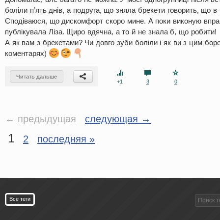
боліли п’ять днів, а подруга, що зняла брекети говорить, що в 
Сподіваюся, що дискомфорт скоро мине. А поки виконую вправ
публікувала Ліза. Щиро вдячна, а то й не знала б, що робити!
А як вам з брекетами? Чи довго зуби боліли і як ви з цим бор
коментарях)
Читать дальше
+1
3
0
← предыдущая
следующая →
1
2
последняя »
Все теги