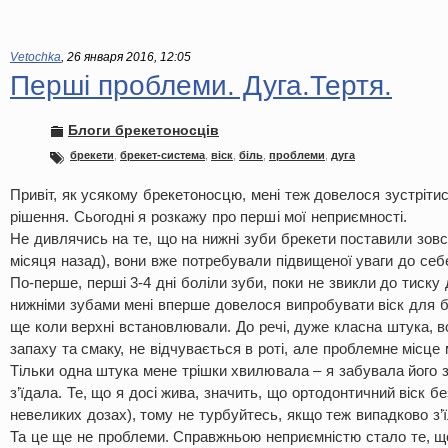
Vetochka
,
26 января 2016, 12:05
Перші проблеми. Дуга.Тертя.
Блоги брекетоносців
брекети
,
брекет-система
,
віск
,
біль
,
проблеми
,
дуга
Привіт, як усякому брекетоносцю, мені теж довелося зустріти
рішення. Сьогодні я розкажу про перші мої неприємності.
Не дивлячись на те, що на нижні зуби брекети поставили зов
місяця назад), вони вже потребували підвищеної уваги до себ
По-перше, перші 3-4 дні боліли зуби, поки не звикли до тиску 
нижніми зубами мені вперше довелося випробувати віск для бр
ще коли верхні встановлювали. До речі, дуже класна штука, в
запаху та смаку, не відчувається в роті, але проблемне місце
Тільки одна штука мене трішки хвилювала – я забувала його зні
з’їдала. Те, що я досі жива, значить, що ортодонтичний віск б
невеликих дозах), тому не турбуйтесь, якщо теж випадково з’
Та це ще не проблеми. Справжньою неприємністю стало те, що