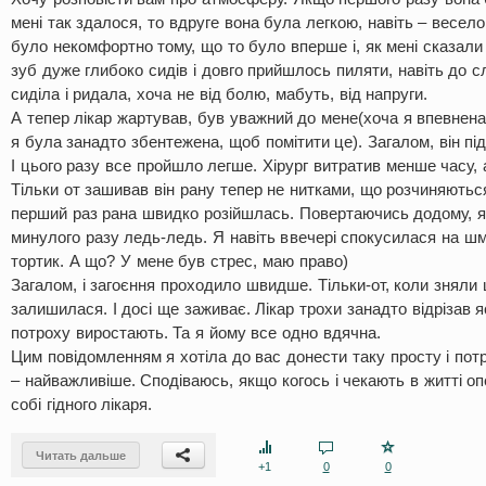
мені так здалося, то вдруге вона була легкою, навіть – весе
було некомфортно тому, що то було вперше і, як мені сказали
зуб дуже глибоко сидів і довго прийшлось пиляти, навіть до сл
сиділа і ридала, хоча не від болю, мабуть, від напруги.
А тепер лікар жартував, був уважний до мене(хоча я впевнена,
я була занадто збентежена, щоб помітити це). Загалом, він пі
І цього разу все пройшло легше. Хірург витратив менше часу, 
Тільки от зашивав він рану тепер не нитками, що розчиняютьс
перший раз рана швидко розійшлась. Повертаючись додому, 
минулого разу ледь-ледь. Я навіть ввечері спокусилася на шма
тортик. А що? У мене був стрес, маю право)
Загалом, і загоєння проходило швидше. Тільки-от, коли зняли 
залишилася. І досі ще заживає. Лікар трохи занадто відрізав я
потроху виростають. Та я йому все одно вдячна.
Цим повідомленням я хотіла до вас донести таку просту і потрі
– найважливіше. Сподіваюсь, якщо когось і чекають в житті оп
собі гідного лікаря.
Читать дальше
+1
0
0