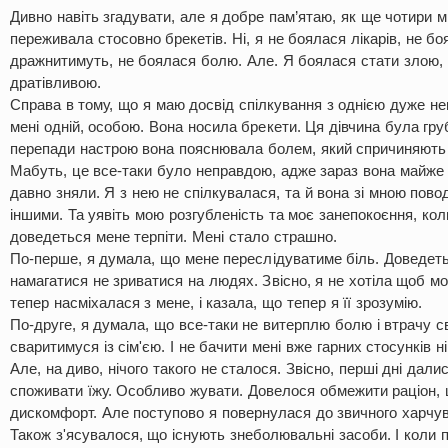
Дивно навіть згадувати, але я добре пам’ятаю, як ще чотири м
переживала стосовно брекетів. Ні, я не боялася лікарів, не б
дражнитимуть, не боялася болю. Але. Я боялася стати злою,
дратівливою.
Справа в тому, що я маю досвід спілкування з однією дуже неп
мені одній, особою. Вона носила брекети. Ця дівчина була гр
перепади настрою вона пояснювала болем, який спричиняють
Мабуть, це все-таки було неправдою, адже зараз вона майже 
давно зняли. Я з нею не спілкувалася, та й вона зі мною повод
іншими. Та уявіть мою розгубленість та моє занепокоєння, к
доведеться мене терпіти. Мені стало страшно.
По-перше, я думала, що мене переслідуватиме біль. Доведеть
намагатися не зриватися на людях. Звісно, я не хотіла щоб 
тепер насміхалася з мене, і казала, що тепер я її зрозумію.
По-друге, я думала, що все-таки не витерплю болю і втрачу св
сваритимуся із сім'єю. І не бачити мені вже гарних стосунків 
Але, на диво, нічого такого не сталося. Звісно, перші дні дал
споживати їжу. Особливо жувати. Довелося обмежити раціон, 
дискомфорт. Але поступово я повернулася до звичного харчу
Також з'ясувалося, що існують знеболювальні засоби. І коли 