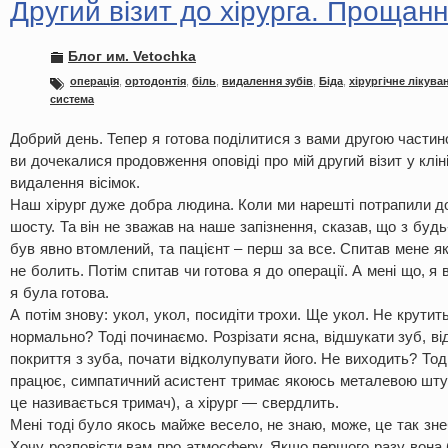
Другий візит до хірурга. Прощанн
Блог им. Vetochka
операція
,
ортодонтія
,
біль
,
видалення зубів
,
Біда
,
хірургічне лікува
система
Добрий день. Тепер я готова поділитися з вами другою частино
ви дочекалися продовження оповіді про мій другий візит у клін
видалення вісімок.
Наш хірург дуже добра людина. Коли ми нарешті потрапили до 
шосту. Та він не зважав на наше запізнення, сказав, що з буд
був явно втомлений, та пацієнт – перш за все. Спитав мене як
не болить. Потім спитав чи готова я до операції. А мені що, я 
я була готова.
А потім знову: укол, укол, посидіти трохи. Ще укол. Не крутит
нормально? Тоді починаємо. Розрізати ясна, відшукати зуб, від
покриття з зуба, почати відколупувати його. Не виходить? То
працює, симпатичний асистент тримає якоюсь металевою шт
це називається тримач), а хірург — свердлить.
Мені тоді було якось майже весело, не знаю, може, це так зн
Хочу розповісти вам про атмосферу. Якщо першого разу вона