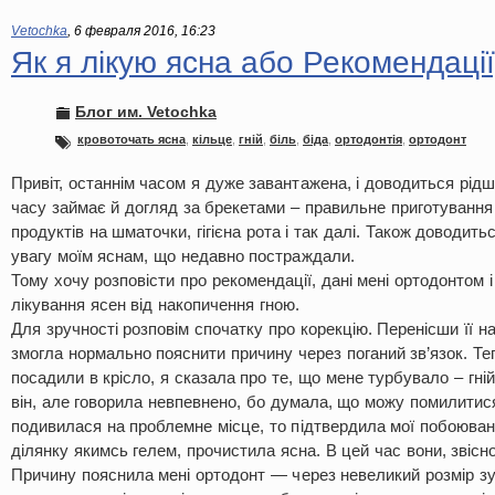
Vetochka
,
6 февраля 2016, 16:23
Як я лікую ясна або Рекомендації
Блог им. Vetochka
кровоточать ясна
,
кільце
,
гній
,
біль
,
біда
,
ортодонтія
,
ортодонт
Привіт, останнім часом я дуже завантажена, і доводиться рідш
часу займає й догляд за брекетами – правильне приготування 
продуктів на шматочки, гігієна рота і так далі. Також доводит
увагу моїм яснам, що недавно постраждали.
Тому хочу розповісти про рекомендації, дані мені ортодонтом 
лікування ясен від накопичення гною.
Для зручності розповім спочатку про корекцію. Перенісши її н
змогла нормально пояснити причину через поганий зв’язок. Те
посадили в крісло, я сказала про те, що мене турбувало – гні
він, але говорила невпевнено, бо думала, що можу помилитис
подивилася на проблемне місце, то підтвердила мої побоюван
ділянку якимсь гелем, прочистила ясна. В цей час вони, звісно
Причину пояснила мені ортодонт — через невеликий розмір зу