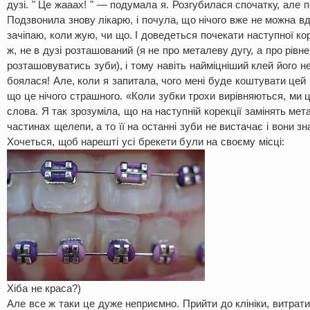
дузі. " Це жааах! " — подумала я. Розгубилася спочатку, але 
Подзвонила знову лікарю, і почула, що нічого вже не можна вд
зачіпаю, коли жую, чи що. І доведеться почекати наступної коре
ж, не в дузі розташований (я не про металеву дугу, а про рівн
розташовуватись зуби), і тому навіть найміцніший клей його не
боялася! Але, коли я запитала, чого мені буде коштувати цей 
що це нічого страшного. «Коли зубки трохи вирівняються, ми 
слова. Я так зрозуміла, що на наступній корекції замінять мет
частинах щелепи, а то її на останні зуби не вистачає і вони з
Хочеться, щоб нарешті усі брекети були на своєму місці:
Хіба не краса?)
Але все ж таки це дуже неприємно. Прийти до клініки, витратит