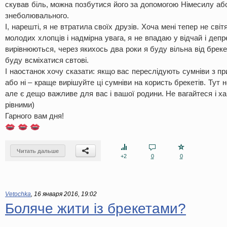
скував біль, можна позбутися його за допомогою Німесилу аб
знеболювального.
І, нарешті, я не втратила своїх друзів. Хоча мені тепер не світ
молодих хлопців і надмірна увага, я не впадаю у відчай і деп
вирівнюються, через якихось два роки я буду вільна від брек
буду всміхатися свтові.
І наостанок хочу сказати: якщо вас переслідують сумніви з п
або ні – краще вирішуйте ці сумніви на користь брекетів. Тут 
але є дещо важливе для вас і вашої родини. Не вагайтеся і х
рівними)
Гарного вам дня!
Читать дальше
+2
0
0
Vetochka
,
16 января 2016, 19:02
Боляче жити із брекетами?