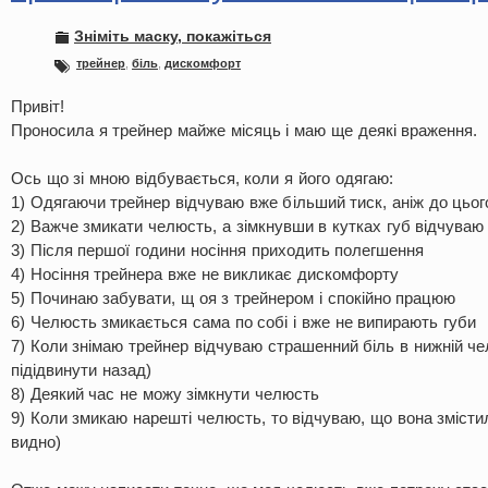
Зніміть маску, покажіться
трейнер
,
біль
,
дискомфорт
Привіт!
Проносила я трейнер майже місяць і маю ще деякі враження.
Ось що зі мною відбувається, коли я його одягаю:
1) Одягаючи трейнер відчуваю вже більший тиск, аніж до цьог
2) Важче змикати челюсть, а зімкнувши в кутках губ відчуваю
3) Після першої години носіння приходить полегшення
4) Носіння трейнера вже не викликає дискомфорту
5) Починаю забувати, щ оя з трейнером і спокійно працюю
6) Челюсть змикається сама по собі і вже не випирають губи
7) Коли знімаю трейнер відчуваю страшенний біль в нижній чел
підідвинути назад)
8) Деякий час не можу зімкнути челюсть
9) Коли змикаю нарешті челюсть, то відчуваю, що вона змісти
видно)