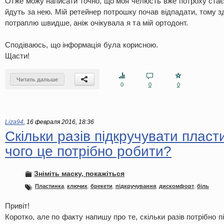
Отже можу написати точно, що моя челюсть вже потроху стає 
йдуть за нею. Мій ретейнер потрошку почав відпадати, тому з
потраплю швидше, аніж очікувала я та мій ортодонт.
Сподіваюсь, що інформація була корисною.
Щасти!
Читать дальше
0
0
0
Liza94
,
16 февраля 2016, 18:36
Скільки разів підкручувати пласти
чого це потрібно робити?
Зніміть маску, покажіться
Пластинка
,
ключик
,
брекети
,
підкручування
,
дискомфорт
,
біль
Привіт!
Коротко, але по факту напишу про те, скільки разів потрібно 