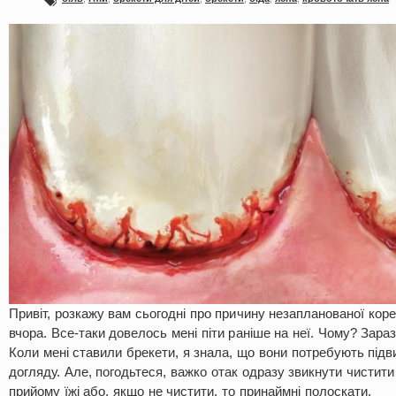
Привіт, розкажу вам сьогодні про причину незапланованої коре
вчора. Все-таки довелось мені піти раніше на неї. Чому? Зараз
Коли мені ставили брекети, я знала, що вони потребують підв
догляду. Але, погодьтеся, важко отак одразу звикнути чистити
прийому їжі або, якщо не чистити, то принаймні полоскати.