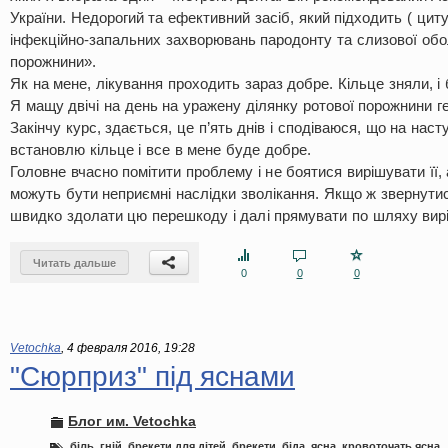
України. Недорогий та ефективний засіб, який підходить ( цит
інфекційно-запальних захворювань пародонту та слизової обо
порожнини».
Як на мене, лікування проходить зараз добре. Кільце зняли, і 
Я мащу двічі на день на уражену ділянку ротової порожнини г
Закінчу курс, здається, це п’ять днів і сподіваюся, що на наст
встановлю кільце і все в мене буде добре.
Головне вчасно помітити проблему і не боятися вирішувати її, 
можуть бути неприємні наслідки зволікання. Якщо ж звернути
швидко здолати цю перешкоду і далі прямувати по шляху вирі
Читать дальше
0
0
0
Vetochka
,
4 февраля 2016, 19:28
"Сюрприз" під яснами
Блог им. Vetochka
біль
,
гній
,
брекети для дітей
,
брекети
,
біда
,
ясна
,
кровоточать ясна