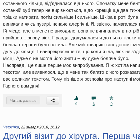
останнього кільця, від’єдналася від нього. Спочатку мене бен
останній зуб тепер не вирівнюється, а до корекції ще два тижн
трішки натирати, потім сильніше і сильніше. Шкіра в роті була
виникали якісь пузирі, неначе алергічні. Я, звісно, намагалас
їй місце, але в мене не виходило, вона не вигиналася в потрібн
прийшов….знову віск. Правда, додумалася я до нього тільки 
боліла і терпіти було несила. Але мій товариш-віск допоміг мен
дугу до кільця. І найпрекрасніше те, що коли я їла, віск не з’
місці. Адже я не могла його зняти – ну дуже боляче було.
Насправді, це лише перше моє випробування. Я ж хотіла нап
текстом, але виявилося, що в мене так багато є чого розказа
вас великим текстом. Тому пізніше я розповім про наступні мо
Гарного вам дня!
Читать дальше
0
3
0
Vetochka
,
22 января 2016, 16:12
Другий візит до хірурга. Перша ч