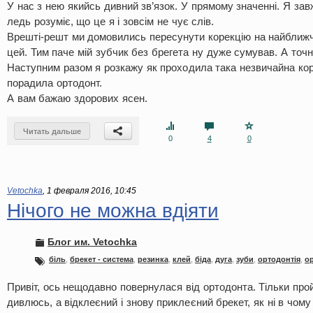
У нас з нею якийсь дивний зв’язок. У прямому значенні. Я зав
ледь розуміє, що це я і зовсім не чує слів.
Врешті-решт ми домовились пересунути корекцію на найближч
цей. Тим паче мій зубчик без брегета ну дуже сумував. А точ
Наступним разом я розкажу як проходила така незвичайна корек
порадила ортодонт.
А вам бажаю здорових ясен.
Читать дальше
0
4
0
Vetochka
,
1 февраля 2016, 10:45
Нічого не можна вдіяти
Блог им. Vetochka
біль
,
брекет - система
,
резинка
,
клей
,
біда
,
дуга
,
зуби
,
ортодонтія
,
о
Привіт, ось нещодавно повернулася від ортодонта. Тільки про
дивлюсь, а відклеєний і знову приклеєний брекет, як ні в чом