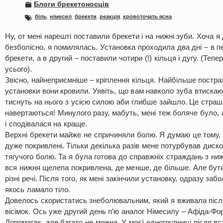
Блоги брекетоносців
біль
,
німесил
,
брекети
,
реакція
,
кровоточать ясна
Ну, от мені нарешті поставили брекети і на нижні зуби. Хоча 
безболісно, я помилялась. Установка проходила два дні – в п
брекети, а в другий – поставили чотири (!) кільця і дугу. (Тепер
усього).
Звісно, найнеприємніше – кріплення кільця. Найбільше постра
установки вони кровили. Уявіть, що вам навколо зуба втискаю
тиснуть на нього з усією силою аби глибше зайшло. Це страш
навертаються! Минулого разу, мабуть, мені теж боляче було,
і сподівалася на краще.
Верхні брекети майже не спричиняли болю. Я думаю це тому, 
дуже покривлені. Тільки декілька разів мене потурбував диско
тягучого болю. Та я була готова до справжніх страждань з ни
вся нижня щелепа покривлена, де менше, де більше. Але бути 
різні речі. Після того, як мені закінчили установку, одразу заболі
якось ламало тіло.
Довелось скористатись знеболювальним, який я вживала після
вісімок. Ось уже другий день п’ю аналог Німесилу – Афіда-Фо
Допомагає, але багато не можна. У моєї одногрупниці після в