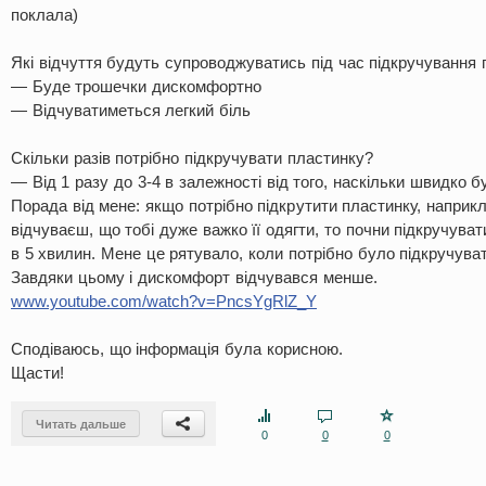
поклала)
Які відчуття будуть супроводжуватись під час підкручування
— Буде трошечки дискомфортно
— Відчуватиметься легкий біль
Скільки разів потрібно підкручувати пластинку?
— Від 1 разу до 3-4 в залежності від того, наскільки швидко 
Порада від мене: якщо потрібно підкрутити пластинку, наприкл
відчуваєш, що тобі дуже важко її одягти, то почни підкручуват
в 5 хвилин. Мене це рятувало, коли потрібно було підкручуват
Завдяки цьому і дискомфорт відчувався менше.
www.youtube.com/watch?v=PncsYgRlZ_Y
Сподіваюсь, що інформація була корисною.
Щасти!
Читать дальше
0
0
0