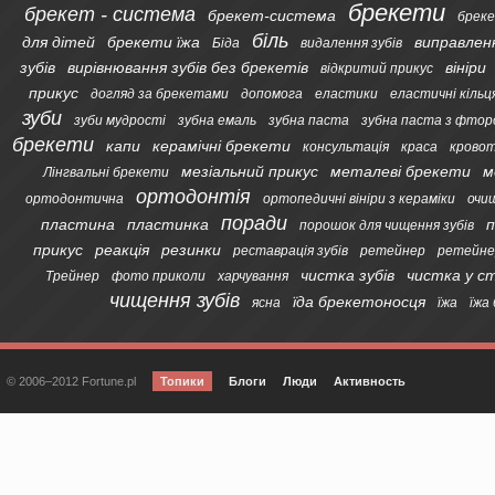
брекети
брекет - система
брекет-система
бреке
біль
для дітей
брекети їжа
виправлен
Біда
видалення зубів
зубів
вирівнювання зубів без брекетів
вініри
відкритий прикус
прикус
догляд за брекетами
допомога
еластики
еластичні кільц
зуби
зуби мудрості
зубна емаль
зубна паста
зубна паста з фтор
брекети
капи
керамічні брекети
консультація
краса
кровот
мезіальний прикус
металеві брекети
м
Лінгвальні брекети
ортодонтія
ортодонтична
ортопедичні вініри з кераміки
очи
поради
пластина
пластинка
п
порошок для чищення зубів
прикус
реакція
резинки
реставрація зубів
ретейнер
ретейне
чистка зубів
чистка у с
Трейнер
фото приколи
харчування
чищення зубів
їда брекетоносця
ясна
їжа
їжа
© 2006–2012 Fortune.pl
Топики
Блоги
Люди
Активность