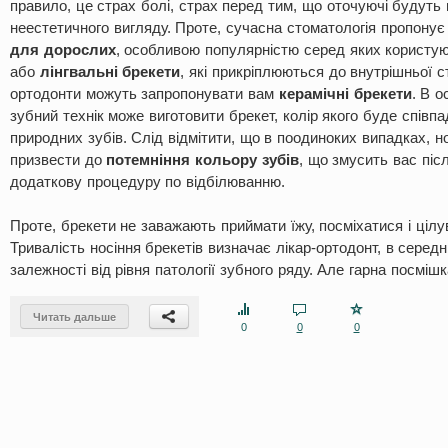
правило, це страх болі, страх перед тим, що оточуючі будуть 
неестетичного вигляду. Проте, сучасна стоматологія пропонує
для дорослих
, особливою популярністю серед яких користу
або
лінгвальні брекети
, які прикріплюються до внутрішньої с
ортодонти можуть запропонувати вам
керамічні брекети
. В о
зубний технік може виготовити брекет, колір якого буде спів
природних зубів. Слід відмітити, що в поодиноких випадках, н
призвести до
потемніння кольору зубів
, що змусить вас пі
додаткову процедуру по відбілюванню.
Проте, брекети не заважають приймати їжу, посміхатися і цілу
Тривалість носіння брекетів визначає лікар-ортодонт, в середнь
залежності від рівня патології зубного ряду. Але гарна посмішка
Читать дальше
0
0
0