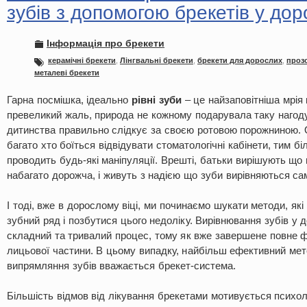
зубів з допомогою брекетів у дор
Інформація про брекети
керамічні брекети
,
Лінгвальні брекети
,
брекети для дорослих
,
прозо
металеві брекети
Гарна посмішка, ідеально
рівні зуби
– це найзаповітніша мрія 
превеликий жаль, природа не кожному подарувала таку нагоду,
дитинства правильно слідкує за своєю ротовою порожниною. О
багато хто боїться відвідувати стоматологічні кабінети, тим б
проводить будь-які маніпуляції. Врешті, батьки вирішують що
набагато дорожча, і живуть з надією що зуби вирівняються сам
І тоді, вже в дорослому віці, ми починаємо шукати методи, як
зубний ряд і позбутися цього недоліку. Вирівнювання зубів у 
складний та тривалий процес, тому як вже завершене повне
лицьової частини. В цьому випадку, найбільш ефективний мет
випрямляння зубів вважається брекет-система.
Більшість відмов від лікування брекетами мотивується психо