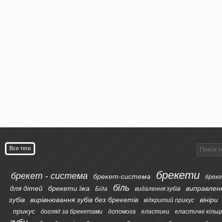
Все теги
брекети
брекет - система
брекет-система
бреке
біль
для дітей
брекети їжа
виправлен
Біда
видалення зубів
зубів
вирівнювання зубів без брекетів
вініри
відкритий прикус
прикус
догляд за брекетами
допомога
еластики
еластичні кільц