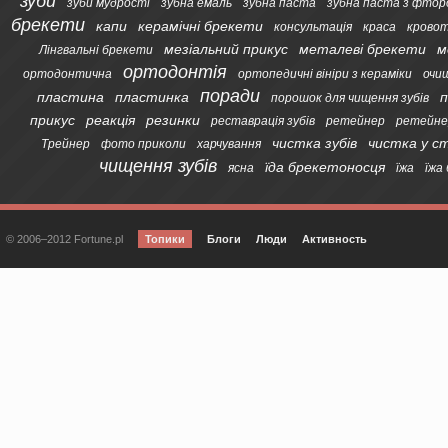
зуби
зуби мудрості
зубна емаль
зубна паста
зубна паста з фтор
брекети
капи
керамічні брекети
консультація
краса
кровот
мезіальний прикус
металеві брекети
м
Лінгвальні брекети
ортодонтія
ортодонтична
ортопедичні вініри з кераміки
очи
поради
пластина
пластинка
п
порошок для чищення зубів
прикус
реакція
резинки
реставрація зубів
ретейнер
ретейне
чистка зубів
чистка у с
Трейнер
фото приколи
харчування
чищення зубів
їда брекетоносця
ясна
їжа
їжа
© 2006–2012 Fortune.pl
Топики
Блоги
Люди
Активность