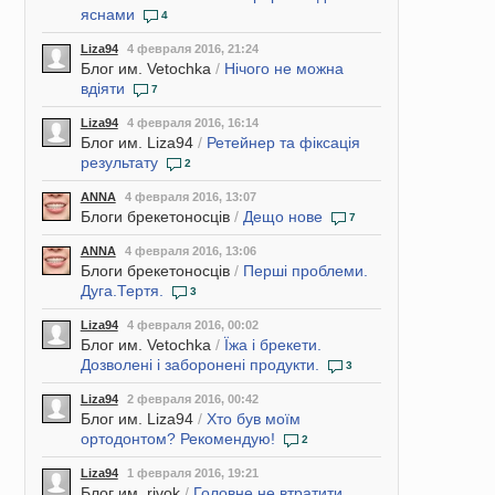
яснами
4
Liza94
4 февраля 2016, 21:24
Блог им. Vetochka
/
Нічого не можна
вдіяти
7
Liza94
4 февраля 2016, 16:14
Блог им. Liza94
/
Ретейнер та фіксація
результату
2
ANNA
4 февраля 2016, 13:07
Блоги брекетоносців
/
Дещо нове
7
ANNA
4 февраля 2016, 13:06
Блоги брекетоносців
/
Перші проблеми.
Дуга.Тертя.
3
Liza94
4 февраля 2016, 00:02
Блог им. Vetochka
/
Їжа і брекети.
Дозволені і заборонені продукти.
3
Liza94
2 февраля 2016, 00:42
Блог им. Liza94
/
Хто був моїм
ортодонтом? Рекомендую!
2
Liza94
1 февраля 2016, 19:21
Блог им. rivok
/
Головне не втратити