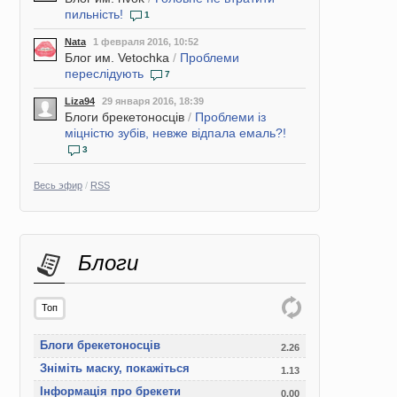
пильність!
1
Nata
1 февраля 2016, 10:52
Блог им. Vetochka
/
Проблеми
переслідують
7
Liza94
29 января 2016, 18:39
Блоги брекетоносців
/
Проблеми із
міцністю зубів, невже відпала емаль?!
3
Весь эфир
/
RSS
Блоги
Топ
Блоги брекетоносців
2.26
Зніміть маску, покажіться
1.13
Інформація про брекети
0.00