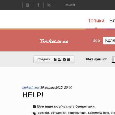
Про сайт
Топики
Бл
Все
Колл
Создать:
10-ка лучших:
breket.in.ua
,
30 марта 2015, 20:40
HELP!
Все інше пов'язане з брекетами
брекети
,
ортодонтія
,
консультація
,
допомога
,
help
,
br