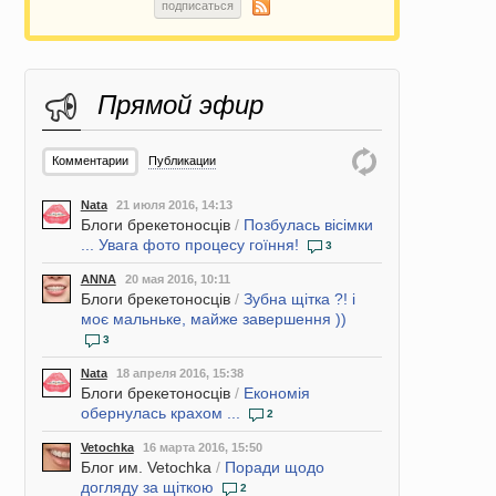
подписаться
Прямой эфир
Комментарии
Публикации
Nata
21 июля 2016, 14:13
Блоги брекетоносців
/
Позбулась вісімки
... Увага фото процесу гоїння!
3
ANNA
20 мая 2016, 10:11
Блоги брекетоносців
/
Зубна щітка ?! і
моє мальньке, майже завершення ))
3
Nata
18 апреля 2016, 15:38
Блоги брекетоносців
/
Економія
обернулась крахом ...
2
Vetochka
16 марта 2016, 15:50
Блог им. Vetochka
/
Поради щодо
догляду за щіткою
2