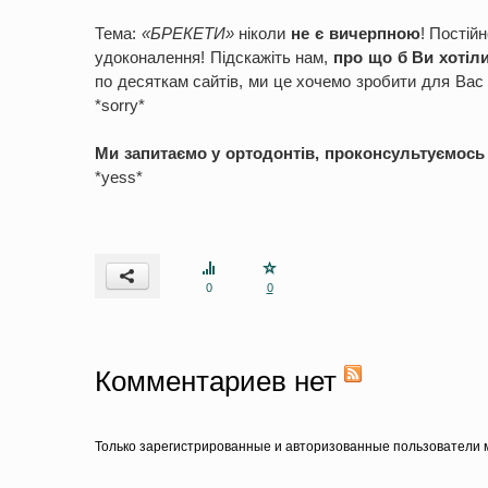
Тема:
«БРЕКЕТИ»
ніколи
не є вичерпною
! Постій
удоконалення! Підскажіть нам,
про що б Ви хотіли
по десяткам сайтів, ми це хочемо зробити для Вас :
*sorry*
Ми запитаємо у ортодонтів, проконсультуємось 
*yess*
0
0
Комментариев нет
Только зарегистрированные и авторизованные пользователи м