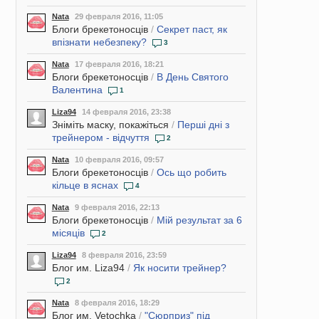
Nata
29 февраля 2016, 11:05
Блоги брекетоносців
/
Секрет паст, як
впізнати небезпеку?
3
Nata
17 февраля 2016, 18:21
Блоги брекетоносців
/
В День Святого
Валентина
1
Liza94
14 февраля 2016, 23:38
Зніміть маску, покажіться
/
Перші дні з
трейнером - відчуття
2
Nata
10 февраля 2016, 09:57
Блоги брекетоносців
/
Ось що робить
кільце в яснах
4
Nata
9 февраля 2016, 22:13
Блоги брекетоносців
/
Мій результат за 6
місяців
2
Liza94
8 февраля 2016, 23:59
Блог им. Liza94
/
Як носити трейнер?
2
Nata
8 февраля 2016, 18:29
Блог им. Vetochka
/
"Сюрприз" під