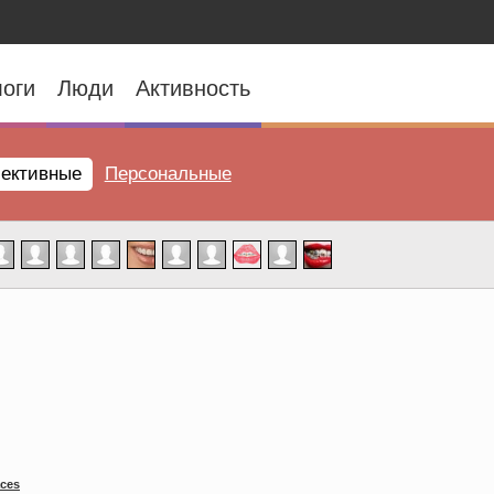
оги
Люди
Активность
ективные
Персональные
aces