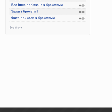
Все інше пов'язане з брекетами
0.00
Зірки і брекети !
0.00
Фото приколи з брекетами
0.00
Все блоги