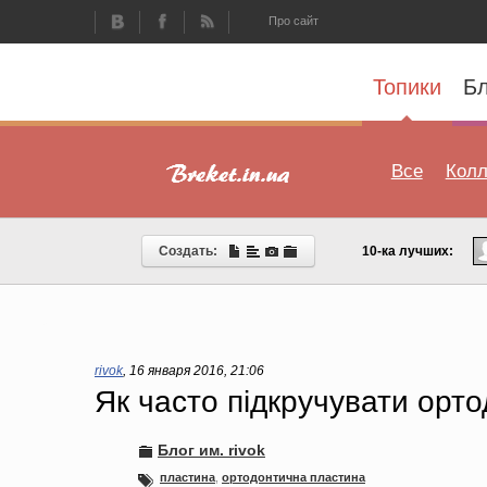
Про сайт
Топики
Бл
Все
Колл
Создать:
10-ка лучших:
rivok
,
16 января 2016, 21:06
Як часто підкручувати орт
Блог им. rivok
пластина
,
ортодонтична пластина