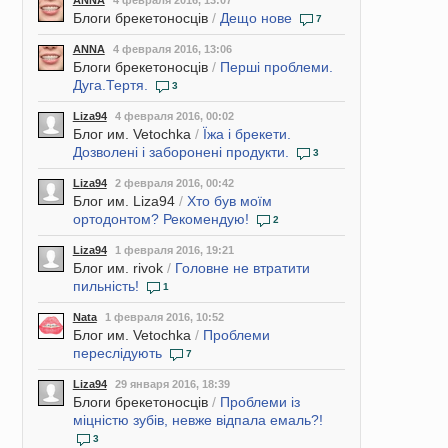
ANNA
4 февраля 2016, 13:07
Блоги брекетоносців
/
Дещо нове
7
ANNA
4 февраля 2016, 13:06
Блоги брекетоносців
/
Перші проблеми.
Дуга.Тертя.
3
Liza94
4 февраля 2016, 00:02
Блог им. Vetochka
/
Їжа і брекети.
Дозволені і заборонені продукти.
3
Liza94
2 февраля 2016, 00:42
Блог им. Liza94
/
Хто був моїм
ортодонтом? Рекомендую!
2
Liza94
1 февраля 2016, 19:21
Блог им. rivok
/
Головне не втратити
пильність!
1
Nata
1 февраля 2016, 10:52
Блог им. Vetochka
/
Проблеми
переслідують
7
Liza94
29 января 2016, 18:39
Блоги брекетоносців
/
Проблеми із
міцністю зубів, невже відпала емаль?!
3