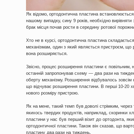
Як відомо, ортодонтична пластина встановлюється 
нашому випадку, сину 9 років, необхідно вирівняти 
брак місця почав рости в середину ротової порожн
Хто не в курсі, ортодонтична пластина складається
механізмам, один з який являється пристроєм, що 
вона розширяється.
Звісно, процес розширення пластини є повільним, 
останній запропонував схему — два рази на тижден
оберту механізму. Розширення відбувалось зовсім 
що відчуває розширення пластини. В перші 10-20 хв
нового розміру пристрою.
Як на мене, такий темп був доволі стрімким, через 
якихось твердих продуктів, наприклад, скоринки хлі
пластини у нас був перший візит до ортодонта, який
ортодонтичної пластини. Також він сказав, що вар
пластину два рази на тиждень.