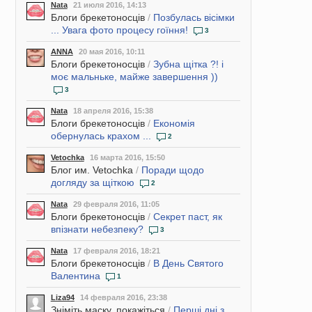
Nata
21 июля 2016, 14:13
Блоги брекетоносців
/
Позбулась вісімки
... Увага фото процесу гоїння!
3
ANNA
20 мая 2016, 10:11
Блоги брекетоносців
/
Зубна щітка ?! і
моє мальньке, майже завершення ))
3
Nata
18 апреля 2016, 15:38
Блоги брекетоносців
/
Економія
обернулась крахом ...
2
Vetochka
16 марта 2016, 15:50
Блог им. Vetochka
/
Поради щодо
догляду за щіткою
2
Nata
29 февраля 2016, 11:05
Блоги брекетоносців
/
Секрет паст, як
впізнати небезпеку?
3
Nata
17 февраля 2016, 18:21
Блоги брекетоносців
/
В День Святого
Валентина
1
Liza94
14 февраля 2016, 23:38
Зніміть маску, покажіться
/
Перші дні з