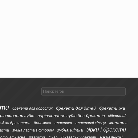
ети
брекети для дітей
брекети їжа
брекети для дорослих
рівнювання зубів
вирівнювання зубів без брекетів
відкритий
життя з
ляд за брекетами
допомога
еластики
еластичні кільця
зірки і брекети
зубна щітка
паста
зубна паста з фтором
мезіальний
воточать ясна
лігатури
лікар
Лінгвальні брекети