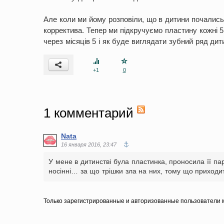
Але коли ми йому розповіли, що в дитини почались
корректива. Тепер ми підкручуємо пластину кожні 5
через місяців 5 і як буде виглядати зубний ряд дит
+1
0
1
комментарий
Nata
16 января 2016, 23:47
У мене в дитинстві була пластинка, проносила її п
носінні… за що трішки зла на них, тому що приходи
Только зарегистрированные и авторизованные пользователи м