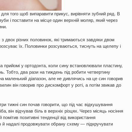
для того щоб випаравити прикус, вирівняти зубний ряд. В
зуби і поставити на місце один верхній моляр, який через
ини.
 з двох різних половинок, які тримаються завдяки двом
розсуває їх. Половинки розсуваються, тиснуть на щелепу і
на прийомі у ортодонта, коли сину встановлювали пластину,
ь. Тобто, два рази на тиждень під робити четвертину
на маленький діапазон, але не дивлячись на це син говорив
илин він говорив про дискомфорт у роті, а потім звикав до
три тижні син почав говорити, що під час відкушування
ба, він відчував біль в верхніх різцях. Через місяць носіння
 помітив позитивні тенденції від використання
то й надалі продовжувати обрану схему — підкручувати