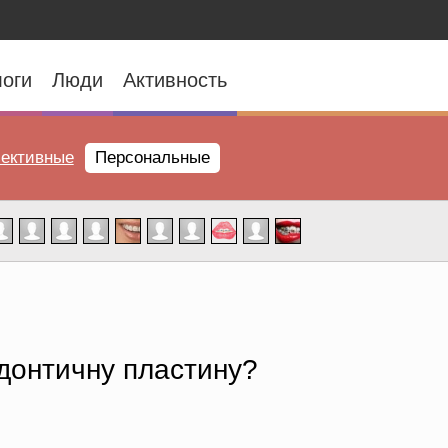
оги
Люди
Активность
ективные
Персональные
одонтичну пластину?