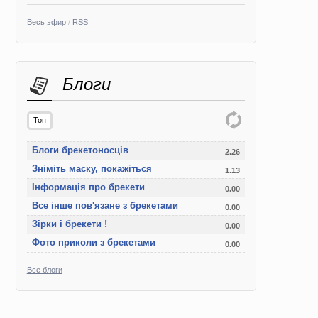
Весь эфир
/
RSS
Блоги
Топ
Блоги брекетоносців
2.26
Зніміть маску, покажіться
1.13
Інформація про брекети
0.00
Все інше пов'язане з брекетами
0.00
Зірки і брекети !
0.00
Фото приколи з брекетами
0.00
Все блоги