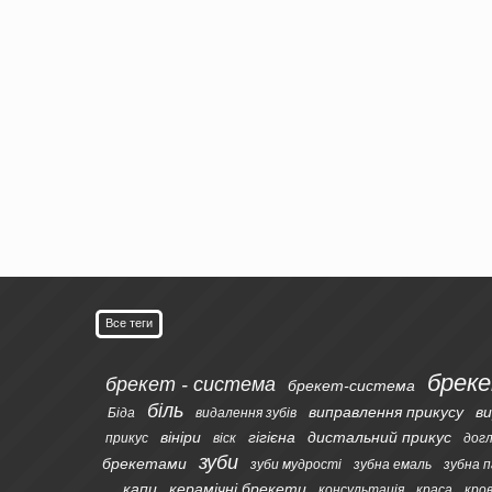
Все теги
брек
брекет - система
брекет-система
біль
виправлення прикусу
ви
Біда
видалення зубів
вініри
гігієна
дистальний прикус
прикус
віск
дог
зуби
брекетами
зуби мудрості
зубна емаль
зубна 
капи
керамічні брекети
консультація
краса
кро