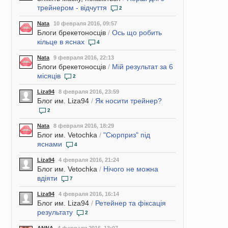
трейнером - відчуття
2
Nata
10 февраля 2016, 09:57
Блоги брекетоносців
/
Ось що робить
кільце в яснах
4
Nata
9 февраля 2016, 22:13
Блоги брекетоносців
/
Мій результат за 6
місяців
2
Liza94
8 февраля 2016, 23:59
Блог им. Liza94
/
Як носити трейнер?
2
Nata
8 февраля 2016, 18:29
Блог им. Vetochka
/
"Сюрприз" під
яснами
4
Liza94
4 февраля 2016, 21:24
Блог им. Vetochka
/
Нічого не можна
вдіяти
7
Liza94
4 февраля 2016, 16:14
Блог им. Liza94
/
Ретейнер та фіксація
результату
2