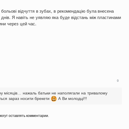
 больові відчуття в зубах, в рекомендацію була внесена
 днів. Я навіть не уявляю яка буде відстань між пластинами
ини через цей час.
0
ару місяців… нажаль батьки не наполягали на тривалому
ться зараз носити брекети
А Ви молодці!!!
огут оставлять комментарии.