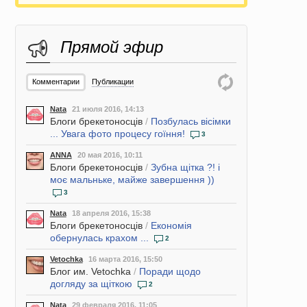
Прямой эфир
Комментарии
Публикации
Nata
21 июля 2016, 14:13
Блоги брекетоносців
/
Позбулась вісімки
... Увага фото процесу гоїння!
3
ANNA
20 мая 2016, 10:11
Блоги брекетоносців
/
Зубна щітка ?! і
моє мальньке, майже завершення ))
3
Nata
18 апреля 2016, 15:38
Блоги брекетоносців
/
Економія
обернулась крахом ...
2
Vetochka
16 марта 2016, 15:50
Блог им. Vetochka
/
Поради щодо
догляду за щіткою
2
Nata
29 февраля 2016, 11:05