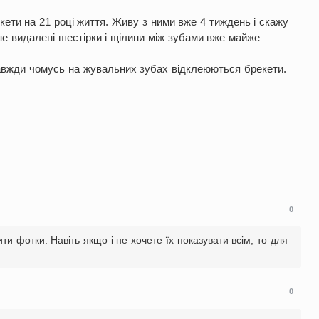
кети на 21 році життя. Живу з ними вже 4 тиждень і скажу
ене видалені шестірки і щілини між зубами вже майже
 завжди чомусь на жувальних зубах відклеюються брекети.
0
ти фотки. Навіть якщо і не хочете їх показувати всім, то для
0