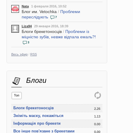
Nata
1 февраля 2016, 10:52
Блог им. Vetochka
/
Проблеми
переслідують
7
Liza94
29 января 2016, 18:39
Блоги брекетоносців
/
Проблеми із
міцністю зубів, невже відпала емаль?!
3
Весь эфир
/
RSS
Блоги
Топ
Блоги брекетоносців
2.26
Зніміть маску, покажіться
1.13
Інформація про брекети
0.00
Все інше пов'язане з брекетами
0.00