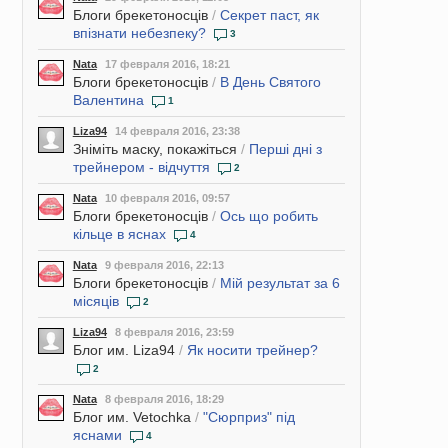
Блоги брекетоносців
/
Секрет паст, як
впізнати небезпеку?
3
Nata
17 февраля 2016, 18:21
Блоги брекетоносців
/
В День Святого
Валентина
1
Liza94
14 февраля 2016, 23:38
Зніміть маску, покажіться
/
Перші дні з
трейнером - відчуття
2
Nata
10 февраля 2016, 09:57
Блоги брекетоносців
/
Ось що робить
кільце в яснах
4
Nata
9 февраля 2016, 22:13
Блоги брекетоносців
/
Мій результат за 6
місяців
2
Liza94
8 февраля 2016, 23:59
Блог им. Liza94
/
Як носити трейнер?
2
Nata
8 февраля 2016, 18:29
Блог им. Vetochka
/
"Сюрприз" під
яснами
4