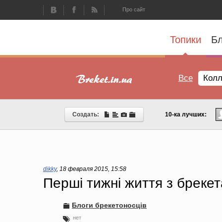
Про сайт
Топики
Бл
Все
Колл
Создать:
10-ка лучших:
dikky
,
18 февраля 2015, 15:58
Перші тижні життя з бреке
Блоги брекетоносців
нет