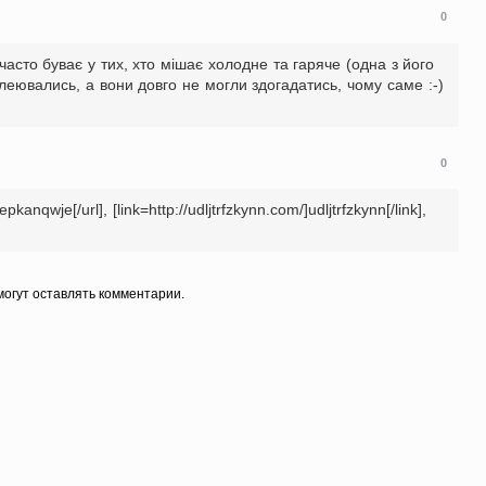
0
часто буває у тих, хто мішає холодне та гаряче (одна з його
клеювались, а вони довго не могли здогадатись, чому саме :-)
0
pkanqwje[/url], [link=http://udljtrfzkynn.com/]udljtrfzkynn[/link],
огут оставлять комментарии.