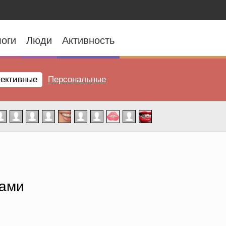
оги
Люди
Активность
ективные
Персональные
тами