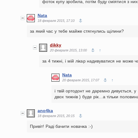
фоток купу зробила, потім буду сміятися з них 
Nata
18 февраля 2015, 17:10
за який час у тебе майже стягнулись щілини?
dikky
↑
20 февраля 2015, 13:00
за 4 тижні, і мій лікар надивуватися не може ч
Nata
↑
20 февраля 2015, 17:07
і твій ортодонт не даремно дивується, 
двох тижнів ) буде рік…а тільки полови
ano4ka
18 февраля 2015, 20:15
Привіт! Раді бачити новачка :-)