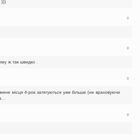
)))
0
0
ому ж так швидко .
0
у мене місця 4-рок затягуються уже більше (не враховуючи
на…
0