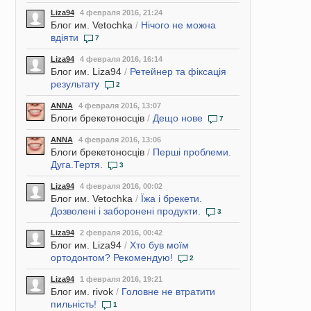
Liza94
4 февраля 2016, 21:24
Блог им. Vetochka
/
Нічого не можна
вдіяти
7
Liza94
4 февраля 2016, 16:14
Блог им. Liza94
/
Ретейнер та фіксація
результату
2
ANNA
4 февраля 2016, 13:07
Блоги брекетоносців
/
Дещо нове
7
ANNA
4 февраля 2016, 13:06
Блоги брекетоносців
/
Перші проблеми.
Дуга.Тертя.
3
Liza94
4 февраля 2016, 00:02
Блог им. Vetochka
/
Їжа і брекети.
Дозволені і заборонені продукти.
3
Liza94
2 февраля 2016, 00:42
Блог им. Liza94
/
Хто був моїм
ортодонтом? Рекомендую!
2
Liza94
1 февраля 2016, 19:21
Блог им. rivok
/
Головне не втратити
пильність!
1