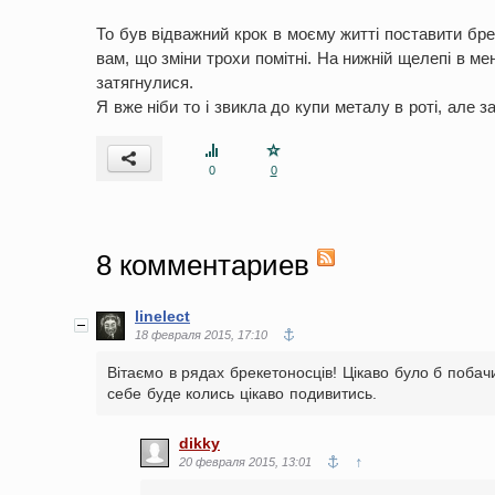
То був відважний крок в моєму житті поставити бре
вам, що зміни трохи помітні. На нижній щелепі в м
затягнулися.
Я вже ніби то і звикла до купи металу в роті, але
0
0
8
комментариев
linelect
18 февраля 2015, 17:10
Вітаємо в рядах брекетоносців! Цікаво було б побачи
себе буде колись цікаво подивитись.
dikky
↑
20 февраля 2015, 13:01