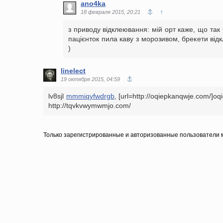
ano4ka
↑
18 февраля 2015, 20:21
з приводу відклеювання: мій орт каже, що так 
пацієнток пила каву з морозивом, брекети від
)
linelect
19 октября 2015, 04:59
lv8sjl
mmmiqyfwdrgb
, [url=http://oqiepkanqwje.com/]oqie
http://tqvkvwymwmjo.com/
Только зарегистрированные и авторизованные пользователи м