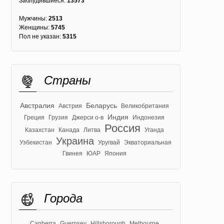
Заблудившиеся:
13573
Мужчины:
2513
Женщины:
5745
Пол не указан:
5315
Страны
Австралия
Беларусь
Австрия
Великобритания
Индия
Греция
Грузия
Джерси о-в
Индонезия
Россия
Казахстан
Канада
Литва
Уганда
Украина
Узбекистан
Уругвай
Экваториальная
Гвинея
ЮАР
Япония
Города
Canberra
Guernsey
Hillsborough
Melbourne