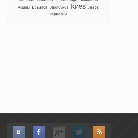
Киев
Акшам
Браилов
Здолбунов
Львов
Черновцы