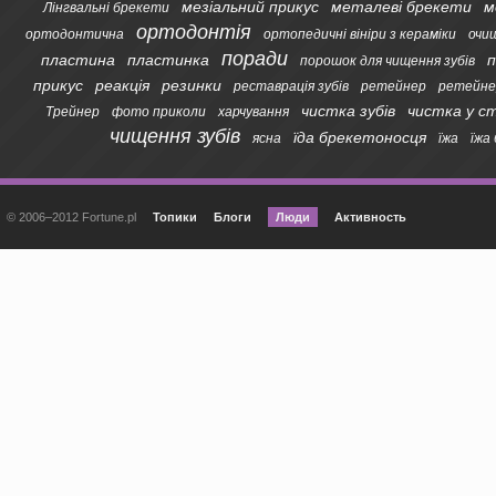
мезіальний прикус
металеві брекети
м
Лінгвальні брекети
ортодонтія
ортодонтична
ортопедичні вініри з кераміки
очи
поради
пластина
пластинка
п
порошок для чищення зубів
прикус
реакція
резинки
реставрація зубів
ретейнер
ретейне
чистка зубів
чистка у с
Трейнер
фото приколи
харчування
чищення зубів
їда брекетоносця
ясна
їжа
їжа
© 2006–2012 Fortune.pl
Топики
Блоги
Люди
Активность