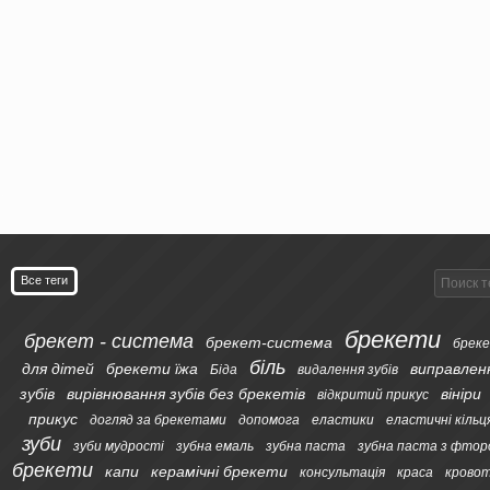
Все теги
брекети
брекет - система
брекет-система
бреке
біль
для дітей
брекети їжа
виправлен
Біда
видалення зубів
зубів
вирівнювання зубів без брекетів
вініри
відкритий прикус
прикус
догляд за брекетами
допомога
еластики
еластичні кільц
зуби
зуби мудрості
зубна емаль
зубна паста
зубна паста з фтор
брекети
капи
керамічні брекети
консультація
краса
кровот