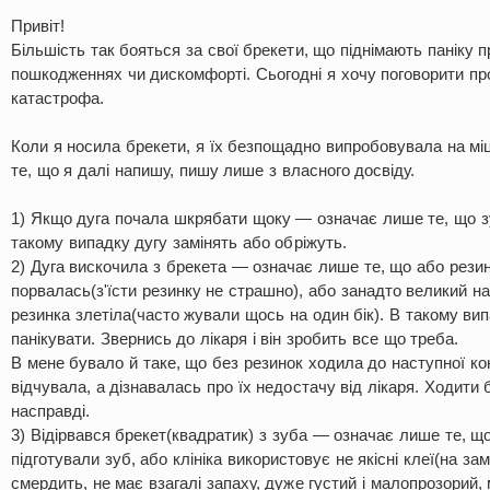
Привіт!
Більшість так бояться за свої брекети, що піднімають паніку 
пошкодженнях чи дискомфорті. Сьогодні я хочу поговорити про
катастрофа.
Коли я носила брекети, я їх безпощадно випробовувала на міцні
те, що я далі напишу, пишу лише з власного досвіду.
1) Якщо дуга почала шкрябати щоку — означає лише те, що з
такому випадку дугу замінять або обріжуть.
2) Дуга вискочила з брекета — означає лише те, що або резин
порвалась(з'їсти резинку не страшно), або занадто великий на
резинка злетіла(часто жували щось на один бік). В такому вип
панікувати. Звернись до лікаря і він зробить все що треба.
В мене бувало й таке, що без резинок ходила до наступної конс
відчувала, а дізнавалась про їх недостачу від лікаря. Ходити
насправді.
3) Відірвався брекет(квадратик) з зуба — означає лише те, що
підготували зуб, або клініка використовує не якісні клеї(на зам
смердить, не має взагалі запаху, дуже густий і малопрозорий