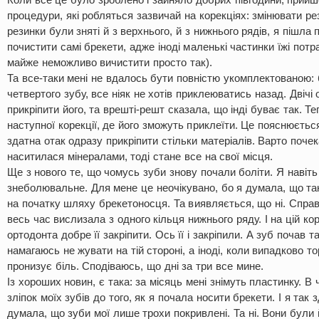
процедури, які робляться зазвичай на корекціях: змінювати ре
резинки були зняті й з верхнього, й з нижнього рядів, я пішла
почистити самі брекети, адже іноді маленькі частинки їжі потра
майже неможливо вичистити просто так).
Та все-таки мені не вдалось бути повністю укомплектованою: б
четвертого зубу, все ніяк не хотів приклеюватись назад. Двічі
прикріпити його, та врешті-решт сказала, що інді буває так. Т
наступної корекції, де його зможуть приклеїти. Це пояснюєтьс
здатна отак одразу прикріпити стільки матеріалів. Варто поче
наситилася мінералами, тоді стане все на свої місця.
Ще з нового те, що чомусь зуби знову почали боліти. Я навіть 
знеболювальне. Для мене це неочікувано, бо я думала, що та
на початку шляху брекетоносця. Та виявляється, що ні. Справ
весь час вислизала з одного кільця нижнього ряду. І на цій ко
ортодонта добре її закріпити. Ось її і закріпили. А зуб почав та
намагаюсь не жувати на тій стороні, а іноді, коли випадково т
пронизує біль. Сподіваюсь, що дні за три все мине.
Із хороших новин, є така: за місяць мені знімуть пластинку. В
зліпок моїх зубів до того, як я почала носити брекети. І я так
думала, що зуби мої лише трохи покривлені. Та ні. Вони були 