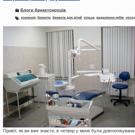
Блоги брекетоносців
корекція
,
брекети
,
брекети для дітей
,
кільце
,
видалення зубів
,
ортод
Привіт, як ви вже знаєте, в четвер у мене була довгоочікувана