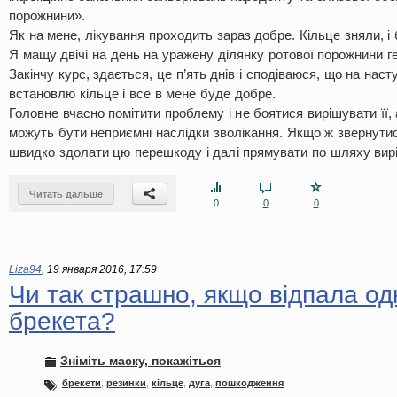
порожнини».
Як на мене, лікування проходить зараз добре. Кільце зняли, і 
Я мащу двічі на день на уражену ділянку ротової порожнини г
Закінчу курс, здається, це п’ять днів і сподіваюся, що на наст
встановлю кільце і все в мене буде добре.
Головне вчасно помітити проблему і не боятися вирішувати її, 
можуть бути неприємні наслідки зволікання. Якщо ж звернути
швидко здолати цю перешкоду і далі прямувати по шляху вирі
Читать дальше
0
0
0
Liza94
,
19 января 2016, 17:59
Чи так страшно, якщо відпала одн
брекета?
Зніміть маску, покажіться
брекети
,
резинки
,
кільце
,
дуга
,
пошкодження