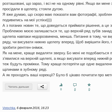
розташовані, що зараз, і всі не на одному рівні. Якщо ви мене 
просідали в щелепу, стояли дугою.
Я вже думаю, що скоро маю показати вам фотографії, зроблен
подивились на мої успіхи))))
А з поганих новин те, що доведеться приймати рішення, а це 
Проблемою моєю залишається те, що верхній ряд зубів занад
щелепа навпаки недорозвинена, менша. Питання в тому, чи ви
ряду, чи висувати нижню щелепу вперед. Щоб вирішити його, 
зробити рентген-знімок.
Як на мене, краще видаляти зверху. Бо мені не подобаються п
з’явилися на верхній щелепі, а якщо висувати вперед нижній 
теж будуть проміжки. Тому краще потерпіти ще одне видалення
щілинами в зубному ряді.
А як проходять ваші корекції? Було б цікаво почитати про мет
Читать дальше
0
0
0
Vetochka
,
6 февраля 2016, 16:23