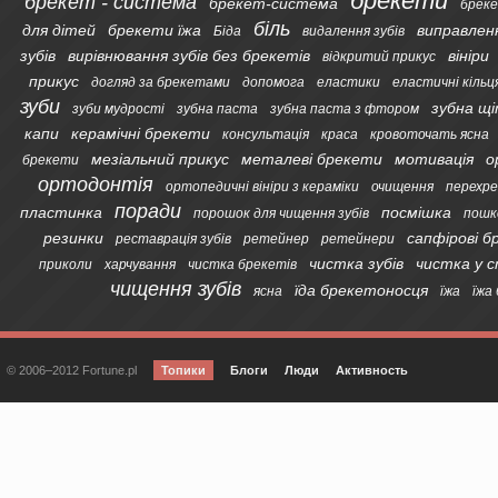
брекети
брекет - система
брекет-система
бреке
біль
для дітей
брекети їжа
виправлен
Біда
видалення зубів
зубів
вирівнювання зубів без брекетів
вініри
відкритий прикус
прикус
догляд за брекетами
допомога
еластики
еластичні кільц
зуби
зубна щ
зуби мудрості
зубна паста
зубна паста з фтором
капи
керамічні брекети
консультація
краса
кровоточать ясна
мезіальний прикус
металеві брекети
мотивація
о
брекети
ортодонтія
ортопедичні вініри з кераміки
очищення
перехре
поради
пластинка
посмішка
порошок для чищення зубів
пошк
резинки
сапфірові 
реставрація зубів
ретейнер
ретейнери
чистка зубів
чистка у 
приколи
харчування
чистка брекетів
чищення зубів
їда брекетоносця
ясна
їжа
їжа
© 2006–2012 Fortune.pl
Топики
Блоги
Люди
Активность