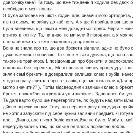
довгоочікувана? Та тому, що вже тиждень я ходила без двох бр
необхідного мені кільця.
Я була записана на шість годин, але, знаючи мого ортодонта, 
пів на сьому, не зайду до кабінету. А я ще й прийшла раніше 
була впевнена, що чекати мені доведеться довго. Черга – на
візитах в клініку. Та, на диво, не минули й півгодини, а я моя 
о шостій десять я вже заходила до ортодонта.
Вона не знала про те, що два брекети відпали, адже не було с
дуже важливою новиною. Та я все ж таки думала, що вона зас
такого не трапилось і, повідомивши про брекети, я заспокоїл
подолана без перешкод. Мені провели звичну процедуру: зняли
зняли самі брекети, відсвердлили залишки клею з зубів, нане
я одного разу спитала про те, навіщо це, мені сказали «Для пр
могло значити?? ). Потім відсвердлили залишки клею з брекет
брекет, приклеїли, потримали ультрафіолет. Здавалось би, усе
Та далі варто було ще перетерпіти те, як будуть надівати кіл
дійсно переживанням. Тому, що першого разу процедура прой
не хотіли запускати під себе чужий залізний предмет. Я готув
але… Дивно, але нічого болісного майже не було. Мабуть, мої
перегрупувались так, що кільце одяглось порівняно добре.
Коли все це було зроблено і зайняло добрих півгодини, прий