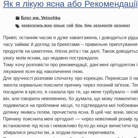
Як я лікую ясна або Рекомендації
Блог им. Vetochka
кровоточать ясна
,
кільце
,
гній
,
біль
,
біда
,
ортодонтія
,
ортодонт
Привіт, останнім часом я дуже завантажена, і доводиться рідш
часу займає й догляд за брекетами – правильне приготування 
продуктів на шматочки, гігієна рота і так далі. Також доводит
увагу моїм яснам, що недавно постраждали.
Тому хочу розповісти про рекомендації, дані мені ортодонтом 
лікування ясен від накопичення гною.
Для зручності розповім спочатку про корекцію. Перенісши її н
змогла нормально пояснити причину через поганий зв’язок. Те
посадили в крісло, я сказала про те, що мене турбувало – гні
він, але говорила невпевнено, бо думала, що можу помилитис
подивилася на проблемне місце, то підтвердила мої побоюван
ділянку якимсь гелем, прочистила ясна. В цей час вони, звісно
Причину пояснила мені ортодонт — через невеликий розмір зу
встановлене під ясна і неможливо було до кінця вичистити під
збиралися рештки їжі, а згодом почали перегнивати.