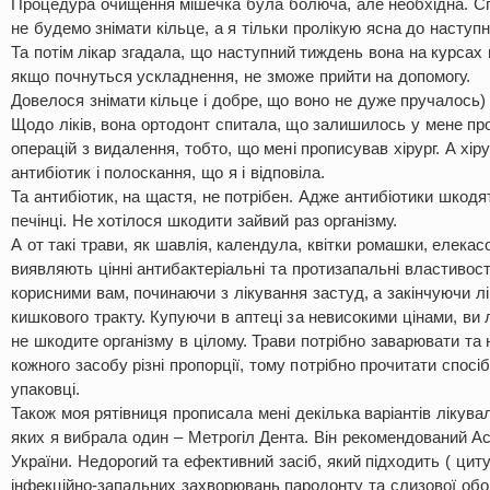
Процедура очищення мішечка була болюча, але необхідна. С
не будемо знімати кільце, а я тільки пролікую ясна до наступно
Та потім лікар згадала, що наступний тиждень вона на курсах п
якщо почнуться ускладнення, не зможе прийти на допомогу.
Довелося знімати кільце і добре, що воно не дуже пручалось)
Щодо ліків, вона ортодонт спитала, що залишилось у мене пр
операцій з видалення, тобто, що мені прописував хірург. А хір
антибіотик і полоскання, що я і відповіла.
Та антибіотик, на щастя, не потрібен. Адже антибіотики шкодя
печінці. Не хотілося шкодити зайвий раз організму.
А от такі трави, як шавлія, календула, квітки ромашки, елекас
виявляють цінні антибактеріальні та протизапальні властивост
корисними вам, починаючи з лікування застуд, а закінчуючи 
кишкового тракту. Купуючи в аптеці за невисокими цінами, ви л
не шкодите організму в цілому. Трави потрібно заварювати та 
кожного засобу різні пропорції, тому потрібно прочитати спосі
упаковці.
Також моя рятівниця прописала мені декілька варіантів лікувал
яких я вибрала один – Метрогіл Дента. Він рекомендований Ас
України. Недорогий та ефективний засіб, який підходить ( цит
інфекційно-запальних захворювань пародонту та слизової обо