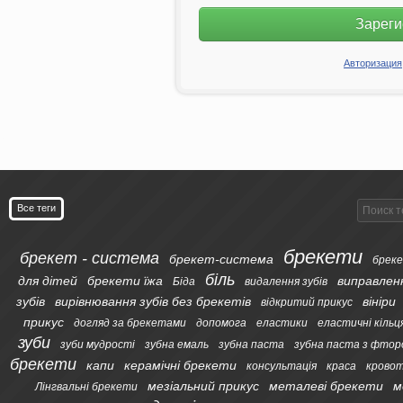
Зареги
Авторизация
Все теги
брекети
брекет - система
брекет-система
бреке
біль
для дітей
брекети їжа
виправлен
Біда
видалення зубів
зубів
вирівнювання зубів без брекетів
вініри
відкритий прикус
прикус
догляд за брекетами
допомога
еластики
еластичні кільц
зуби
зуби мудрості
зубна емаль
зубна паста
зубна паста з фтор
брекети
капи
керамічні брекети
консультація
краса
кровот
мезіальний прикус
металеві брекети
м
Лінгвальні брекети