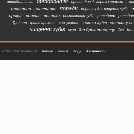
ортодонтія
ортодонтична
ортопедичні вініри з кераміки
очи
поради
пластина
пластинка
п
порошок для чищення зубів
прикус
реакція
резинки
реставрація зубів
ретейнер
ретейне
чистка зубів
чистка у с
Трейнер
фото приколи
харчування
чищення зубів
їда брекетоносця
ясна
їжа
їжа
© 2006–2012 Fortune.pl
Топики
Блоги
Люди
Активность