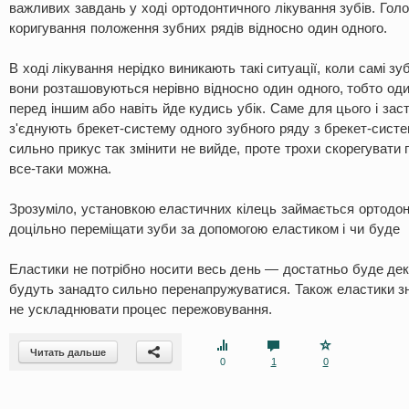
важливих завдань у ході ортодонтичного лікування зубів. Гол
коригування положення зубних рядів відносно один одного.
В ході лікування нерідко виникають такі ситуації, коли самі зуб
вони розташовуються нерівно відносно один одного, тобто од
перед іншим або навіть йде кудись убік. Саме для цього і зас
з'єднують брекет-систему одного зубного ряду з брекет-систе
сильно прикус так змінити не вийде, проте трохи скорегувати
все-таки можна.
Зрозуміло, установкою еластичних кілець займається ортодонт
доцільно переміщати зуби за допомогою еластиком і чи буде 
Еластики не потрібно носити весь день — достатньо буде декі
будуть занадто сильно перенапружуватися. Також еластики зні
не ускладнювати процес пережовування.
Читать дальше
0
1
0