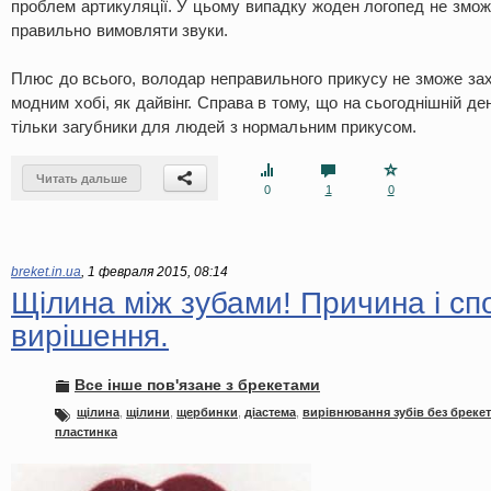
проблем артикуляції. У цьому випадку жоден логопед не змож
правильно вимовляти звуки.
Плюс до всього, володар неправильного прикусу не зможе за
модним хобі, як дайвінг. Справа в тому, що на сьогоднішній д
тільки загубники для людей з нормальним прикусом.
Читать дальше
0
1
0
breket.in.ua
,
1 февраля 2015, 08:14
Щілина між зубами! Причина і сп
вирішення.
Все інше пов'язане з брекетами
щілина
,
щілини
,
щербинки
,
діастема
,
вирівнювання зубів без брекет
пластинка