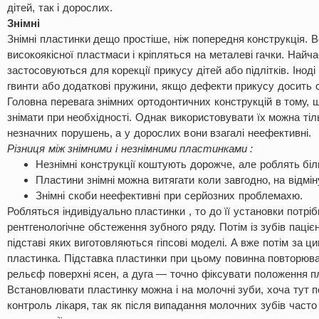
дітей, так і дорослих.
Знімні
Знімні пластинки дещо простіше, ніж попередня конструкція. 
високоякісної пластмаси і кріпляться на металеві гачки. Найча
застосовуються для корекції прикусу дітей або підлітків. Інод
гвинти або додаткові пружини, якщо дефекти прикусу досить с
Головна перевага знімних ортодонтичних конструкцій в тому, 
знімати при необхідності. Однак використовувати їх можна тіл
незначних порушень, а у дорослих вони взагалі неефективні.
Різниця між знімними і незнімними пластинками :
Незнімні конструкції коштують дорожче, але роблять біл
Пластини знімні можна витягати коли завгодно, на відмін
Знімні скоби неефективні при серйозних проблемахю.
Робляться індивідуально пластинки , то до її установки потрі
рентгенологічне обстеження зубного ряду. Потім із зубів паціє
підставі яких виготовляються гіпсові моделі. А вже потім за 
пластинка. Підставка пластинки при цьому повинна повторюва
рельєф поверхні ясен, а дуга — точно фіксувати положення п
Встановлювати пластинку можна і на молочні зуби, хоча тут 
контроль лікаря, так як після випадання молочних зубів часто