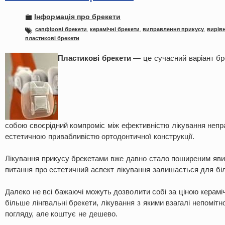
Інформація про брекети
сапфірові брекети
,
керамічні брекети
,
виправлення прикусу
,
вирів
пластикові брекети
П
ластикові брекети
— це сучасний варіант бр
собою своєрідний компроміс між ефективністю лікування непр
естетичною привабливістю ортодонтичної конструкції.
Лікування прикусу брекетами вже давно стало поширеним яви
питання про естетичний аспект лікування залишається для бі
Далеко не всі бажаючі можуть дозволити собі за ціною керамічн
більше лінгвальні брекети, лікування з якими взагалі непомітн
погляду, але коштує не дешево.