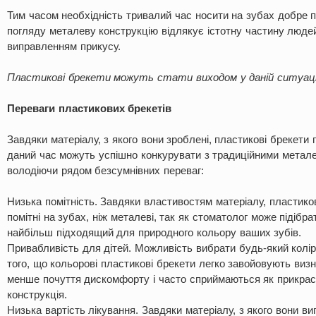
Тим часом необхідність тривалий час носити на зубах добре 
погляду металеву конструкцію відлякує істотну частину люде
виправленням прикусу.
Пластикові брекети можуть стати виходом у даній ситуаці
Переваги пластикових брекетів
Завдяки матеріалу, з якого вони зроблені, пластикові брекети 
даний час можуть успішно конкурувати з традиційними метал
володіючи рядом безсумнівних переваг:
Низька помітність. Завдяки властивостям матеріалу, пластико
помітні на зубах, ніж металеві, так як стоматолог може підібрат
найбільш підходящий для природного кольору ваших зубів.
Привабливість для дітей. Можливість вибрати будь-який колір
того, що кольорові пластикові брекети легко завойовують виз
менше почуття дискомфорту і часто сприймаються як прикрас
конструкція.
Низька вартість лікування. Завдяки матеріалу, з якого вони ви