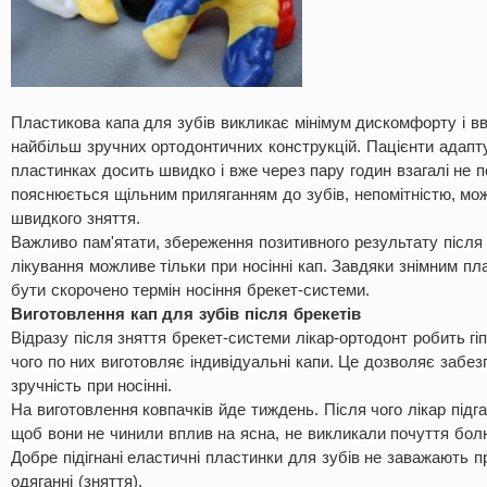
Пластикова капа для зубів викликає мінімум дискомфорту і в
найбільш зручних ортодонтичних конструкцій. Пацієнти адапт
пластинках досить швидко і вже через пару годин взагалі не по
пояснюється щільним приляганням до зубів, непомітністю, можл
швидкого зняття.
Важливо пам'ятати, збереження позитивного результату після
лікування можливе тільки при носінні кап. Завдяки знімним п
бути скорочено термін носіння брекет-системи.
Виготовлення кап для зубів після брекетів
Відразу після зняття брекет-системи лікар-ортодонт робить гіпс
чого по них виготовляє індивідуальні капи. Це дозволяє забе
зручність при носінні.
На виготовлення ковпачків йде тиждень. Після чого лікар підган
щоб вони не чинили вплив на ясна, не викликали почуття болю
Добре підігнані еластичні пластинки для зубів не заважають пр
одяганні (зняття).