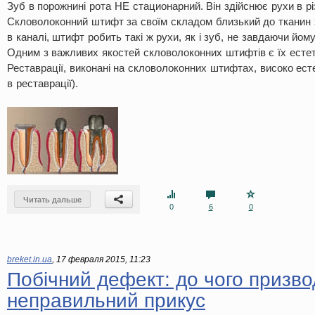
Зуб в порожнині рота НЕ стационарний. Він здійснює рухи в р
Скловолоконний штифт за своїм складом близький до тканин 
в каналі, штифт робить такі ж рухи, як і зуб, не завдаючи йому
Одним з важливих якостей скловолоконних штифтів є їх естет
Реставрації, виконані на скловолоконних штифтах, високо ест
в реставрації).
Читать дальше
0
6
0
breket.in.ua
,
17 февраля 2015, 11:23
Побічний дефект: до чого призво
неправильний прикус