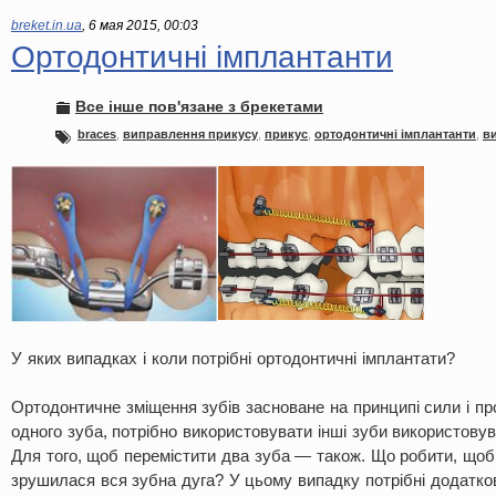
breket.in.ua
,
6 мая 2015, 00:03
Ортодонтичні імплантанти
Все інше пов'язане з брекетами
braces
,
виправлення прикусу
,
прикус
,
ортодонтичні імплантанти
,
в
У яких випадках і коли потрібні ортодонтичні імплантати?
Ортодонтичне зміщення зубів засноване на принципі сили і пр
одного зуба, потрібно використовувати інші зуби використовув
Для того, щоб перемістити два зуба — також. Що робити, щоб
зрушилася вся зубна дуга? У цьому випадку потрібні додатков