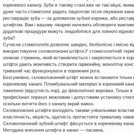
кореневого каналу. Зуби в такому стані вже не такі міцні, яким
дуже часто стоматолог радить пацієнтові після лікування кан
реставрацію зуба — за допомогою зубної коронки, або реставра
штифтом. Вам і вашому лікареві належить обговорити важливе
додаткові процедури можуть знадобитися для повного віднов
зуба?
Сучасна стоматологія дозволяє швидко, безболісно і якісно в
використовуючи скловолоконні штіфти.У стоматологічній термі
означає стрижень, який встановлюється і закріплюється в кор
штіфти дають можливість створити гармонійну, монолітну конс
тривалий час функціонувати в порожнині рота.
Безсумнівно, скловолоконний штіфт можна встановити тільки 
кореневому каналі. Пломбувальний матеріал в кореневий кан
гомогенно (відсутність пор), до фізіологічної верхівки. Тільки 
професіонал порахує можливим і допустимим установку стекл
оскільки витягти його з каналу вкрай важко.
Скловолоконні штифти володіють такими унікальними властиво
еластичність, міцність, здатність протистояти тривалому нава
Скловолоконний зубной штифт фіксується в кореневому каналі
Методика внесення штифта в канал — пасивна.