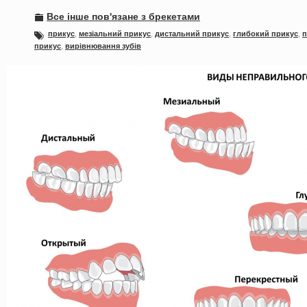
Все інше пов'язане з брекетами
прикус
,
мезіальний прикус
,
дистальний прикус
,
глибокий прикус
,
п
прикус
,
вирівнювання зубів