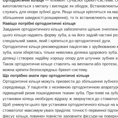
Ортодонтичні
кільця
— елемент сучасної брекет-системи. О
виготовляється з металу і виглядає як ободок. Встановлюються
служать для опори зубної дуги. Якщо кільця кріпляться на мал
збільшення швидкості розширення), то їх встановлюють на вер
Навіщо потрібні ортодонтичні кільця
Завдання ортодонтичного кільця забезпечити щільне зчеплення
цього кільцю надають форму зуба, а на його задній частині р
спеціальний замок, який і кріпиться до ортодонтичної дуги.
Ортодонтичні кільця рекомендовані пацієнтам з зруйнованою
зуба, коли зберіглась тільки невелика ділянка здорового зуба.
ділянці і створює надійну хорошу опору для штучних зубних к
Також ортодонтичне кільце ставлять на імпланти або протези,
можна кріпити безпосередньо брекет-систему.
Що потрібно знати про ортодонтичні кільця
Ортодонтичні кільця можуть призвести до збільшення зубного 
середовища. У пацієнтів з незнімною ортодонтичною апаратур
підвищений ризик пошкодження тканин зуба. При появі на зуб
установки кілець необхідно відразу ж звернутися до стоматол
Щоб уникнути цього при установки ортодонтичного кільця на 
стоматолог максимум уваги приділяє точності первинної підгон
фіксує кільця, повинен повністю заповнити фіссури на поверхні