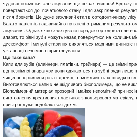
чудової посмішки, але лікування ще не закінчилося! Відразу п
повертаються до початкового стану і для закріплення результ
після брекетів. Це дуже важливий етап в ортодонтичному ліку
Багато пацієнтів надзвичайно натхнені отриманим результатом
лікування. Однак якщо знехтувати порадою ортодонта і не но
апарат, то рівні зуби можуть назад повернутися на колишнє м
дискомфорт і минулі старання виявляться марними, виникне не
установці незнімного пристосування.
Що таке капа?
Капи для зубів (елайнери, платівки, трейнери) — це знімні при
від незнімної апаратури вони одягаються на зубні ряди лише 
чищенні порожнини рота і догляді є можливість їх швидкого зн
Виготовляються капи з нешкідливого биополимера, що не викл
Біополімерний матеріал прозорий і майже непомітний при носі
виготовлення креативних пластинок з кольорового матеріалу, т
пристрої дуже подобаються дітям.