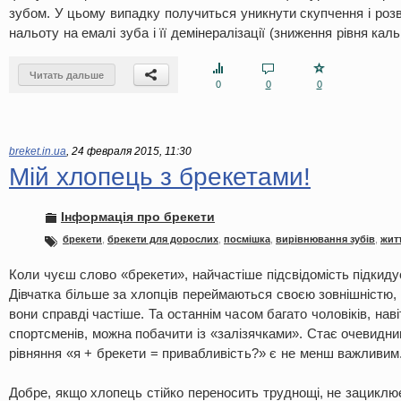
зубом. У цьому випадку получиться уникнути скупчення і розв
нальоту на емалі зуба і її демінералізації (зниження рівня каль
Читать дальше
0
0
0
breket.in.ua
,
24 февраля 2015, 11:30
Мій хлопець з брекетами!
Інформація про брекети
брекети
,
брекети для дорослих
,
посмішка
,
вирівнювання зубів
,
жит
Коли чуєш слово «брекети», найчастіше підсвідомість підкиду
Дівчатка більше за хлопців переймаються своєю зовнішністю,
вони справді частіше. Та останнім часом багато чоловіків, наві
спортсменів, можна побачити із «залізячками». Стає очевидни
рівняння «я + брекети = привабливість?» є не менш важливим
Добре, якщо хлопець стійко переносить труднощі, не зациклю