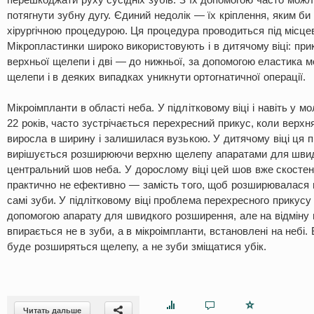
потягнути зубну дугу. Єдиний недолік — їх кріплення, яким би
хірургічною процедурою. Ця процедура проводиться під місце
Мікропластинки широко використовують і в дитячому віці: прик
верхньої щелепи і дві — до нижньої, за допомогою еластика 
щелепи і в деяких випадках уникнути ортогнатичної операції.
Мікроімпланти в області неба. У підлітковому віці і навіть у 
22 років, часто зустрічається перехресний прикус, коли верх
виросла в ширину і залишилася вузькою. У дитячому віці ця 
вирішується розширюючи верхню щелепу апаратами для швид
центральний шов неба. У дорослому віці цей шов вже скостен
практично не ефективно — замість того, щоб розширювалася 
самі зуби. У підлітковому віці проблема перехресного прикус
допомогою апарату для швидкого розширення, але на відміну в
впирається не в зуби, а в мікроімпланти, встановлені на небі.
буде розширяться щелепу, а не зуби зміщатися убік.
Читать дальше