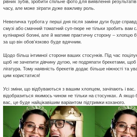
рівних зубів, зробити спільне фото для виявлення результатів
часу, але може зіграти дуже важливу роль.
Невеличка турбота у перші дня після заміни дуги буде справд
смузі або смачний томатний суп-пюре не тільки зробить вам 
кулінарної богині, але й матиме практичну сторону – хлопцю б
за що він обов'язково буде вдячним.
Щодо більш інтимної сторони ваших стосунків. Під час поцілу
щоб не зачепити дівчину дугою, не подряпати брекетами, щоб
лігатура. Тому наявність брекетів додає більше ніжності та ув
цим користатися!
Усі зміни, що відбуваються з вашим хлопцем, зачіпають і вас.
відобразиться якимось чином не тільки на стосунках. А якщо б
вас, це буде найцікавішим варіантом підтримки коханого.