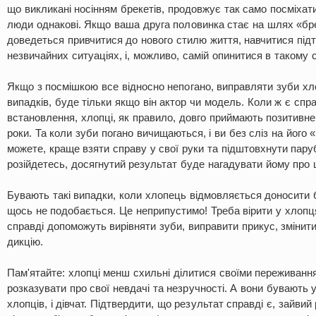
що викликані носінням брекетів, продовжує так само посміхатис
люди однакові. Якщо ваша друга половинка стає на шлях «бр
доведеться привчитися до нового стилю життя, навчитися підт
незвичайних ситуаціях, і, можливо, самій опинитися в такому 
Якщо з посмішкою все відносно непогано, виправляти зуби хл
випадків, буде тільки якщо він актор чи модель. Коли ж є спр
встановлення, хлопці, як правило, довго приймають позитивне
роки. Та коли зуби погано вичищаються, і ви без сліз на його
можете, краще взяти справу у свої руки та підштовхнути пару
розійдетесь, досягнутий результат буде нагадувати йому про ц
Бувають такі випадки, коли хлопець відмовляється доносити б
щось не подобається. Це неприпустимо! Треба вірити у хлопця
справді допоможуть вирівняти зуби, виправити прикус, змінит
дикцію.
Пам'ятайте: хлопці менш схильні ділитися своїми переживанн
розказувати про свої невдачі та незручності. А вони бувають у
хлопців, і дівчат. Підтвердити, що результат справді є, зайвий