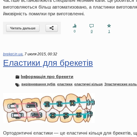
частіше встановлюють спеціальні незнімні капи. Це робиться 
виготовляються більш автоматизовано, а пластинки виготовля
ймовірність помилки при виготовленні.
Читать дальше
0
0
1
breket.in.ua
,
7 июля 2015, 00:32
Еластики для брекетів
Інформація про брекети
вирівнювання зубів
,
еластики
,
еластичні кільця
,
Эластические коль
Ортодонтичні еластики — це еластичні кільця для брекетів, 