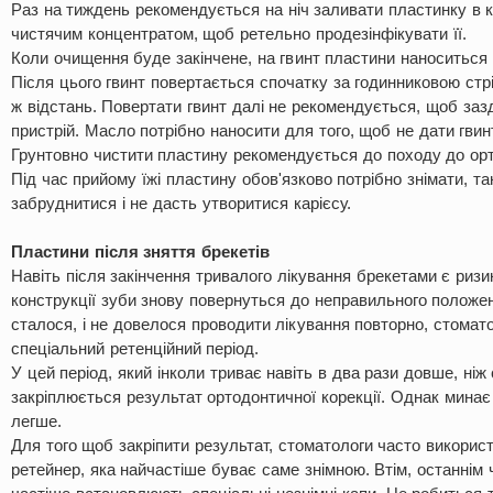
Раз на тиждень рекомендується на ніч заливати пластинку в 
чистячим концентратом, щоб ретельно продезінфікувати її.
Коли очищення буде закінчене, на гвинт пластини наноситься 
Після цього гвинт повертається спочатку за годинниковою стрі
ж відстань. Повертати гвинт далі не рекомендується, щоб заз
пристрій. Масло потрібно наносити для того, щоб не дати гвин
Грунтовно чистити пластину рекомендується до походу до ор
Під час прийому їжі пластину обов'язково потрібно знімати, та
забруднитися і не дасть утворитися карієсу.
Пластини після зняття брекетів
Навіть після закінчення тривалого лікування брекетами є ризи
конструкції зуби знову повернуться до неправильного положе
сталося, і не довелося проводити лікування повторно, стома
спеціальний ретенційний період.
У цей період, який інколи триває навіть в два рази довше, ніж
закріплюється результат ортодонтичної корекції. Однак минає
легше.
Для того щоб закріпити результат, стоматологи часто викорис
ретейнер, яка найчастіше буває саме знімною. Втім, останнім