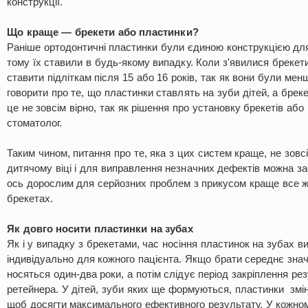
конструкції.
Що краще — брекети або пластинки?
Раніше ортодонтичні пластинки були єдиною конструкцією для
тому їх ставили в будь-якому випадку. Коли з'явилися брекет
ставити підліткам після 15 або 16 років, так як вони були ме
говорити про те, що пластинки ставлять на зуби дітей, а бре
це не зовсім вірно, так як рішення про установку брекетів аб
стоматолог.
Таким чином, питання про те, яка з цих систем краще, не зовс
дитячому віці і для виправлення незначних дефектів можна за
ось дорослим для серйозних проблем з прикусом краще все ж
брекетах.
Як довго носити пластинки на зубах
Як і у випадку з брекетами, час носіння пластинок на зубах в
індивідуально для кожного пацієнта. Якщо брати середнє знач
носяться один-два роки, а потім слідує період закріплення ре
ретейнера. У дітей, зуби яких ще формуються, пластинки змін
щоб досягти максимального ефективного результату. У кожному