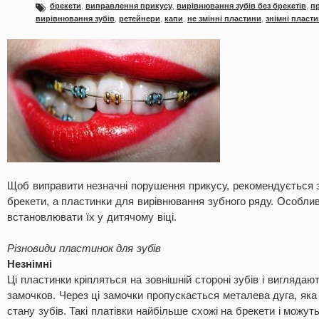
брекети
,
виправлення прикусу
,
вирівнювання зубів без брекетів
,
п
вирівнювання зубів
,
ретейнери
,
капи
,
не змінні пластини
,
знімні пласт
Щоб виправити незначні порушення прикусу, рекомендується 
брекети, а пластинки для вирівнювання зубного ряду. Особли
встановлювати їх у дитячому віці.
Різновиди пластинок для зубів
Незнімні
Ці пластинки кріпляться на зовнішній стороні зубів і виглядаю
замочков. Через ці замочки пропускається металева дуга, яка
стану зубів. Такі платівки найбільше схожі на брекети і можут