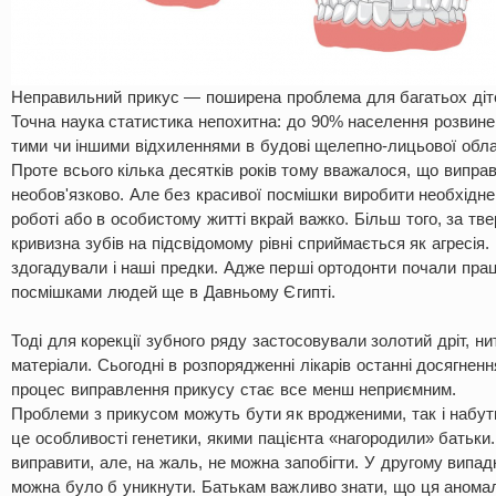
Неправильний прикус — поширена проблема для багатьох діте
Точна наука статистика непохитна: до 90% населення розвин
тими чи іншими відхиленнями в будові щелепно-лицьової обла
Проте всього кілька десятків років тому вважалося, що випра
необов'язково. Але без красивої посмішки виробити необхідн
роботі або в особистому житті вкрай важко. Більш того, за тв
кривизна зубів на підсвідомому рівні сприймається як агресія
здогадували і наші предки. Адже перші ортодонти почали пра
посмішками людей ще в Давньому Єгипті.
Тоді для корекції зубного ряду застосовували золотий дріт, ни
матеріали. Сьогодні в розпорядженні лікарів останні досягнен
процес виправлення прикусу стає все менш неприємним.
Проблеми з прикусом можуть бути як вродженими, так і набут
це особливості генетики, якими пацієнта «нагородили» батьки.
виправити, але, на жаль, не можна запобігти. У другому випа
можна було б уникнути. Батькам важливо знати, що ця анома