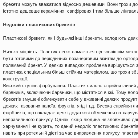
брекети можуть вважатися відносно дешевими. Вони трохи дор
істотно дешевше керамічних, сапфірових і тим більше лінгваль
Недоліки пластикових брекетів
Пластикові брекети, як і будь-які інші брекети, володіють дея
Низька міцність. Пластик легко ламається під зовнішнім механ
бути готовими до періодичних позачерговим візитам до ортодо
поламаний брекет. У деяких випадках проблема вирішується 
пластика спеціальним більш стійким матеріалом, що трохи зб
конструкції.
Високий ступінь фарбування. Пластик сильно сприйнятливий д
барвників, включаючи барвники, що містяться в їжі. Тому вол
брекетів змушені обмежувати себе у вживанні деяких продукті
деяких газованих напоїв, фруктів, ягід і т.д. Висока сприйнятл
фарбників, що накладає деякі додаткові обмеження на харчув
неправильного прикусу. Однак, якщо людина не зловживає д
харчування і не курить, то даний недолік пластикових брекетів
навіть при ретельній дієті за час виправлення прикусу пласти