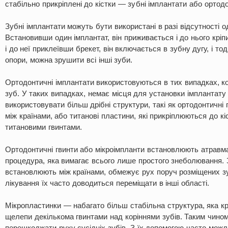
стабільно прикріплені до кістки — зубні імплантати або ортодо
Зубні імплантати можуть бути використані в разі відсутності о
Встановивши один імплантат, він приживається і до нього кріп
і до неї приклеївши брекет, він включається в зубну дугу, і тод
опори, можна зрушити всі інші зуби.
Ортодонтичні імплантати використовуються в тих випадках, ко
зуб. У таких випадках, немає місця для установки імплантату 
використовувати більш дрібні структури, такі як ортодонтичні 
між країнами, або титанові пластини, які прикріплюються до кі
титановими гвинтами.
Ортодонтичні гвинти або мікроімпланти встановлюють атравмат
процедура, яка вимагає всього лише простого знеболювання. 
встановлюють між країнами, обмежує рух поруч розміщених зу
лікування їх часто доводиться переміщати в інші області.
Мікропластинки — набагато більш стабільна структура, яка кр
щелепи декількома гвинтами над коріннями зубів. Таким чином
перешкоджати руху сусідніх зубів. З їх допомогою часто можл