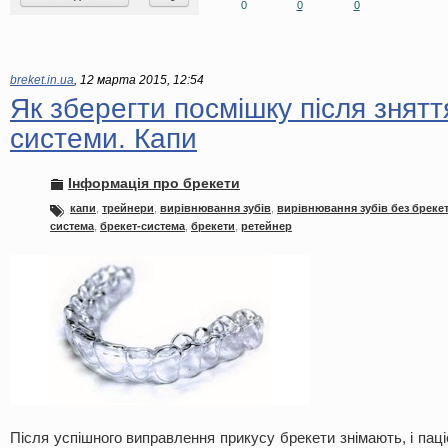
0
0
0
breket.in.ua
,
12 марта 2015, 12:54
Як зберегти посмішку після знятт
системи. Капи
Інформація про брекети
капи
,
трейнери
,
вирівнювання зубів
,
вирівнювання зубів без брекет
система
,
брекет-система
,
брекети
,
ретейнер
Після успішного виправлення прикусу брекети знімають, і пац