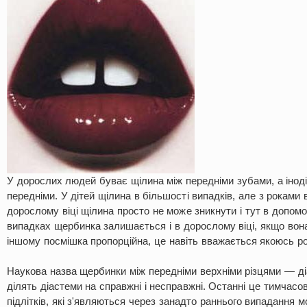
У дорослих людей буває щілина між передніми зубами, а іноді 
передніми. У дітей щілина в більшості випадків, але з роками 
дорослому віці щілина просто не може зникнути і тут в допомо
випадках щербинка залишається і в дорослому віці, якщо вона
іншому посмішка пропорційна, це навіть вважається якоюсь р
Наукова назва щербинки між передніми верхніми різцями — д
ділять діастеми на справжні і несправжні. Останні це тимчасов
підлітків, які з'являються через занадто раннього випадання м