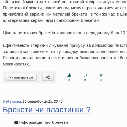
тій чи іншій мірі втратять свій початковий колір і стануть мен
Пластикові брекети, таким чином, можуть розглядатися як ес
привабливий варіант, ніж металеві брекети і в той же час в ц
альтернатива керамічним і сапфіровим брекетам.
Ціна пластикових брекетів коливається в середньому біля 10 т
Ефективність і терміни лікування прикусу за допомогою пласт
залишаються такими ж, як і у випадку використання інших вес
Різниця полягає лише в естетичних побажаннях пацієнта і йог
можливостях.
Читать дальше
0
0
0
breket.in.ua
,
15 сентября 2015, 23:45
Брекети чи пластинки ?
Інформація про брекети