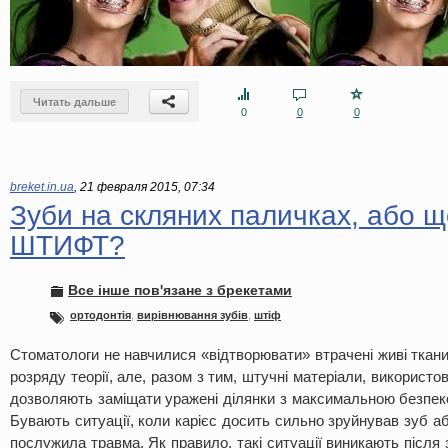
Читать дальше
0
0
0
breket.in.ua
,
21 февраля 2015, 07:34
Зуби на скляних паличках, або щ
ШТИФТ?
Все інше пов'язане з брекетами
ортодонтія
,
вирівнювання зубів
,
штіф
Стоматологи не навчилися «відтворювати» втрачені живі ткани
розряду теорії, але, разом з тим, штучні матеріали, використов
дозволяють заміщати уражені ділянки з максимальною безпек
Бувають ситуації, коли карієс досить сильно зруйнував зуб 
послужила травма. Як правило, такі ситуації виникають після 