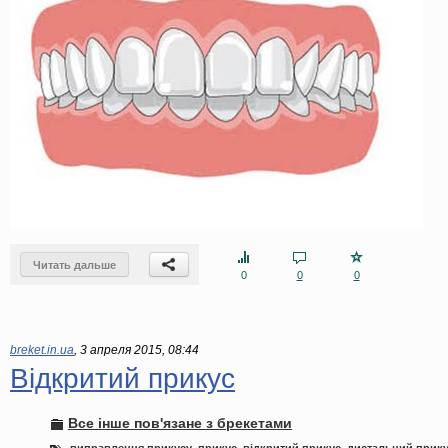
Читать дальше
0
0
0
breket.in.ua
,
3 апреля 2015, 08:44
Відкритий прикус
Все інше пов'язане з брекетами