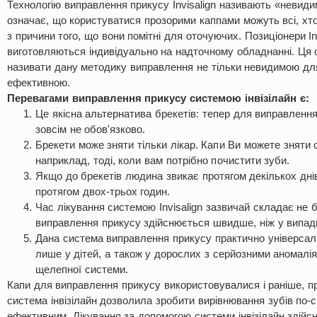
Технологію виправлення прикусу Invisalign називають «невид
означає, що користуватися прозорими каппами можуть всі, хто
з причини того, що вони помітні для оточуючих. Позиціонери In
виготовляються індивідуально на надточному обладнанні. Ця
називати дану методику виправлення не тільки невидимою для
ефективною.
Перевагами виправлення прикусу системою інвізілайн є:
Це якісна альтернатива брекетів: тепер для виправленн
зовсім не обов'язково.
Брекети може зняти тільки лікар. Капи Ви можете зняти 
наприклад, тоді, коли вам потрібно почистити зуби.
Якщо до брекетів людина звикає протягом декількох днів,
протягом двох-трьох годин.
Час лікування системою Invisalign зазвичай складає не б
виправлення прикусу здійснюється швидше, ніж у випад
Дана система виправлення прикусу практично універсал
лише у дітей, а також у дорослих з серйозними аномалія
щелепної системи.
Капи для виправлення прикусу використовувалися і раніше, пр
система інвізілайн дозволила зробити вирівнювання зубів по
ефективним. Лікування за допомогою системи інвізілайн здійс