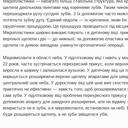
Мікропластинки — набагато більш стабільна структура, яка кр
щелепи декількома гвинтами над коріннями зубів. Таким чином
перешкоджати руху сусідніх зубів. З їх допомогою часто можл
потягнути зубну дугу. Єдиний недолік — їх кріплення, яким би
хірургічною процедурою. Ця процедура проводиться під місце
Мікропластинки широко використовують і в дитячому віці: прик
верхньої щелепи і дві — до нижньої, за допомогою еластика 
щелепи і в деяких випадках уникнути ортогнатичної операції.
Мікроімпланти в області неба. У підлітковому віці і навіть у 
22 років, часто зустрічається перехресний прикус, коли верх
виросла в ширину і залишилася вузькою. У дитячому віці ця 
вирішується розширюючи верхню щелепу апаратами для швид
центральний шов неба. У дорослому віці цей шов вже скостен
практично не ефективно — замість того, щоб розширювалася 
самі зуби. У підлітковому віці проблема перехресного прикус
допомогою апарату для швидкого розширення, але на відміну в
впирається не в зуби, а в мікроімпланти, встановлені на небі.
буде розширяться щелепу, а не зуби зміщатися убік.