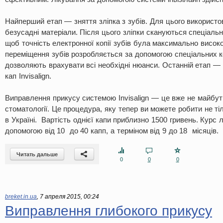
Найперший етап — зняття зліпка з зубів. Для цього використо
безусадні матеріали. Після цього зліпки скануються спеціаль
щоб точність електронної копії зубів була максимально висок
переміщення зубів розробляється за допомогою спеціальних 
дозволяють врахувати всі необхідні нюанси. Останній етап — 
кап Invisalign.
Виправлення прикусу системою Invisalign — це вже не майбут
стоматології. Це процедура, яку тепер ви можете робити не ті
в Україні. Вартість однієї капи приблизно 1500 гривень. Курс
допомогою від 10 до 40 капп, а терміном від 9 до 18 місяців.
Читать дальше
0
0
0
breket.in.ua
,
7 апреля 2015, 00:24
Виправлення глибокого прикусу