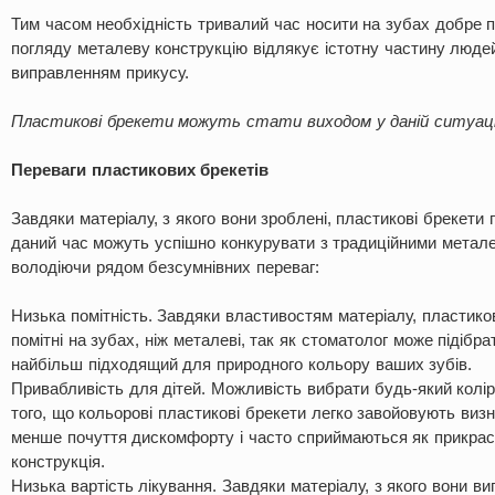
Тим часом необхідність тривалий час носити на зубах добре 
погляду металеву конструкцію відлякує істотну частину люде
виправленням прикусу.
Пластикові брекети можуть стати виходом у даній ситуаці
Переваги пластикових брекетів
Завдяки матеріалу, з якого вони зроблені, пластикові брекети 
даний час можуть успішно конкурувати з традиційними метал
володіючи рядом безсумнівних переваг:
Низька помітність. Завдяки властивостям матеріалу, пластико
помітні на зубах, ніж металеві, так як стоматолог може підібрат
найбільш підходящий для природного кольору ваших зубів.
Привабливість для дітей. Можливість вибрати будь-який колір
того, що кольорові пластикові брекети легко завойовують виз
менше почуття дискомфорту і часто сприймаються як прикрас
конструкція.
Низька вартість лікування. Завдяки матеріалу, з якого вони ви