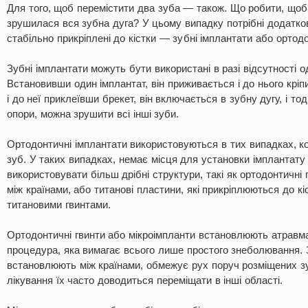
Для того, щоб перемістити два зуба — також. Що робити, щоб
зрушилася вся зубна дуга? У цьому випадку потрібні додатков
стабільно прикріплені до кістки — зубні імплантати або ортодо
Зубні імплантати можуть бути використані в разі відсутності о
Встановивши один імплантат, він приживається і до нього кріп
і до неї приклеївши брекет, він включається в зубну дугу, і тод
опори, можна зрушити всі інші зуби.
Ортодонтичні імплантати використовуються в тих випадках, ко
зуб. У таких випадках, немає місця для установки імплантату 
використовувати більш дрібні структури, такі як ортодонтичні 
між країнами, або титанові пластини, які прикріплюються до кі
титановими гвинтами.
Ортодонтичні гвинти або мікроімпланти встановлюють атравмат
процедура, яка вимагає всього лише простого знеболювання. 
встановлюють між країнами, обмежує рух поруч розміщених зу
лікування їх часто доводиться переміщати в інші області.