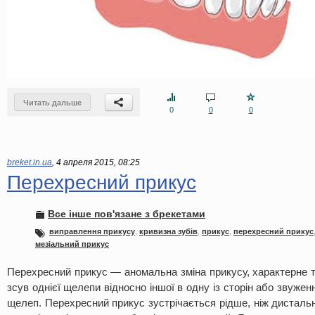
Читать дальше
0
0
0
breket.in.ua
,
4 апреля 2015, 08:25
Перехресний прикус
Все інше пов'язане з брекетами
виправлення прикусу
,
кривизна зубів
,
прикус
,
перехресний прикус
мезіальний прикус
Перехресний прикус — аномальна зміна прикусу, характерне т
зсув однієї щелепи відносно іншої в одну із сторін або звуженн
щелеп. Перехресний прикус зустрічається рідше, ніж дисталь