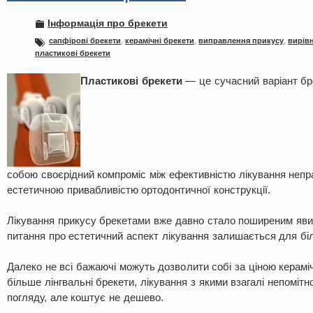
Інформація про брекети
сапфірові брекети
,
керамічні брекети
,
виправлення прикусу
,
вирів
пластикові брекети
П
ластикові брекети
— це сучасний варіант бр
собою своєрідний компроміс між ефективністю лікування непр
естетичною привабливістю ортодонтичної конструкції.
Лікування прикусу брекетами вже давно стало поширеним яви
питання про естетичний аспект лікування залишається для бі
Далеко не всі бажаючі можуть дозволити собі за ціною керамічн
більше лінгвальні брекети, лікування з якими взагалі непомітн
погляду, але коштує не дешево.