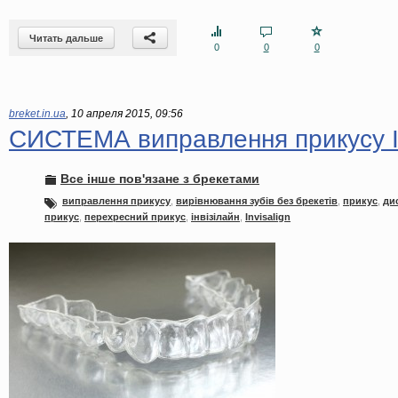
Читать дальше
0
0
0
breket.in.ua
,
10 апреля 2015, 09:56
СИСТЕМА виправлення прикусу 
Все інше пов'язане з брекетами
виправлення прикусу
,
вирівнювання зубів без брекетів
,
прикус
,
ди
прикус
,
перехресний прикус
,
інвізілайн
,
Invisalign