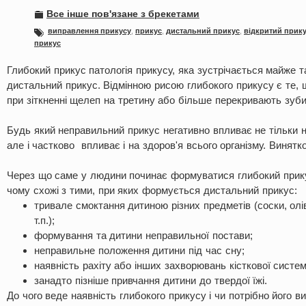
Все інше пов'язане з брекетами
виправлення прикусу
,
прикус
,
дистальний прикус
,
відкритий прик
прикус
Глибокий прикус патологія прикусу, яка зустрічається майже т
дистальний прикус. Відмінною рисою глибокого прикусу є те, 
при зіткненні щелеп на третину або більше перекривають зуби
Будь який неправильний прикус негативно впливає не тільки на
але і частково впливає і на здоров'я всього організму. Винятко
Через що саме у людини починає формуватися глибокий прик
чому схожі з тими, при яких формується дистальний прикус:
тривале смоктання дитиною різних предметів (соски, олів
т.п.);
формування та дитини неправильної постави;
неправильне положення дитини під час сну;
наявність рахіту або інших захворювань кісткової систем
занадто пізніше привчання дитини до твердої їжі.
До чого веде наявність глибокого прикусу і чи потрібно його 