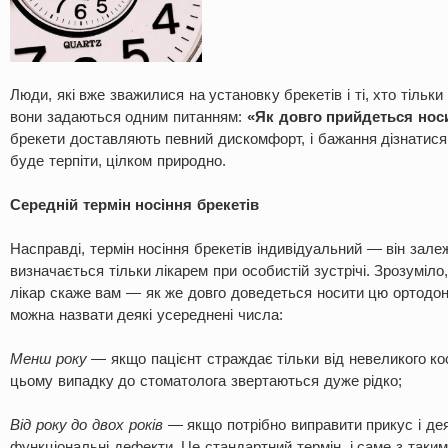
Люди, які вже зважилися на установку брекетів і ті, хто тільк
вони задаються одним питанням:
«Як довго прийдеться нос
брекети доставляють певний дискомфорт, і бажання дізнатися,
буде терпіти, цілком природно.
Середній термін носіння брекетів
Насправді, термін носіння брекетів індивідуальний — він залеж
визначається тільки лікарем при особистій зустрічі. Зрозуміло
лікар скаже вам — як же довго доведеться носити цю ортодон
можна назвати деякі усереднені числа:
Менш року
— якщо пацієнт страждає тільки від невеликого ко
цьому випадку до стоматолога звертаються дуже рідко;
Від року до двох років
— якщо потрібно виправити прикус і дея
функціональні дефекти. Це стандартний термін, і саме з так