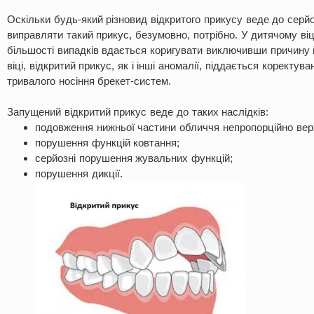
Оскільки будь-який різновид відкритого прикусу веде до серй
виправляти такий прикус, безумовно, потрібно. У дитячому віц
більшості випадків вдається коригувати виключивши причину 
віці, відкритий прикус, як і інші аномалії, піддається коректув
тривалого носіння брекет-систем.
Запущений відкритий прикус веде до таких наслідків:
подовження нижньої частини обличчя непропорційно верх
порушення функцій ковтання;
серйозні порушення жувальних функцій;
порушення дикції.