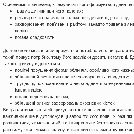
Основними причинами, в результаті чого формується дана пато
травма дитини при його пологах;
регулярне неправильно положення дитини під час сну;
захворювання, пов'язані з рахітом; занадто тривала змін
корінні;
погана спадковість.
До чого веде мезіальний прикус і чи потрібно його виправлят
такий прикус потрібно, тому його наслідки досить негативні. Д
такого прикусу відносяться:
помітні порушення форми обличчя, особливо його нижньо
збільшений ризик виникнення захворювань пародонту;
труднощі, пов'язані навіть з нескладним протезуванням з
імплантацією;
погане пережовування їжі;
збільшені ризики захворювань скроневих кісток.
Виправляти мезіальний прикус анітрохи не легше, ніж дисталь
важливим є ще в дитячому віці запобігти його появі. У разі як
розвиватися, як мезіальний, то і виправляти його значно легш
ранньому етапі можна вплинути на швидкість розвитку кістко