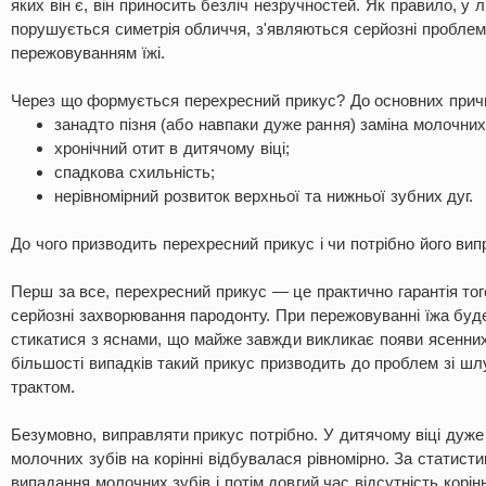
яких він є, він приносить безліч незручностей. Як правило, у 
порушується симетрія обличчя, з'являються серйозні проблеми
пережовуванням їжі.
Через що формується перехресний прикус? До основних причи
занадто пізня (або навпаки дуже рання) заміна молочних
хронічний отит в дитячому віці;
спадкова схильність;
нерівномірний розвиток верхньої та нижньої зубних дуг.
До чого призводить перехресний прикус і чи потрібно його ви
Перш за все, перехресний прикус — це практично гарантія то
серйозні захворювання пародонту. При пережовуванні їжа буд
стикатися з яснами, що майже завжди викликає появи ясенних
більшості випадків такий прикус призводить до проблем зі ш
трактом.
Безумовно, виправляти прикус потрібно. У дитячому віці дуже
молочних зубів на корінні відбувалася рівномірно. За статист
випадання молочних зубів і потім довгий час відсутність корі