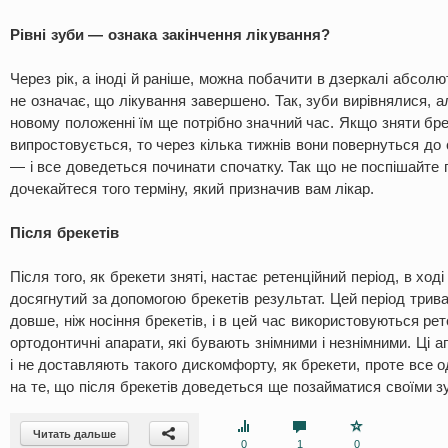
Рівні зуби — ознака закінчення лікування?
Через рік, а іноді й раніше, можна побачити в дзеркалі абсолю
не означає, що лікування завершено. Так, зуби вирівнялися, а
новому положенні їм ще потрібно значний час. Якщо зняти бре
випростовується, то через кілька тижнів вони повернуться до
— і все доведеться починати спочатку. Так що не поспішайте п
дочекайтеся того терміну, який призначив вам лікар.
Після брекетів
Після того, як брекети зняті, настає ретенційний період, в ход
досягнутий за допомогою брекетів результат. Цей період трив
довше, ніж носіння брекетів, і в цей час використовуються ре
ортодонтичні апарати, які бувають знімними і незнімними. Ці а
і не доставляють такого дискомфорту, як брекети, проте все 
на те, що після брекетів доведеться ще позайматися своїми з
Читать дальше
0
1
0