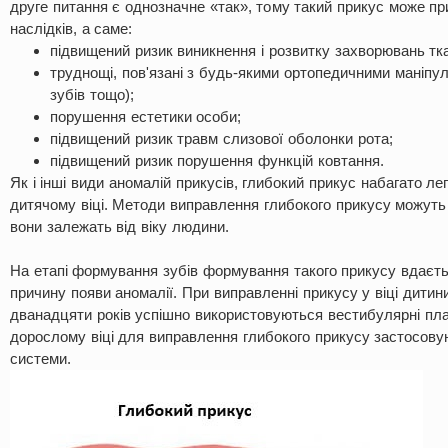
друге питання є однозначне «так», тому такий прикус може п
наслідків, а саме:
підвищений ризик виникнення і розвитку захворювань тк
труднощі, пов'язані з будь-якими ортопедичними маніпу
зубів тощо);
порушення естетики особи;
підвищений ризик травм слизової оболонки рота;
підвищений ризик порушення функцій ковтання.
Як і інші види аномалій прикусів, глибокий прикус набагато ле
дитячому віці. Методи виправлення глибокого прикусу можуть 
вони залежать від віку людини.
На етапі формування зубів формування такого прикусу вдаєть
причину появи аномалії. При виправленні прикусу у віці дитин
дванадцяти років успішно використовуються вестибулярні плас
дорослому віці для виправлення глибокого прикусу застосову
системи.