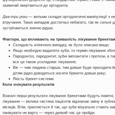
зазвичай звертаються до ортодонта;
Два-три роки
— вельми складні ортодонтичні маніпуляції з нео
втручання. Таких випадків достатньо небагато, так як сильні
зустрічаються значно рідше.
Фактори, що впливають на тривалість лікування брекетам
Складність клінічного випадку, як було описано вище;
Якщо необхідно видаляти зуби, то термін лікування збі
Пародонтоз, пародонтит, зубні імплантати і протези, а 
все це також ускладнює лікування;
Вік — чим людина старша, тим довше буде проходити йо
дітям рідко доводиться носити брекети довше року;
Якість брекет-системи.
Коли очікувати результатів
Взагалі перші результати лікування брекетами будуть помітні, 
лікування — велика частина пацієнтів відзначає зміну в зубн
місяців. Втім, трапляється й так, що зуби візуально стають на
панікувати не варто — через деякий час це пройде.