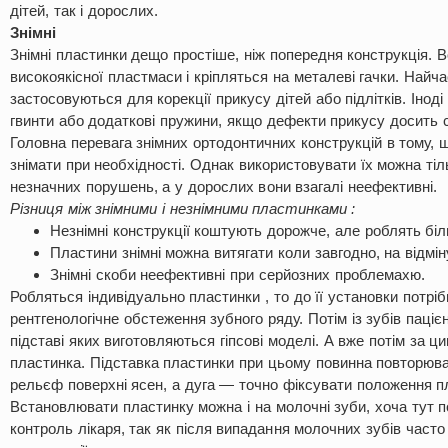
дітей, так і дорослих.
Знімні
Знімні пластинки дещо простіше, ніж попередня конструкція. 
високоякісної пластмаси і кріпляться на металеві гачки. Найча
застосовуються для корекції прикусу дітей або підлітків. Інод
гвинти або додаткові пружини, якщо дефекти прикусу досить с
Головна перевага знімних ортодонтичних конструкцій в тому, 
знімати при необхідності. Однак використовувати їх можна тіл
незначних порушень, а у дорослих вони взагалі неефективні.
Різниця між знімними і незнімними пластинками :
Незнімні конструкції коштують дорожче, але роблять біл
Пластини знімні можна витягати коли завгодно, на відмін
Знімні скоби неефективні при серйозних проблемахю.
Робляться індивідуально пластинки , то до її установки потрі
рентгенологічне обстеження зубного ряду. Потім із зубів паціє
підставі яких виготовляються гіпсові моделі. А вже потім за 
пластинка. Підставка пластинки при цьому повинна повторюва
рельєф поверхні ясен, а дуга — точно фіксувати положення п
Встановлювати пластинку можна і на молочні зуби, хоча тут 
контроль лікаря, так як після випадання молочних зубів часто