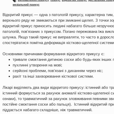
виправлення прикусу
,
прикус
,
відкритий прикус
,
дистальний прик
мезіальний прикус
Відкритий прикус — одна з патологій прикусу, характерна тим,
верхнього ряду не змикаються при змиканні щелеп. З точки з
відкритий прикус приносить людині набагато більше незручнос
патологій, пов'язаних з прикусом. Погано пережована їжа вик
шлунка. Якщо такий прикус не виправляти, то часто в доросло
спостерігатися помітна деформація кістково-щелепної системи
Основними причинами формування відкритого прикусу є:
тривале смоктання дитиною соски або будь-яких інших 
пухлинні утворення на мові;
серйозні проблеми, пов'язані з диханням через ніс;
рахіт та інші захворювання кісткової системи.
Лікарі виділяють два види відкритого прикусу: істинний або т
істинний формується за рахунок аномалії кістково-щелепної си
ознаки), то травматичний за рахунок зловживання певними з
постійне смоктання соски або пальця). Істинний відкритий пр
піддається набагато складніше, ніж травматичний.