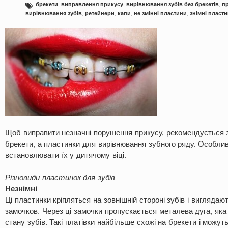
брекети
,
виправлення прикусу
,
вирівнювання зубів без брекетів
,
п
вирівнювання зубів
,
ретейнери
,
капи
,
не змінні пластини
,
знімні пласт
Щоб виправити незначні порушення прикусу, рекомендується 
брекети, а пластинки для вирівнювання зубного ряду. Особли
встановлювати їх у дитячому віці.
Різновиди пластинок для зубів
Незнімні
Ці пластинки кріпляться на зовнішній стороні зубів і виглядаю
замочков. Через ці замочки пропускається металева дуга, яка
стану зубів. Такі платівки найбільше схожі на брекети і можут