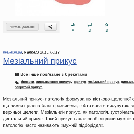
Читать дальше
0
0
0
breket.in.ua
,
6 апреля 2015, 00:19
Мезіальний прикус
Все інше пов'язане з брекетами
брекети
,
виправлення прикусу
,
прикус
,
мезіальний прикус
,
дистал
закритий прикус
Мезіальний прикус- патологія формування кістково-щелепної 
що нижня щелепа більш розвинена, тобто вона є висунутою в
верхньої щелепи. Мезіальний прикус, як патологія, зустрічаєть
дистальний прикус. Такий прикус надає особі людини мужність
патологію часто називають «мужній підборіддя».