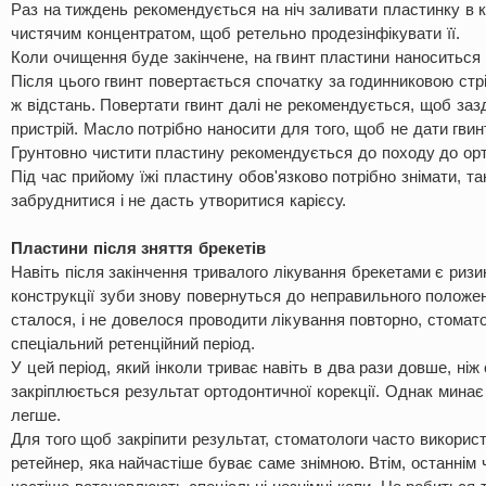
Раз на тиждень рекомендується на ніч заливати пластинку в 
чистячим концентратом, щоб ретельно продезінфікувати її.
Коли очищення буде закінчене, на гвинт пластини наноситься 
Після цього гвинт повертається спочатку за годинниковою стрі
ж відстань. Повертати гвинт далі не рекомендується, щоб заз
пристрій. Масло потрібно наносити для того, щоб не дати гвин
Грунтовно чистити пластину рекомендується до походу до ор
Під час прийому їжі пластину обов'язково потрібно знімати, та
забруднитися і не дасть утворитися карієсу.
Пластини після зняття брекетів
Навіть після закінчення тривалого лікування брекетами є ризи
конструкції зуби знову повернуться до неправильного положе
сталося, і не довелося проводити лікування повторно, стома
спеціальний ретенційний період.
У цей період, який інколи триває навіть в два рази довше, ніж
закріплюється результат ортодонтичної корекції. Однак минає
легше.
Для того щоб закріпити результат, стоматологи часто викорис
ретейнер, яка найчастіше буває саме знімною. Втім, останнім