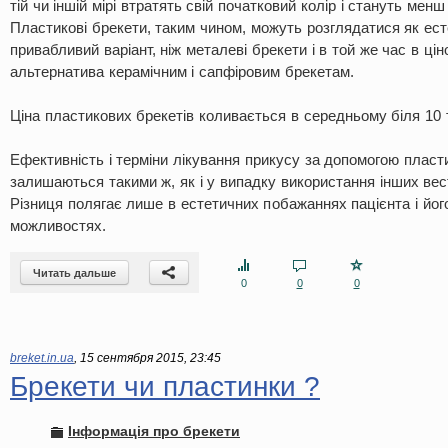
тій чи іншій мірі втратять свій початковий колір і стануть мен
Пластикові брекети, таким чином, можуть розглядатися як ес
привабливий варіант, ніж металеві брекети і в той же час в ц
альтернатива керамічним і сапфіровим брекетам.
Ціна пластикових брекетів коливається в середньому біля 10 т
Ефективність і терміни лікування прикусу за допомогою пласт
залишаються такими ж, як і у випадку використання інших вес
Різниця полягає лише в естетичних побажаннях пацієнта і йог
можливостях.
Читать дальше
0
0
0
breket.in.ua
,
15 сентября 2015, 23:45
Брекети чи пластинки ?
Інформація про брекети