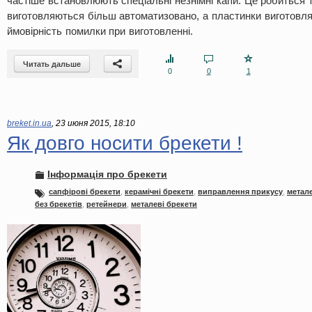
частіше встановлюють спеціальні незнімні капи. Це робиться 
виготовляються більш автоматизовано, а пластинки виготовля
ймовірність помилки при виготовленні.
Читать дальше
0
0
1
breket.in.ua
,
23 июня 2015, 18:10
Як довго носити брекети !
Інформація про брекети
сапфірові брекети
,
керамічні брекети
,
виправлення прикусу
,
метале
без брекетів
,
ретейнери
,
металеві брекети