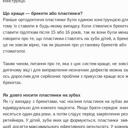
конструкції.
Що краще — брекети або пластинки?
Раніше ортодонтичні пластинки були єдиною конструкцією для
тому їх ставили в будь-якому випадку. Коли з'явилися брекет
ставити підліткам після 15 або 16 років, так як вони були ме
говорити про те, що пластинки ставлять на зуби дітей, а бре
це не зовсім вірно, так як рішення про установку брекетів аб
стоматолог.
Таким чином, питання про те, яка з цих систем краще, не зовс
дитячому віці і для виправлення незначних дефектів можна за
ось дорослим для серйозних проблем з прикусом краще все ж
брекетах.
Як довго носити пластинки на зубах
Як і у випадку з брекетами, час носіння пластинок на зубах в
індивідуально для кожного пацієнта. Якщо брати середнє знач
носяться один-два роки, а потім слідує період закріплення ре
ретейнера. У дітей, зуби яких ще формуються, пластинки змін
щоб досягти максимального ефективного результату. У кожному