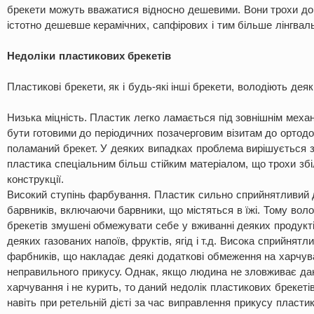
брекети можуть вважатися відносно дешевими. Вони трохи дор
істотно дешевше керамічних, сапфірових і тим більше лінгваль
Недоліки пластикових брекетів
Пластикові брекети, як і будь-які інші брекети, володіють дея
Низька міцність. Пластик легко ламається під зовнішнім механ
бути готовими до періодичних позачерговим візитам до ортодо
поламаний брекет. У деяких випадках проблема вирішується 
пластика спеціальним більш стійким матеріалом, що трохи зб
конструкції.
Високий ступінь фарбування. Пластик сильно сприйнятливий д
барвників, включаючи барвники, що містяться в їжі. Тому вол
брекетів змушені обмежувати себе у вживанні деяких продукті
деяких газованих напоїв, фруктів, ягід і т.д. Висока сприйнятл
фарбників, що накладає деякі додаткові обмеження на харчув
неправильного прикусу. Однак, якщо людина не зловживає д
харчування і не курить, то даний недолік пластикових брекетів
навіть при ретельній дієті за час виправлення прикусу пласти