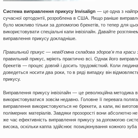
Система виправлення прикусу Invisalign
— це одна з найпро
сучасної ортодонтії, розроблена в США. Якщо раніше виправл
було можливо тільки за допомогою брекетів, то тепер для ць
використовувати спеціальні капи інвізілайн. Давайте розглян
виправлення прикусу докладніше.
Правильний прикус — невід'ємна складова здоров'я та краси з
правильний прикус, мріють практично всі. Однак його виправ
брекетів — процес довгий і досить трудомісткий. Коли людина
доведеться носити два роки, то в ряді випадку він відмовляєт
прикусу.
Виправлення прикусу інвізілайн — це революційна методика в 
використовуватися зовсім недавно. Головне її перевага поляга
виправлення використовуються не брекети, а капи, які виготов
полімерних матеріалів. Завдяки прозорості вони абсолютно не 
же час ефективність виправлення прикусу за допомогою систем
висока, оскільки каппа здійснює позиціюнування кожного зуба