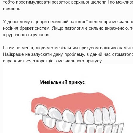
тобто простимулювати розвиток верхньої щелепи і по можливо
нижньої.
У дорослому віці при несильній патології щелеп при мезиаль
носіння брекет систем. Якщо патологія є сильно вираженою, 
хірургічного втручання.
І, тим не менш, людям з мезіальним прикусом важливо пам'ята
Найкраще не запускати дану проблему, в даний час стоматолог
справляється з корекцією мезиального прикусу.