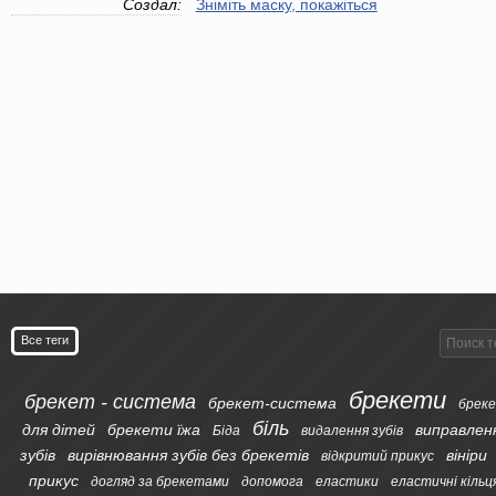
Создал:
Зніміть маску, покажіться
Все теги
брекети
брекет - система
брекет-система
бреке
біль
для дітей
брекети їжа
виправлен
Біда
видалення зубів
зубів
вирівнювання зубів без брекетів
вініри
відкритий прикус
прикус
догляд за брекетами
допомога
еластики
еластичні кільц