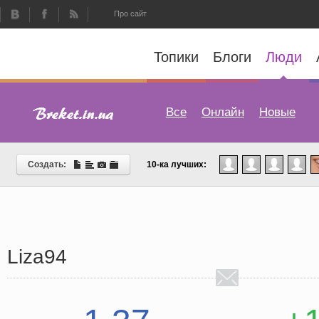
Про сайт
Топики
Блоги
Люди
Все
Онлайн
Новые
Создать:
10-ка лучших:
Liza94