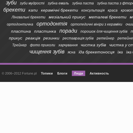
зуби
зуби мудрості
зубна емаль
зубна паста
зубна паста з фтор
брекети
капи
керамічні брекети
консультація
краса
кровот
мезіальний прикус
металеві брекети
м
Лінгвальні брекети
ортодонтія
ортодонтична
ортопедичні вініри з кераміки
очи
поради
пластина
пластинка
п
порошок для чищення зубів
прикус
реакція
резинки
реставрація зубів
ретейнер
ретейне
чистка зубів
чистка у с
Трейнер
фото приколи
харчування
чищення зубів
їда брекетоносця
ясна
їжа
їжа
© 2006–2012 Fortune.pl
Топики
Блоги
Люди
Активность