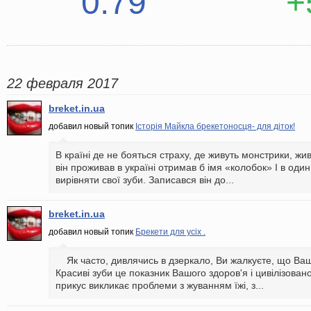
0.79
+
22 февраля 2017
breket.in.ua
добавил новый топик
Історія Майкла брекетоносця- для діток!
В країні де не бояться страху, де живуть монстрики, жи
він проживав в україні отримав б імя «колобок» І в оди
вирівняти свої зуби. Записався він до...
breket.in.ua
добавил новый топик
Брекети для усіх .
Як часто, дивлячись в дзеркало, Ви жалкуєте, що Ваші
Красиві зуби це показник Вашого здоров'я і цивілізован
прикус викликає проблеми з жуванням їжі, з...