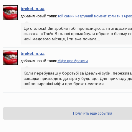
breket.in.ua
добавил новый топик
Той самий незручний момент, коли ти з бреке
Це сталось! Він зробив тобі пропозицію, а ти зі щасли
сказала: «Так!» В голові промайнули образи в білому ве
ночі медового місяця, і ти вже почала...
breket.in.ua
добавил новый топик
Міфи про брекети
Коли перебуваєш у боротьбі за ідеальні зуби, переживан
випадки призводять до віри у будь-що. Для прикладу до
найпоширеніші міфи про брекет-системи....
Получить ещё события ↓