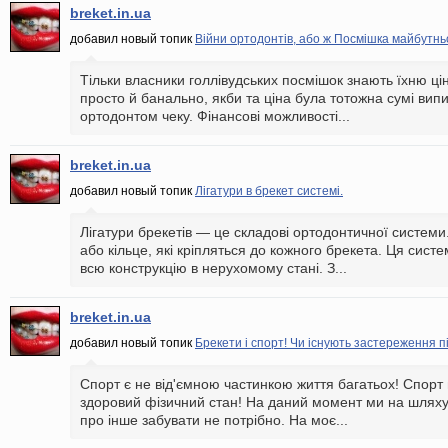
breket.in.ua
добавил новый топик
Війни ортодонтів, або ж Посмішка майбутнь
Тільки власники голлівудських посмішок знають їхню цін
просто й банально, якби та ціна була тотожна сумі ви
ортодонтом чеку. Фінансові можливості...
breket.in.ua
добавил новый топик
Лігатури в брекет системі.
Лігатури брекетів — це складові ортодонтичної системи
або кільце, які кріпляться до кожного брекета. Ця сис
всю конструкцію в нерухомому стані. З...
breket.in.ua
добавил новый топик
Брекети і спорт! Чи існують застереження п
Спорт є не від'ємною частинкою життя багатьох! Спорт ц
здоровий фізичний стан! На даний момент ми на шляху 
про інше забувати не потрібно. На моє...