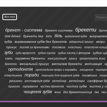
Все теги
брекети
брекет - система
брекет-система
бреке
біль
для дітей
брекети їжа
виправлен
Біда
видалення зубів
зубів
вирівнювання зубів без брекетів
вініри
відкритий прикус
прикус
догляд за брекетами
допомога
еластики
еластичні кільц
зуби
зубна щ
зуби мудрості
зубна паста
зубна паста з фтором
капи
керамічні брекети
консультація
краса
кровоточать ясна
мезіальний прикус
металеві брекети
мотивація
о
брекети
ортодонтія
ортопедичні вініри з кераміки
очищення
перехре
поради
пластинка
посмішка
порошок для чищення зубів
пошк
резинки
сапфірові 
реставрація зубів
ретейнер
ретейнери
чистка зубів
чистка у 
приколи
харчування
чистка брекетів
чищення зубів
їда брекетоносця
ясна
їжа
їжа