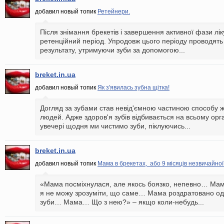
добавил новый топик
Ретейнери.
Після знімання брекетів і завершення активної фази лі
ретенційний період. Упродовж цього періоду проводять 
результату, утримуючи зуби за допомогою...
breket.in.ua
добавил новый топик
Як з'явилась зубна щітка!
Догляд за зубами став невід'ємною частиною способу ж
людей. Адже здоров'я зубів відбивається на всьому орган
увечері щодня ми чистимо зуби, піклуючись...
breket.in.ua
добавил новый топик
Мама в брекетах, або 9 місяців незвичайної
«Мама посміхнулася, але якось боязко, непевно… Мама
я не можу зрозуміти, що саме… Мама роздратовано од
зуби… Мама… Що з нею?» – якщо коли-небудь...