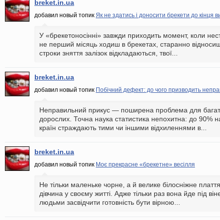
breket.in.ua
добавил новый топик
Як не здатись і доносити брекети до кінця 
У «брекетоносінні» завжди приходить момент, коли нест
не перший місяць ходиш в брекетах, старанно відноси
строки зняття залізок відкладаються, твої...
breket.in.ua
добавил новый топик
Побічний дефект: до чого призводить непр
Неправильний прикус — поширена проблема для багать
дорослих. Точна наука статистика непохитна: до 90% 
країн страждають тими чи іншими відхиленнями в...
breket.in.ua
добавил новый топик
Моє прекрасне «брекетне» весілля
Не тільки маленьке чорне, а й велике білосніжне платт
дівчина у своєму житті. Адже тільки раз вона йде під ві
людьми засвідчити готовність бути вірною...