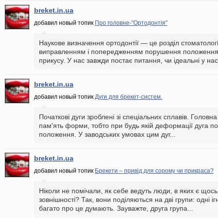
breket.in.ua
добавил новый топик
Про головне-"Ортодонтія"
Наукове визначення ортодонтії — це розділ стоматолог
виправленням і попередженням порушення положення з
прикусу. У нас завжди постає питання, чи ідеальні у нас.
breket.in.ua
добавил новый топик
Дуги для брекет-систем.
Початкові дуги зроблені зі спеціальних сплавів. Головна
пам'ять форми, тобто при будь якій деформації дуга п
положення. У заводських умовах цим дуг...
breket.in.ua
добавил новый топик
Брекети – привід для сорому чи прикраса?
Ніколи не помічали, як себе ведуть люди, в яких є щос
зовнішності? Так, вони поділяються на дві групи: одні іг
багато про це думають. Зауважте, друга група...