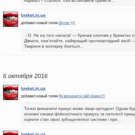
нарешті – сталося: тобі встановили брекети...
breket.in.ua
добавил новый топик
Шутки ))))
:-D Не на того напала! — Кричав хлопчик у брекетах 
Дівчата, пам'ятайте, найкращий протизаплідний засіб - 
Тварини в зоопарку бояться...
6 октября 2016
breket.in.ua
добавил новый топик
Як визначити свій прикус?!
Точно визначити прикус може лікар-ортодонт. Однак б
основні ознаки фізіологічного прикусу та патології при
оцінити стан своєї зубощелепної системи і при...
breket.in.ua