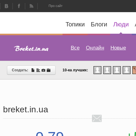
Про сайт
Топики
Блоги
Люди
Все
Онлайн
Новые
Создать:
10-ка лучших:
breket.in.ua