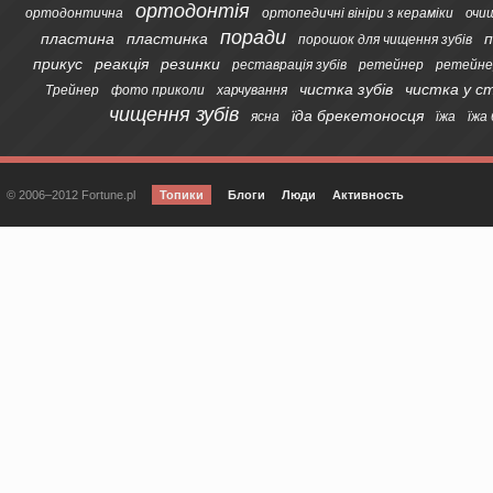
ортодонтія
ортодонтична
ортопедичні вініри з кераміки
очи
поради
пластина
пластинка
п
порошок для чищення зубів
прикус
реакція
резинки
реставрація зубів
ретейнер
ретейне
чистка зубів
чистка у с
Трейнер
фото приколи
харчування
чищення зубів
їда брекетоносця
ясна
їжа
їжа
© 2006–2012 Fortune.pl
Топики
Блоги
Люди
Активность