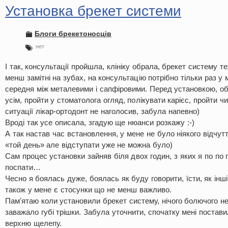
Установка брекет системи
Блоги брекетоносців
нет
І так, консультації пройшла, клініку обрала, брекет систему т
менш замітні на зубах, на консультацію потрібно тільки раз у м
середня між металевими і сапфіровими. Перед установкою, об
усім, пройти у стоматолога огляд, полікувати карієс, пройти ч
ситуації лікар-ортодонт не наголосив, забула напевно)
Вроді так усе описала, згадую ще нюанси розкажу :-)
А так настав час встановлення, у мене не було ніякого відчут
«той день» але відступати уже не можна було)
Сам процес установки зайняв біля двох годин, з яких я по по
поспати…
Чесно я боялась дуже, боялась як буду говорити, їсти, як інші
також у мене є стосунки що не менш важливо.
Пам'ятаю коли установили брекет систему, нічого болючого н
заважало губі трішки. Забула уточнити, спочатку мені постави
верхню щелепу.