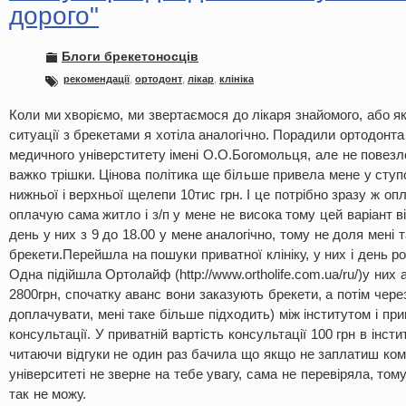
дорого"
Блоги брекетоносців
рекомендації
,
ортодонт
,
лікар
,
клініка
Коли ми хворіємо, ми звертаємося до лікаря знайомого, або я
ситуації з брекетами я хотіла аналогічно. Порадили ортодонта
медичного універститету імені О.О.Богомольця, але не повезло
важко трішки. Цінова політика ще більше привела мене у ступо
нижньої і верхньої щелепи 10тис грн. І це потрібно зразу ж о
оплачую сама житло і з/п у мене не висока тому цей варіант ві
день у них з 9 до 18.00 у мене аналогічно, тому не доля мені 
брекети.Перейшла на пошуки приватної клініку, у них і день ро
Одна підійшла Ортолайф (http://www.ortholife.com.ua/ru/)у них
2800грн, спочатку аванс вони заказують брекети, а потім чер
доплачувати, мені таке більше підходить) між інститутом і при
консультації. У приватній вартість консультації 100 грн в інст
читаючи відгуки не один раз бачила що якщо не заплатиш кому
університеті не зверне на тебе увагу, сама не перевіряла, том
так не можу.