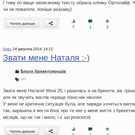
І тому по вище написаному тексту обрала клініку Ортолайф. Ч
чи не пожаліли, пізніше розкажу)
Читать дальше
0
1
0
Nata
,
24 августа 2014, 14:15
Звати мене Наталя :-)
Блоги брекетоносців
нет
Звати мене Наталя! Мені 25, і рішилась я на брекети, вік трішки
але як звучить вислів «краще пізно ніж ніколи»
У мене не критична ситуація була, але завжди хочеться вигляд
так, вирішила я вести блог, про те яке у мене життя з брекета
місяців, що не так і мало, і є що розкзати)
Читать дальше
0
2
0