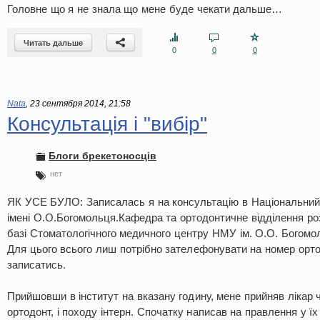
Головне що я не знала що мене буде чекати дальше…
Читать дальше
0
0
0
Nata
,
23 сентября 2014, 21:58
Консультація і "вибір"
Блоги брекетоносців
нет
ЯК УСЕ БУЛО: Записалась я на консультацію в Національний
імені О.О.Богомольця.Кафедра та ортодонтичне відділення роз
базі Стоматологічного медичного центру НМУ ім. О.О. Богомоль
Для цього всього лиш потрібно зателефонувати на номер ортод
записатись.
Прийшовши в інститут на вказану годину, мене прийняв лікар 
ортодонт, і походу інтерн. Спочатку написав на правлення у ї