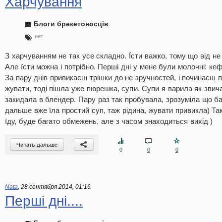
Харчування
Блоги брекетоносців
нет
З харчуванням не так усе складно. Їсти важко, тому що від н
Але їсти можна і потрібно. Перші дні у мене були молочні: кеф
За пару днів привикаєш трішки до не зручностей, і починаєш
жувати, тоді пішла уже пюрешка, супи. Супи я варила як звича
закидала в блендер. Пару раз так пробувала, зрозуміла що ба
дальше вже їла простий суп, таж рідина, жувати привикла) Та
їду, буде багато обмежень, але з часом знаходиться вихід )
Читать дальше
0
0
0
Nata
,
28 сентября 2014, 01:16
Перші дні....