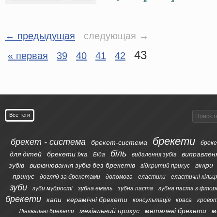
← предыдущая
следующая →
43
« первая
39
40
41
42
Все теги
брекети
брекет - система
брекет-система
бреке
біль
для дітей
брекети їжа
виправлен
Біда
видалення зубів
зубів
вирівнювання зубів без брекетів
вініри
відкритий прикус
прикус
догляд за брекетами
допомога
еластики
еластичні кільц
зуби
зуби мудрості
зубна емаль
зубна паста
зубна паста з фтор
брекети
капи
керамічні брекети
консультація
краса
кровот
мезіальний прикус
металеві брекети
м
Лінгвальні брекети