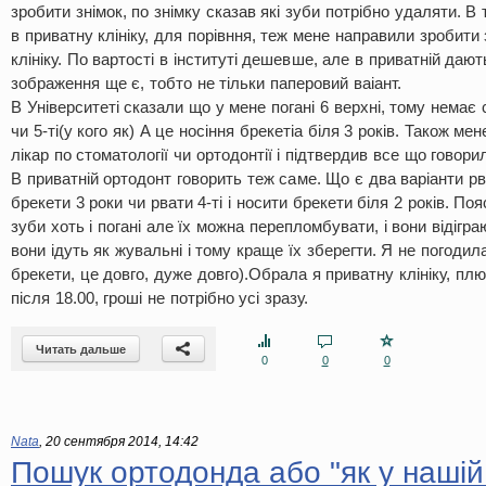
зробити знімок, по знімку сказав які зуби потрібно удаляти. В 
в приватну клініку, для порівння, теж мене направили зробити 
клініку. По вартості в інституті дешевше, але в приватній дают
зображення ще є, тобто не тільки паперовий ваіант.
В Університеті сказали що у мене погані 6 верхні, тому немає 
чи 5-ті(у кого як) А це носіння брекетіа біля 3 років. Також ме
лікар по стоматології чи ортодонтії і підтвердив все що говор
В приватній ортодонт говорить теж саме. Що є два варіанти рват
брекети 3 роки чи рвати 4-ті і носити брекети біля 2 років. По
зуби хоть і погані але їх можна перепломбувати, і вони відігр
вони ідуть як жувальні і тому краще їх зберегти. Я не погодил
брекети, це довго, дуже довго).Обрала я приватну клініку, п
після 18.00, гроші не потрібно усі зразу.
Читать дальше
0
0
0
Nata
,
20 сентября 2014, 14:42
Пошук ортодонда або "як у нашій 