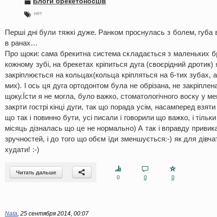
Блоги брекетоносців
нет
Перші дні були тяжкі дуже. Ранком проснулась з болем, губа 
в ранах…
Про щоки: сама брекитна система складається з маленьких бре
кожному зубі, на брекетах кріпиться дуга (своєрідний дротик) 
закріплюється на кольцах(кольца кріпляться на 6-тих зубах, а
мих). І ось ця дуга ортодонтом була не обрізана, не закріплен
щоку.Їсти я не могла, було важко, стоматологічного воску у м
закрти гострі кінці дуги, так що порада усім, насамперед взяти
що так і повинно бути, усі писали і говорили що важко, і тільк
місяць дізналась що це не нормально) А так і вправду привик
зручностей, і до того що обєм їди зменшується:-) як для дівча
худати! :-)
Читать дальше
0
0
0
Nata
,
25 сентября 2014, 00:07