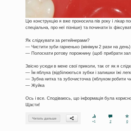
Цю конструкцію я вже проносила пів року і лікар п
спеціальна, про неї пізніше) та починати їх фіксув
Як слідкувати за ретейнерами?
— Чистити зуби гарненько (мінімум 2 рази на день)
— Полоскати ротову порожнину (щоб прибрати зали
Звісно усюди в мене свої приколи, так от як я слі
— Їм яблука (відбілюються зубки і залишки їжі ле
— Зубна нитка та зубочисточка (яблуком робити ч
— Жуйка
Ось і все. Сподіваюсь, що інформація була корисн
Щасти!
Читать дальше
+1
2
0