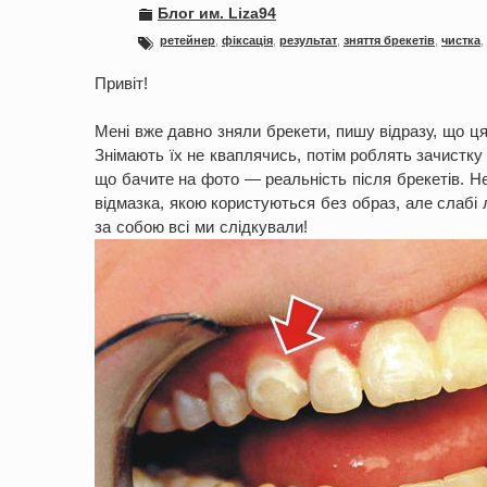
Блог им. Liza94
ретейнер
,
фіксація
,
результат
,
зняття брекетів
,
чистка
,
Привіт!
Мені вже давно зняли брекети, пишу відразу, що ц
Знімають їх не кваплячись, потім роблять зачистку 
що бачите на фото — реальність після брекетів. Не 
відмазка, якою користуються без образ, але слабі
за собою всі ми слідкували!