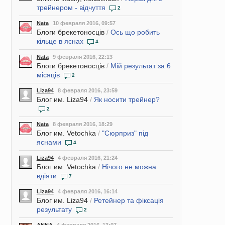
трейнером - відчуття
2
Nata
10 февраля 2016, 09:57
Блоги брекетоносців
/
Ось що робить
кільце в яснах
4
Nata
9 февраля 2016, 22:13
Блоги брекетоносців
/
Мій результат за 6
місяців
2
Liza94
8 февраля 2016, 23:59
Блог им. Liza94
/
Як носити трейнер?
2
Nata
8 февраля 2016, 18:29
Блог им. Vetochka
/
"Сюрприз" під
яснами
4
Liza94
4 февраля 2016, 21:24
Блог им. Vetochka
/
Нічого не можна
вдіяти
7
Liza94
4 февраля 2016, 16:14
Блог им. Liza94
/
Ретейнер та фіксація
результату
2