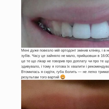
Мені дуже повезло мій ортодонт змінив клініку, і в н
зубів. Часу це зайняло не мало, прийшовши в 16:00
це те що лікар не говорив про доплату чи про те що
здивувало, і тому я готова їх хвалити і рекомендув
Втомилась я сидіти, губа болить — не легко тримат
результам того вартий