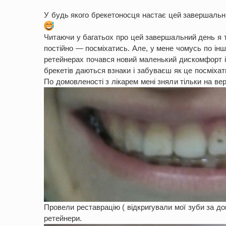
У будь якого брекетоносця настає цей завершальн
Читаючи у багатьох про цей завершальний день я т
постійно — посміхатись. Але, у мене чомусь по ін
ретейнерах почався новий маленький дискомфорт і 
брекетів даються взнаки і забуваєш як це посміхат
По домовленості з лікарем мені зняли тільки на вер
Провели реставрацію ( відкригували мої зуби за д
ретейнери.