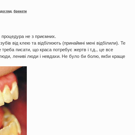
догляд
,
брекети
я процедура не з приємних.
зубів від клею та відбілюють (принаймні мені відбілили). Те
треба писати, що краса потребує жертв і т.д., це все
 люди, лениві люди і невдахи. Не було би болю, якби краще