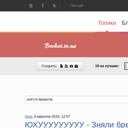
Про сайт
Топики
Бл
Создать:
10-ка лучших:
Nata
,
9 августа 2016, 12:57
ЮХУУУУУУУУУ - Зняли бре