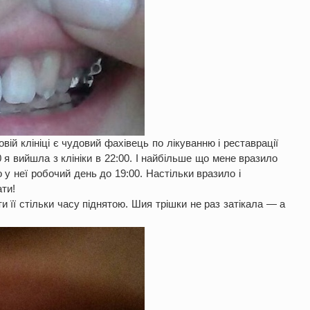
овій клініці є чудовий фахівець по лікуванню і реставрації
 я вийшла з клініки в 22:00. І найбільше що мене вразило
 у неї робочий день до 19:00. Настільки вразило і
ати!
и її стільки часу піднятою. Шия трішки не раз затікала — а