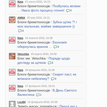
Nata
21 июля 2016, 14:13
Блоги брекетоносців
/
Позбулась вісімки
... Увага фото процесу гоїння!
3
ANNA
20 мая 2016, 10:11
Блоги брекетоносців
/
Зубна щітка ?! і
моє мальньке, майже завершення ))
3
Nata
18 апреля 2016, 15:38
Блоги брекетоносців
/
Економія
обернулась крахом ...
2
Vetochka
16 марта 2016, 15:50
Блог им. Vetochka
/
Поради щодо
догляду за щіткою
2
Nata
29 февраля 2016, 11:05
Блоги брекетоносців
/
Секрет паст, як
впізнати небезпеку?
3
Nata
17 февраля 2016, 18:21
Блоги брекетоносців
/
В День Святого
Валентина
1
Liza94
14 февраля 2016, 23:38
Зніміть маску, покажіться
/
Перші дні з