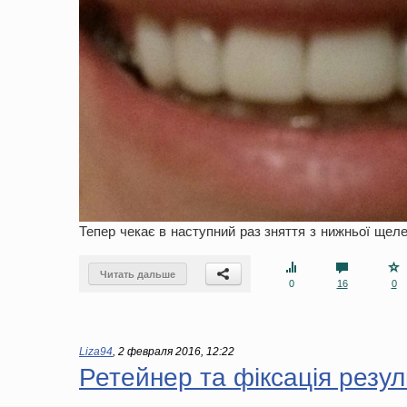
Тепер чекає в наступний раз зняття з нижньої щел
Читать дальше
0
16
0
Liza94
,
2 февраля 2016, 12:22
Ретейнер та фіксація резул