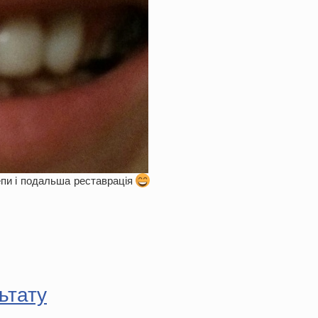
епи і подальша реставрація
ьтату