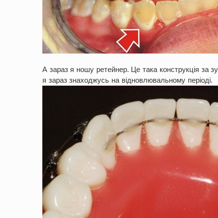
А зараз я ношу ретейнер. Це така конструкція за з
я зараз знаходжусь на відновлювальному періоді.