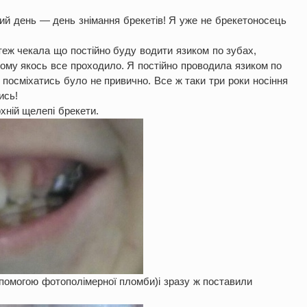
ий день — день знімання брекетів! Я уже не брекетоносець
еж чекала що постійно буду водити язиком по зубах,
шому якось все проходило. Я постійно проводила язиком по
посміхатись було не привично. Все ж таки три роки носіння
ись!
хній щелепі брекети.
опомогою фотополімерної пломби)і зразу ж поставили