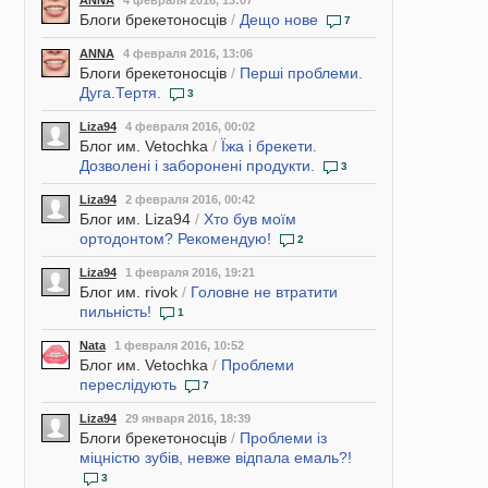
ANNA
4 февраля 2016, 13:07
Блоги брекетоносців
/
Дещо нове
7
ANNA
4 февраля 2016, 13:06
Блоги брекетоносців
/
Перші проблеми.
Дуга.Тертя.
3
Liza94
4 февраля 2016, 00:02
Блог им. Vetochka
/
Їжа і брекети.
Дозволені і заборонені продукти.
3
Liza94
2 февраля 2016, 00:42
Блог им. Liza94
/
Хто був моїм
ортодонтом? Рекомендую!
2
Liza94
1 февраля 2016, 19:21
Блог им. rivok
/
Головне не втратити
пильність!
1
Nata
1 февраля 2016, 10:52
Блог им. Vetochka
/
Проблеми
переслідують
7
Liza94
29 января 2016, 18:39
Блоги брекетоносців
/
Проблеми із
міцністю зубів, невже відпала емаль?!
3