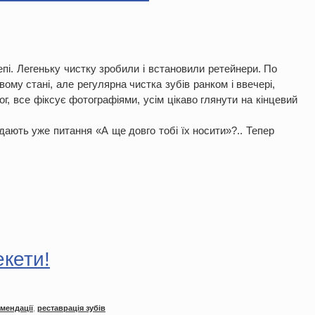
епі. Легеньку чистку зробили і встановили ретейнери. По
му стані, але регулярна чистка зубів ранком і ввечері,
ог, все фіксує фотографіями, усім цікаво глянути на кінцевий
ають уже питання «А ще довго тобі їх носити»?.. Тепер
кети!
мендації
,
реставрація зубів