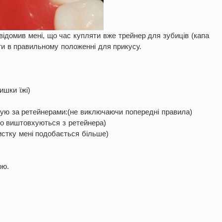
овідомив мені, що час купляти вже трейнер для зубиців (капа
ати в правильному положенні для прикусу.
шки їжі)
дкую за ретейнерами:(не виключаючи попередні правила)
гко виштовхуються з ретейнера)
истку мені подобається більше)
ою.