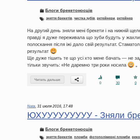
Блоги брекетоносців
зняття брекетів
,
чистка зубів
,
ретейнери
,
ретейнер
На другий день зняли мені брекети і на нижній щел
правді я дуже переживала що зуби будуть у жахливо
полоскання після іжі дало свій результат. Стаматол
результат
Ще дуже тішить те що усі хто мене бачать — не зад
тільки звучить: «Не даремно три роки носила
„
Читать дальше
0
30
0
Nata
,
31 июля 2016, 17:48
ЮХУУУУУУУУУ - Зняли бре
Блоги брекетоносців
зняття брекетів
,
пломби
,
фотополімерні пломби
,
реко