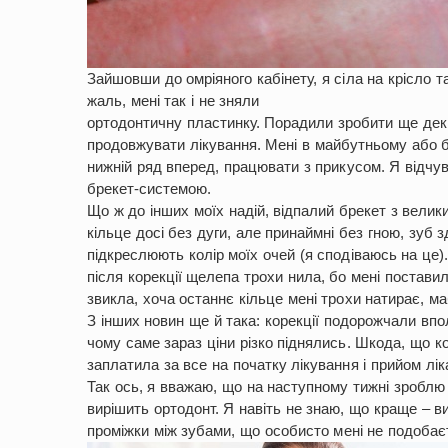
Зайшовши до омріяного кабінету, я сіла на крісло т
жаль, мені так і не зняли
ортодонтичну пластинку. Порадили зробити ще декіл
продовжувати лікування. Мені в майбутньому або бу
нижній ряд вперед, працювати з прикусом. Я відчу
брекет-системою.
Що ж до інших моїх надій, відпалий брекет з велик
кільце досі без дуги, але принаймні без гною, зуб з
підкреслюють колір моїх очей (я сподіваюсь на це).
після корекції щелепа трохи нила, бо мені постави
звикла, хоча останнє кільце мені трохи натирає, м
З інших новин ще й така: корекції подорожчали впо
чому саме зараз ціни різко піднялись. Шкода, що ко
заплатила за все на початку лікування і прийом лік
Так ось, я вважаю, що на наступному тижні зроблю н
вирішить ортодонт. Я навіть не знаю, що краще – в
проміжки між зубами, що особисто мені не подобає