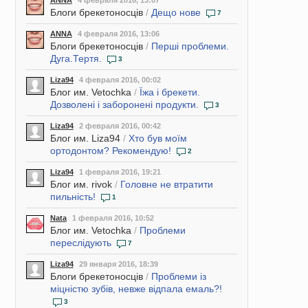
ANNA
4 февраля 2016, 13:07
Блоги брекетоносців
/
Дещо нове
7
ANNA
4 февраля 2016, 13:06
Блоги брекетоносців
/
Перші проблеми.
Дуга.Тертя.
3
Liza94
4 февраля 2016, 00:02
Блог им. Vetochka
/
Їжа і брекети.
Дозволені і заборонені продукти.
3
Liza94
2 февраля 2016, 00:42
Блог им. Liza94
/
Хто був моїм
ортодонтом? Рекомендую!
2
Liza94
1 февраля 2016, 19:21
Блог им. rivok
/
Головне не втратити
пильність!
1
Nata
1 февраля 2016, 10:52
Блог им. Vetochka
/
Проблеми
переслідують
7
Liza94
29 января 2016, 18:39
Блоги брекетоносців
/
Проблеми із
міцністю зубів, невже відпала емаль?!
3