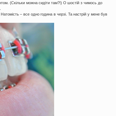
нтом. (Скільки можна сидіти там?!) О шостій з чимось до
.
Натомість – все одно година в черзі. Та настрій у мене був