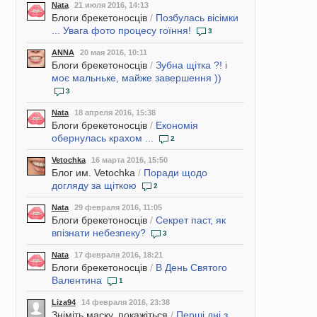
Nata
21 июля 2016, 14:13
Блоги брекетоносців
/
Позбулась вісімки
... Увага фото процесу гоїння!
3
ANNA
20 мая 2016, 10:11
Блоги брекетоносців
/
Зубна щітка ?! і
моє мальньке, майже завершення ))
3
Nata
18 апреля 2016, 15:38
Блоги брекетоносців
/
Економія
обернулась крахом ...
2
Vetochka
16 марта 2016, 15:50
Блог им. Vetochka
/
Поради щодо
догляду за щіткою
2
Nata
29 февраля 2016, 11:05
Блоги брекетоносців
/
Секрет паст, як
впізнати небезпеку?
3
Nata
17 февраля 2016, 18:21
Блоги брекетоносців
/
В День Святого
Валентина
1
Liza94
14 февраля 2016, 23:38
Зніміть маску, покажіться
/
Перші дні з