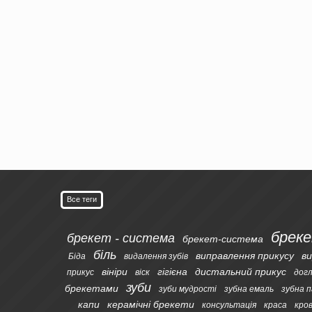
Все теги
брек
брекет - система
брекет-система
біль
виправлення прикусу
ви
Біда
видалення зубів
вініри
гігієна
дистальний прикус
прикус
віск
дог
зуби
брекетами
зуби мудрості
зубна емаль
зубна 
капи
керамічні брекети
консультація
краса
кро