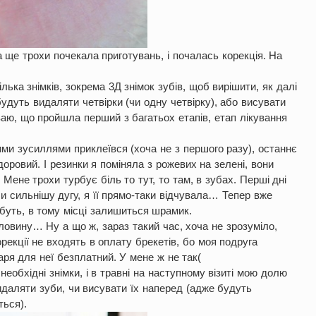
а ще трохи почекала приготувань, і почалась корекція. На
ька знімків, зокрема 3Д знімок зубів, щоб вирішити, як далі
дуть видаляти четвірки (чи одну четвірку), або висувати
ваю, що пройшла перший з багатьох етапів, етап лікування
ими зусиллями приклеївся (хоча не з першого разу), останнє
доровий. І резинки я поміняла з рожевих на зелені, вони
 Мене трохи турбує біль то тут, то там, в зубах. Перші дні
ли сильнішу дугу, я її прямо-таки відчувала… Тепер вже
абуть, в тому місці залишиться шрамик.
ловину… Ну а що ж, зараз такий час, хоча не зрозуміло,
рекції не входять в оплату брекетів, бо моя подруга
аря для неї безплатний. У мене ж не так(
еобхідні знімки, і в травні на наступному візиті мою долю
идаляти зуби, чи висувати їх наперед (адже будуть
ться).