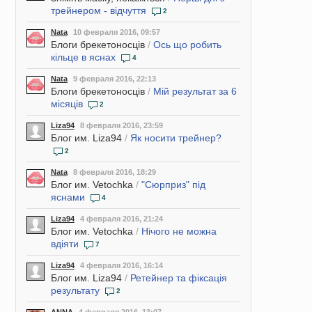
трейнером - відчуття
2
Nata
10 февраля 2016, 09:57
Блоги брекетоносців
/
Ось що робить
кільце в яснах
4
Nata
9 февраля 2016, 22:13
Блоги брекетоносців
/
Мій результат за 6
місяців
2
Liza94
8 февраля 2016, 23:59
Блог им. Liza94
/
Як носити трейнер?
2
Nata
8 февраля 2016, 18:29
Блог им. Vetochka
/
"Сюрприз" під
яснами
4
Liza94
4 февраля 2016, 21:24
Блог им. Vetochka
/
Нічого не можна
вдіяти
7
Liza94
4 февраля 2016, 16:14
Блог им. Liza94
/
Ретейнер та фіксація
результату
2