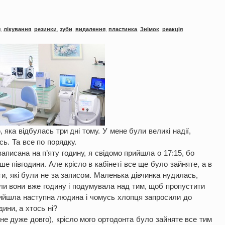
я
,
лікування
,
резинки
,
зуби
,
видалення
,
пластинка
,
Знімок
,
реакція
 яка відбулась три дні тому. У мене були великі надії,
сь. Та все по порядку.
аписана на п’яту годину, я свідомо прийшла о 17:15, бо
 півгодини. Але крісло в кабінеті все ще було зайняте, а в
и, які були не за записом. Маленька дівчинка нудилась,
али вони вже годину і подумувала над тим, щоб пропустити
 прийшла наступна людина і чомусь хлопця запросили до
дини, а хтось ні?
не дуже довго), крісло мого ортодонта було зайняте все тим