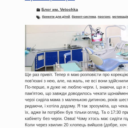
Блог им. Vetochka
брекети для дітей
,
брекет-система
,
прогрес
,
мотиваці
Ще раз привіт. Тепер я маю розповісти про корекцію,
пов’язані з нею, але, на жаль, не всі вони здійснили
По-перше, я дуже не люблю черги. І, знаючи, що я з
пам’ятою, що завжди доводилось чекати щонайменше
черзі сиділа мама з маленькою дитиною, років шест
ридаючи, і хотіла додому. Я так зрозуміла, що чек
їх, адже їм потрібен був тільки огляд. Та о 17:30
кабінету без черги. Овва! Чому хтось має сидіти го
Коли через хвилин 20 хлопець вийшов (добре, хоч 