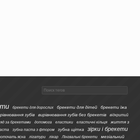
ети
брекети для дітей
брекети їжа
брекети для дорослих
рівнювання зубів
вирівнювання зубів без брекетів
відкритий
життя з
ляд за брекетами
допомога
еластики
еластичні кільця
зірки і брекети
зубна щітка
паста
зубна паста з фтором
мезіальний
воточать ясна
лігатури
лікар
Лінгвальні брекети