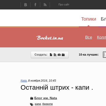
Про сайт
Топики
Бл
Все
Колл
Создать:
10-ка лучших:
Nata
,
8 ноября 2016, 10:45
Останній штрих - капи .
Блог им. Nata
капи
,
брекети