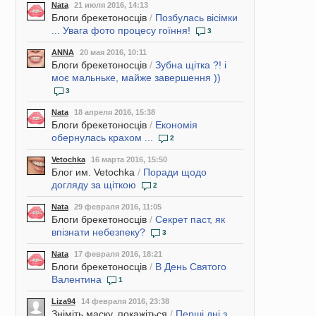
Nata
21 июля 2016, 14:13
Блоги брекетоносців
/
Позбулась вісімки
... Увага фото процесу гоїння!
3
ANNA
20 мая 2016, 10:11
Блоги брекетоносців
/
Зубна щітка ?! і
моє мальньке, майже завершення ))
3
Nata
18 апреля 2016, 15:38
Блоги брекетоносців
/
Економія
обернулась крахом ...
2
Vetochka
16 марта 2016, 15:50
Блог им. Vetochka
/
Поради щодо
догляду за щіткою
2
Nata
29 февраля 2016, 11:05
Блоги брекетоносців
/
Секрет паст, як
впізнати небезпеку?
3
Nata
17 февраля 2016, 18:21
Блоги брекетоносців
/
В День Святого
Валентина
1
Liza94
14 февраля 2016, 23:38
Зніміть маску, покажіться
/
Перші дні з