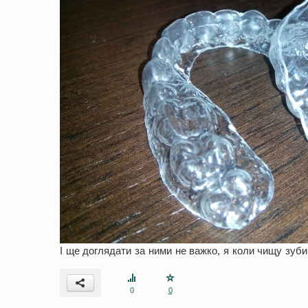
І ще доглядати за ними не важко, я коли чищу зуби
0
0