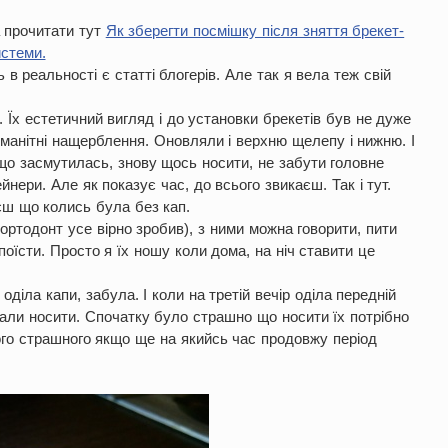
а прочитати тут
Як зберегти посмішку після зняття брекет-
истеми.
в реальності є статті блогерів. Але так я вела теж свій
 Їх естетичний вигляд і до установки брекетів був не дуже
оманітні нащерблення. Оновляли і верхню щелепу і нижню. І
 що засмутилась, знову щось носити, не забути головне
нери. Але як показує час, до всього звикаєш. Так і тут.
ш що колись була без кап.
ортодонт усе вірно зробив), з ними можна говорити, пити
поїсти. Просто я їх ношу коли дома, на ніч ставити це
 оділа капи, забула. І коли на третій вечір оділа передній
зали носити. Спочатку було страшно що носити їх потрібно
чого страшного якщо ще на якийсь час продовжу період