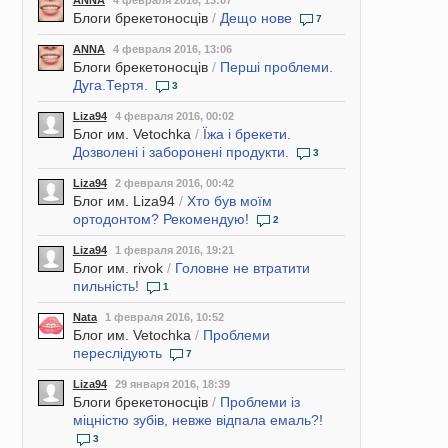
ANNA
4 февраля 2016, 13:07
Блоги брекетоносців
/
Дещо нове
7
ANNA
4 февраля 2016, 13:06
Блоги брекетоносців
/
Перші проблеми.
Дуга.Тертя.
3
Liza94
4 февраля 2016, 00:02
Блог им. Vetochka
/
Їжа і брекети.
Дозволені і заборонені продукти.
3
Liza94
2 февраля 2016, 00:42
Блог им. Liza94
/
Хто був моїм
ортодонтом? Рекомендую!
2
Liza94
1 февраля 2016, 19:21
Блог им. rivok
/
Головне не втратити
пильність!
1
Nata
1 февраля 2016, 10:52
Блог им. Vetochka
/
Проблеми
переслідують
7
Liza94
29 января 2016, 18:39
Блоги брекетоносців
/
Проблеми із
міцністю зубів, невже відпала емаль?!
3