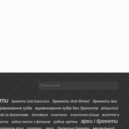
ети
брекети для дітей
брекети їжа
брекети для дорослих
рівнювання зубів
вирівнювання зубів без брекетів
відкритий
життя з
ляд за брекетами
допомога
еластики
еластичні кільця
зірки і брекети
зубна щітка
паста
зубна паста з фтором
мезіальний
воточать ясна
лігатури
лікар
Лінгвальні брекети