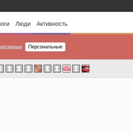
оги
Люди
Активность
ективные
Персональные