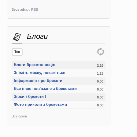
Весь эфир
/
RSS
Блоги
Топ
Блоги брекетоносців
2.26
Зніміть маску, покажіться
1.13
Інформація про брекети
0.00
Все інше пов'язане з брекетами
0.00
Зірки і брекети !
0.00
Фото приколи з брекетами
0.00
Все блоги