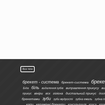
Все теги
брек
брекет - система
брекет-система
біль
виправлення прикусу
ви
Біда
видалення зубів
вініри
гігієна
дистальний прикус
прикус
віск
дог
зуби
брекетами
зуби мудрості
зубна емаль
зубна 
капи
керамічні брекети
консультація
краса
кро