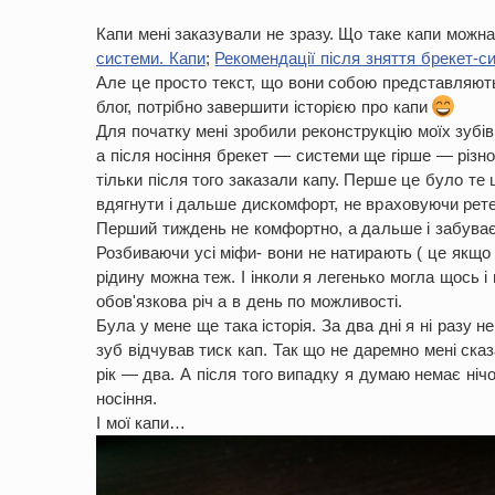
Капи мені заказували не зразу. Що таке капи можн
системи. Капи
;
Рекомендації після зняття брекет-с
Але це просто текст, що вони собою представляють 
блог, потрібно завершити історією про капи
Для початку мені зробили реконструкцію моїх зубів.
а після носіння брекет — системи ще гірше — різн
тільки після того заказали капу. Перше це було те
вдягнути і дальше дискомфорт, не враховуючи ретей
Перший тиждень не комфортно, а дальше і забуває
Розбиваючи усі міфи- вони не натирають ( це якщо 
рідину можна теж. І інколи я легенько могла щось і 
обов'язкова річ а в день по можливості.
Була у мене ще така історія. За два дні я ні разу не
зуб відчував тиск кап. Так що не даремно мені ска
рік — два. А після того випадку я думаю немає ні
носіння.
І мої капи…