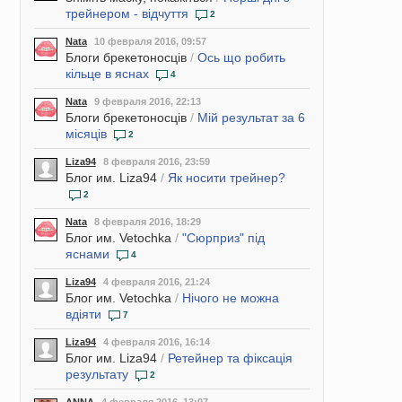
трейнером - відчуття
2
Nata
10 февраля 2016, 09:57
Блоги брекетоносців
/
Ось що робить
кільце в яснах
4
Nata
9 февраля 2016, 22:13
Блоги брекетоносців
/
Мій результат за 6
місяців
2
Liza94
8 февраля 2016, 23:59
Блог им. Liza94
/
Як носити трейнер?
2
Nata
8 февраля 2016, 18:29
Блог им. Vetochka
/
"Сюрприз" під
яснами
4
Liza94
4 февраля 2016, 21:24
Блог им. Vetochka
/
Нічого не можна
вдіяти
7
Liza94
4 февраля 2016, 16:14
Блог им. Liza94
/
Ретейнер та фіксація
результату
2