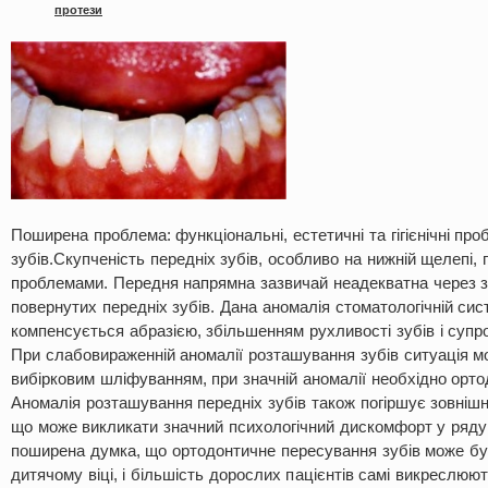
протези
Поширена проблема: функціональні, естетичні та гігієнічні пр
зубів.Скупченість передніх зубів, особливо на нижній щелепі, 
проблемами. Передня напрямна зазвичай неадекватна через з
повернутих передніх зубів. Дана аномалія стоматологічній сис
компенсується абразією, збільшенням рухливості зубів і суп
При слабовираженній аномалії розташування зубів ситуація м
вибірковим шліфуванням, при значній аномалії необхідно орто
Аномалія розташування передніх зубів також погіршує зовнішн
що може викликати значний психологічний дискомфорт у ряду п
поширена думка, що ортодонтичне пересування зубів може бу
дитячому віці, і більшість дорослих пацієнтів самі викреслюют