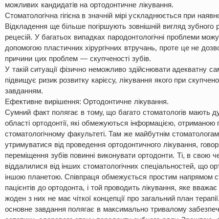
можливих кандидатів на ортодонтичне лікування.
Стоматологічна гігієна в значній мірі ускладнюється при наявно
Відкладення ще більше погіршують зовнішній вигляд зубного 
рецесій. У багатьох випадках пародонтологічні проблеми можу
допомогою пластичних хірургічних втручань, проте це не дозв
причини цих проблем — скупченості зубів.
У такій ситуації фізично неможливо здійснювати адекватну само
підвищує ризик розвитку карієсу, лікування якого при скупчен
завданням.
Ефективне вирішення: Ортодонтичне лікування.
Сумний факт полягає в тому, що багато стоматологів мають ду
області ортодонтії, які обмежуються інформацією, отриманою 
стоматологічному факультеті. Там же майбутнім стоматолога
утримуватися від проведення ортодонтичного лікування, говор
переміщення зубів повинні виконувати ортодонти. Ті, в свою че
віддалилися від інших стоматологічних спеціальностей, що ор
іншою планетою. Співпраця обмежується простим напрямом с
пацієнтів до ортодонта, і той проводить лікування, яке вважає 
жоден з них не має чіткої концепції про загальний план терапії
основне завдання полягає в максимально тривалому забезпеч