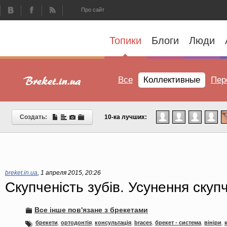
Про сайт
Топики
Блоги
Люди
Все
Коллективные
Пер
Создать:
10-ка лучших:
breket.in.ua
,
1 апреля 2015, 20:26
Скупченість зубів. Усунення скупч
Все інше пов'язане з брекетами
брекети
,
ортодонтія
,
консультація
,
braces
,
брекет - система
,
вініри
,