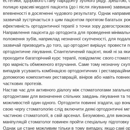
естетики, здорового стану пародонту зубного ряду. Зрештою, 
полицю красиві моделі пацієнта (до і після лікування) заввишки
впевненості в досягненні чудового результату. Однак направи
зазвичай зустрічається з цим пацієнтом протягом багатьох рок
ефективність ортодонтичної терапії з точки зору довгостроково
Направлення пацієнта до ортодонта для проведення мінімаль
положення зубів, наприклад незначної скупченості, для подал
зазвичай призводить до того, що ортодонт вирішує провести
ортодонтичне лікування. Спантеличений пацієнт, який ні за я
проходити багаторічний курс терапії, повідомляє свого стома
про марність обмеженого втручання. Саме тому незначну скуп
випадків усувають комбінацією ортодонтичних і реставраційни
допомогою композитних реставрацій, вініров або навіть повни
часткових протезів.
Настав час для активного діалогу між стоматологами загально
ортодонтами для визначення спільних завдань лікування та т
можливостей один одного. Ортодонти повинні згадати, що вон
свою чергу стоматологію слід включити деякі ортодонтичні мет
частиною стоматології, в свій арсенал. Безумовно, для викон
маніпуляцій стоматолог повинен пройти спеціальну підготовку 
Однак це стане можливим тільки в тому випадку, якщо самі ор