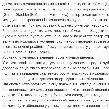
догматичного уявлення про винятковість ортодонтичної спеціа
Багато років тому, перебуваючи під враженням від практики 
(Gunter Staehle) (Боблінген, Німеччина), автор почав використ
методики при проведенні комплексного лікування своїх пацієн
сумнівами, як і при застосуванні будь-якого методу, необхідно
його переваги, недоліки, можливості та обмеження. Завдяки сп
Кубейна-Меезенбурга з Геттінгенського університету, автор о
величезні можливості усунення скупченості передніх зубів ни
стоматологічної реабілітації за допомогою апарату для форму
(ФКК; Contour Curve Former).
Усунення скупченості передніх зубів нижньої щелепи.
У стоматологічній практиці усунення скупченості передніх зуб
дорослих пацієнтів по перерахованих вище показаннями. Особл
полягає в завершенні скелетного росту і відсутності можливо
альвеолярної дуги за допомогою ортодонтичного лікування.
Під скупченістю розуміють зміну положення і співвідношення з
невідповідності між сумарною шириною зубів в певній ділянці 
ділянки. У такому випадку відбувається своєрідне накладення
правильного розташування зубів необхідно створити достатній 
не може бути збільшено у дорослого, за винятком випадків ви