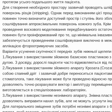
протягом усього подальшого життя пацієнта.
Для створення необхідного простору зазвичай проводять шл
поверхонь різців (stripping). Однак перед виконанням цієї про
повинен точно визначити доступний простір і ступінь його збі
сошліфування аппроксімальних поверхонь кожного зуба. Крім 
проведення воскового моделювання передбачуваного остаточн
повинен бути проінформований про те, що мінімальна інвазивн
забезпечується проведенням сошліфовуваня виключно в межа
аплікацією фтороотримуючих засобів.
Варіанти усунення скупченості передніх зубів нижньої щелепи 
1.Лікування з використанням зйомною базисною пластинкою з
дугою. З досвіду, дорослі пацієнти часто відмовляються від по
2.Лікування з використанням зйомного апарату Крозата (Croza
собою спаяний дріт і зазвичай добре переноситься пацієнтами
стоматолога, таке лікування може бути проведено відносно пр
дозволяють точно розрахувати вектор і амплітуду переміщенн
виготовляється в спеціалізованих лабораторіях.
3.Лікування з використанням незнімного апарату. Знімна пласт
дозволяють виправити нахил зубів, але не можуть усунути інш
Для латерального зміщення зубів потрібні незнімні апарати з 
вигляд, який додають пацієнтові металеві апарати, доставляє