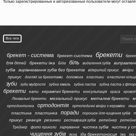
Только зарегистрированные и авторизованные пользователи могут оставля
Все теги
брекети
брекет - система
брекет-система
бреке
біль
для дітей
брекети їжа
виправлен
Біда
видалення зубів
зубів
вирівнювання зубів без брекетів
вініри
відкритий прикус
прикус
догляд за брекетами
допомога
еластики
еластичні кільц
зуби
зуби мудрості
зубна емаль
зубна паста
зубна паста з фтор
брекети
капи
керамічні брекети
консультація
краса
кровот
мезіальний прикус
металеві брекети
м
Лінгвальні брекети
ортодонтія
ортодонтична
ортопедичні вініри з кераміки
очи
поради
пластина
пластинка
п
порошок для чищення зубів
прикус
реакція
резинки
реставрація зубів
ретейнер
ретейне
чистка зубів
чистка у с
Трейнер
фото приколи
харчування
чищення зубів
їда брекетоносця
ясна
їжа
їжа