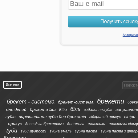
Получить ссылк
Авториза
Все теги
брекети
брекет - система
брекет-система
бреке
біль
для дітей
брекети їжа
виправлен
Біда
видалення зубів
зубів
вирівнювання зубів без брекетів
вініри
відкритий прикус
прикус
догляд за брекетами
допомога
еластики
еластичні кільц
зуби
зуби мудрості
зубна емаль
зубна паста
зубна паста з фтор