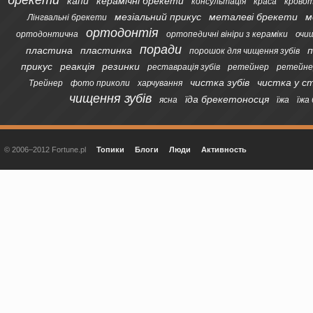
брекети
капи
керамічні брекети
консультація
краса
кровот
мезіальний прикус
металеві брекети
м
Лінгвальні брекети
ортодонтія
ортодонтична
ортопедичні вініри з кераміки
очи
поради
пластина
пластинка
п
порошок для чищення зубів
прикус
реакція
резинки
реставрація зубів
ретейнер
ретейне
чистка зубів
чистка у с
Трейнер
фото приколи
харчування
чищення зубів
їда брекетоносця
ясна
їжа
їжа
© 2006–2012 Fortune.pl
Топики
Блоги
Люди
Активность